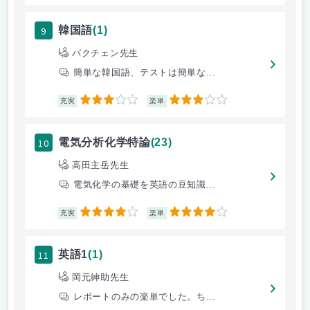
9
韓国語
(1)
パクチェン先生
簡単な韓国語、テストは簡単な...
3
3
充実
楽単
10
電気分析化学特論
(23)
高田主岳先生
電気化学の基礎を英語の豆知識...
4
4
充実
楽単
11
英語1
(1)
岡元紳助先生
レポートのみの楽単でした。ち...