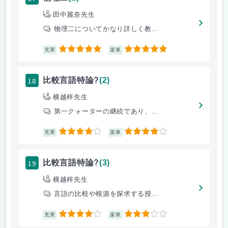
田中麗奈先生
物理二についてかなり詳しく教...
5
5
充実
楽単
18
比較言語特論?
(2)
横越梓先生
第一クォーターの継続であり、...
4
4
充実
楽単
19
比較言語特論?
(3)
横越梓先生
言語の比較や根源を探求する授...
4
3
充実
楽単