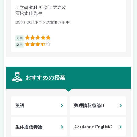
工学研究科 社会工学専攻
工
石松丈佳先生
高
環境を感じることの重要さをデ...
英
5
充実
充
3.5
楽単
楽
おすすめの授業
英語
数理情報特論II
生体通信特論
Academic English?