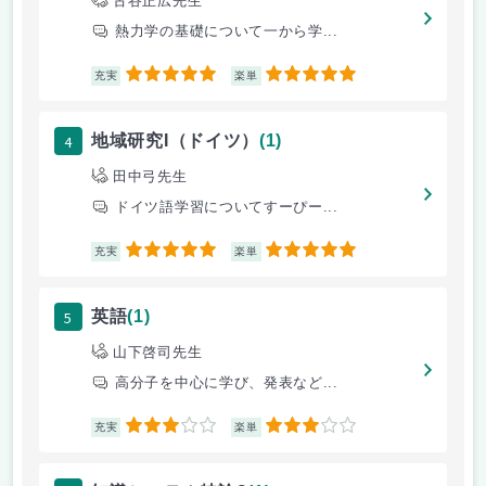
古谷正広先生
熱力学の基礎について一から学...
5
5
充実
楽単
4
地域研究I（ドイツ）
(1)
田中弓先生
ドイツ語学習についてすーぴー...
5
5
充実
楽単
5
英語
(1)
山下啓司先生
高分子を中心に学び、発表など...
3
3
充実
楽単