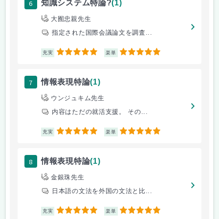
6
知識システム特論?
(1)
大囿忠親先生
指定された国際会議論文を調査...
5
5
充実
楽単
7
情報表現特論
(1)
ウンジュキム先生
内容はただの就活支援。 その...
5
5
充実
楽単
8
情報表現特論
(1)
金銀珠先生
日本語の文法を外国の文法と比...
5
5
充実
楽単