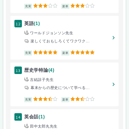
3
3
充実
楽単
12
英語
(1)
ワールドジョンソン先生
楽しくておもしろくてワクワク...
5
5
充実
楽単
13
歴史学特論
(4)
古結諒子先生
幕末からの歴史について学べる...
3.5
2.5
充実
楽単
14
英会話
(1)
田中太郎丸先生