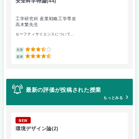
安全科学特論
(44)
安
工学研究科 産業戦略工学専攻
工
高木繁先生
高
セーフティサイエンスについて...
レ
3.5
充実
充
4.5
楽単
楽
最新の評価が投稿された授業
もっとみる
NEW
N
環境デザイン論
(2)
精