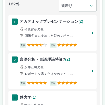
122件
1
アカデミックプレゼンテーション
(2)
猪股智彦先生
国際学会に参加した際のレポー...
3.5
5
充実
楽単
2
言語分析・言語理論特論?
(2)
永井正司先生
レポートを書くだけなのでとて...
5
5
充実
楽単
3
熱力学
(1)