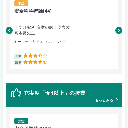
楽単
安全科学特論
(44)
安
工学研究科 産業戦略工学専攻
工
高木繁先生
高
セーフティサイエンスについて...
レ
3.5
充実
充
4.5
楽単
楽
充実度「★4以上」の授業
もっとみる
充実