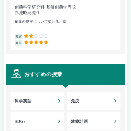
創薬科学研究科 基盤創薬学専攻
生
赤池昭紀先生
芦
創薬の現実について知れる。暗...
植
2
充実
充
5
楽単
楽
おすすめの授業
科学英語
免疫
SDGs
建築計画