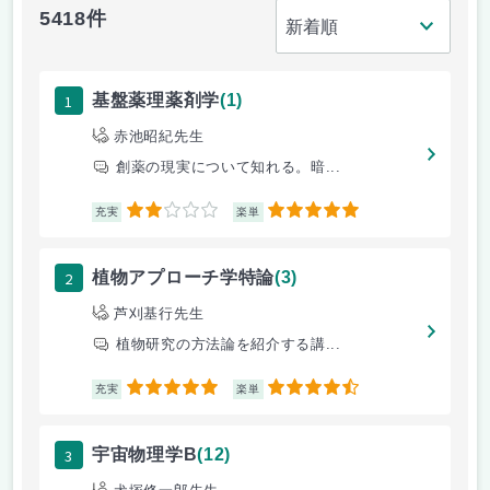
5418件
1
基盤薬理薬剤学
(1)
赤池昭紀先生
創薬の現実について知れる。暗...
2
5
充実
楽単
2
植物アプローチ学特論
(3)
芦刈基行先生
植物研究の方法論を紹介する講...
5
4.5
充実
楽単
3
宇宙物理学B
(12)