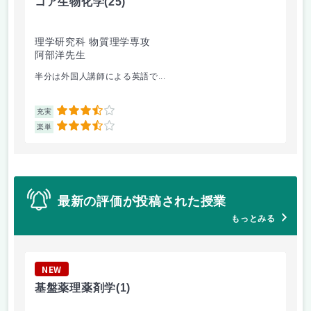
コア生物化学
(25)
磁
理学研究科 物質理学専攻
工
阿部洋先生
岩
半分は外国人講師による英語で...
専
3.5
充実
充
3.5
楽単
楽
最新の評価が投稿された授業
もっとみる
NEW
N
基盤薬理薬剤学
(1)
植