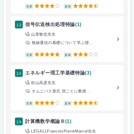
4
4.5
充実
楽単
12
信号伝送検出処理特論
(1)
山里敬也先生
無線通信の基礎について学ぶ授...
5
3
充実
楽単
13
エネルギー理工学基礎特論
(3)
杉山高彦先生
オムニバス形式 回ごとに教授...
4
4.5
充実
楽単
14
計算機数学概論Ⅲ
(1)
LEGALLFrancoisPierreMarcel先生