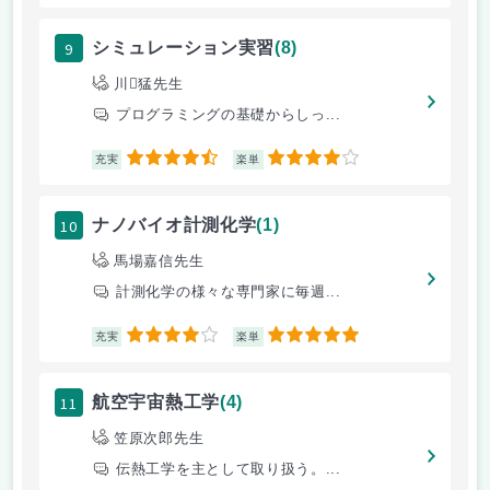
9
シミュレーション実習
(8)
川猛先生
プログラミングの基礎からしっ...
4.5
4
充実
楽単
10
ナノバイオ計測化学
(1)
馬場嘉信先生
計測化学の様々な専門家に毎週...
4
5
充実
楽単
11
航空宇宙熱工学
(4)
笠原次郎先生
伝熱工学を主として取り扱う。...