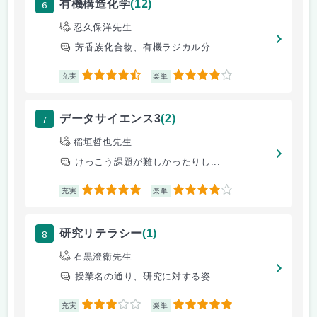
6
有機構造化学
(12)
忍久保洋先生
芳香族化合物、有機ラジカル分...
4.5
4
充実
楽単
7
データサイエンス3
(2)
稲垣哲也先生
けっこう課題が難しかったりし...
5
4
充実
楽単
8
研究リテラシー
(1)
石黒澄衛先生
授業名の通り、研究に対する姿...
3
5
充実
楽単