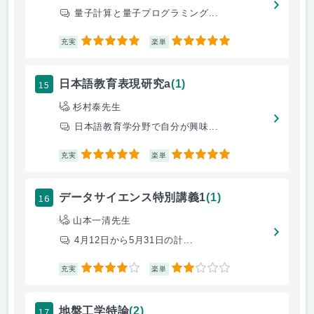
量子計算と量子プログラミング...
5
5
充実
楽単
15
日本語教育表現研究a
(1)
杉村泰先生
日本語教育学分野で自分が興味...
5
5
充実
楽単
16
データサイエンス特別講義1
(1)
山本一清先生
4月12日から5月31日の計...
4
2
充実
楽単
17
地盤工学特論
(2)