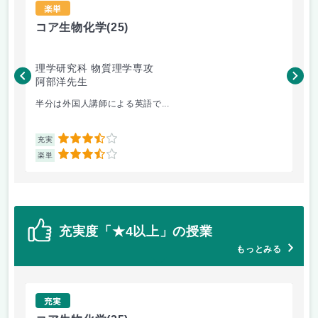
楽単
コア生物化学
(25)
磁
理学研究科 物質理学専攻
工
阿部洋先生
岩
半分は外国人講師による英語で...
専
3.5
充実
充
3.5
楽単
楽
充実度「★4以上」の授業
もっとみる
充実