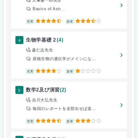
犬塚修一郎先生
Basics of Astr...
4.5
3.5
充実
楽単
4
生物学基礎２
(4)
森仁志先生
原核生物の遺伝学がメインにな...
4
1
充実
楽単
5
数学2及び演習
(2)
吉川大弘先生
毎回のレポートを全部出せば楽...
4.5
3
充実
楽単