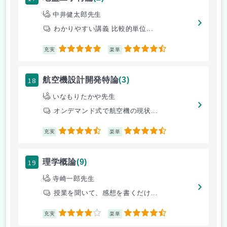
中井健太郎先生
わかりやすい講義 比較的単位...
5
4.5
充実
楽単
18
航空機設計開発特論
(3)
いなもりたかや先生
オンデマンド式で航空機の現状...
4.5
4.5
充実
楽単
19
理学概論
(9)
寺崎一郎先生
授業を聞いて、感想を書くだけ...
4
4.5
充実
楽単