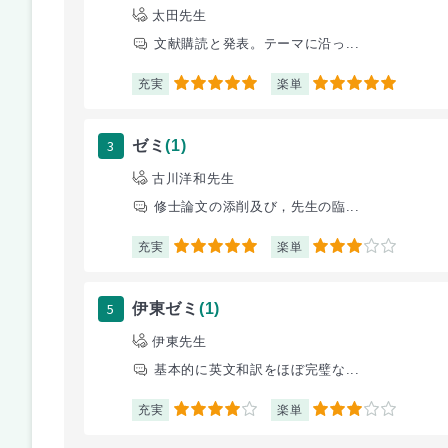
太田先生
文献購読と発表。テーマに沿っ...
充実
楽単
5
5
3
ゼミ
(1)
古川洋和先生
修士論文の添削及び，先生の臨...
充実
楽単
5
3
5
伊東ゼミ
(1)
伊東先生
基本的に英文和訳をほぼ完璧な...
充実
楽単
4
3