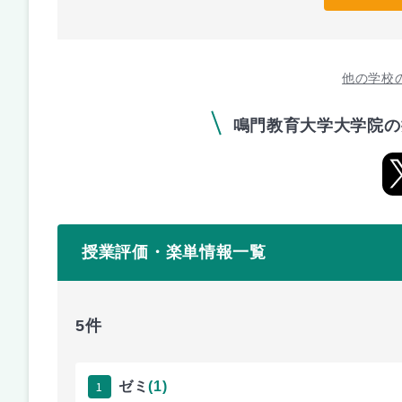
他の学校
鳴門教育大学大学院の
授業評価・楽単情報一覧
5件
1
ゼミ
(1)