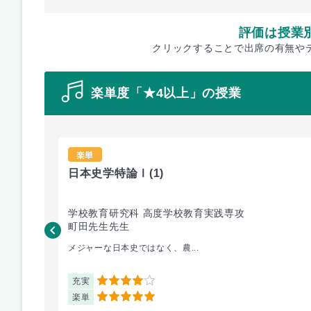
評価は授業
クリックすることで出席の有無や
楽単度「★4以上」の授業
楽単
日本史学特論Ⅰ
(1)
学校教育研究科 高度学校教育実践専攻
町田先生先生
メジャーな日本史ではなく、農...
充実
4
楽単
5