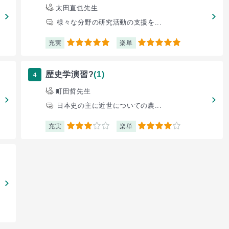
太田直也先生
様々な分野の研究活動の支援を...
充実
楽単
5
5
4
歴史学演習?
(1)
町田哲先生
日本史の主に近世についての農...
充実
楽単
3
4