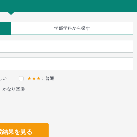
学部学科
から探す
しい
★★★
：普通
：かなり楽勝
索結果を見る