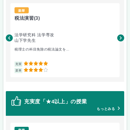
楽単
税法演習
(3)
国
法学研究科 法学専攻
経
山下学先生
戎
税理士の科目免除の税法論文を...
経
5
充実
充
4
楽単
楽
充実度「★4以上」の授業
もっとみる
充実