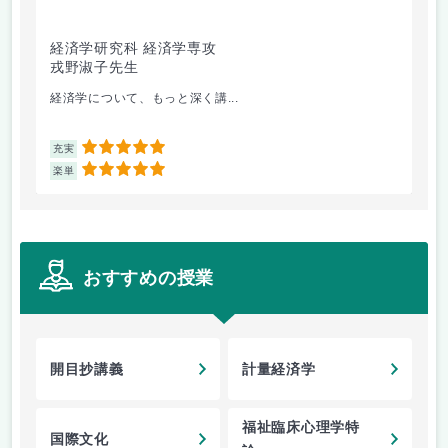
経済学研究科 経済学専攻
文
戎野淑子先生
田
経済学について、もっと深く講...
心
5
充実
充
5
楽単
楽
おすすめの授業
開目抄講義
計量経済学
福祉臨床心理学特
国際文化