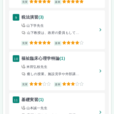
5
5
充実
楽単
9
税法演習
(3)
山下学先生
山下教授は、政府の委員もして...
5
4
充実
楽単
10
福祉臨床心理学特論
(1)
米田弘枝先生
癒しの授業。施設見学や外部講...
3
3
充実
楽単
11
基礎実習
(1)
山本誠一先生