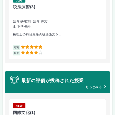
税法演習
(3)
犯
法学研究科 法学専攻
文
山下学先生
小
税理士の科目免除の税法論文を...
犯
5
充実
充
4
楽単
楽
最新の評価が投稿された授業
もっとみる
NEW
N
国際文化
(1)
心