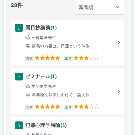
28件
1
開目抄講義
(1)
三輪是法先生
講義の内容は、日蓮という仏教...
5
3
充実
楽単
2
ゼミナール
(1)
本間俊文先生
卒業論文執筆に向けて、論文執...
5
3
充実
楽単
3
犯罪心理学特論
(1)