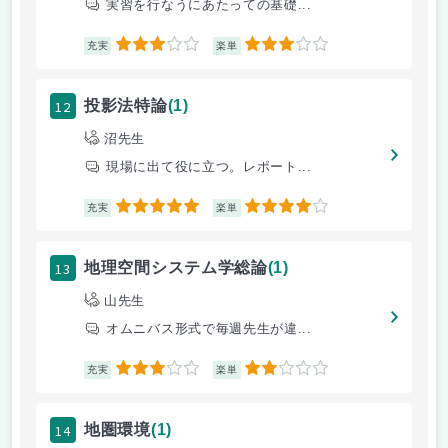
実習を行なうにあたっての基礎...
3
3
充実
楽単
12
投影法特論
(1)
沼先生
現場に出て役に立つ。レポート...
5
4
充実
楽単
13
地理空間システム学総論
(1)
山先生
オムニバス形式で毎週先生が違...
3
2
充実
楽単
14
地圏環境
(1)