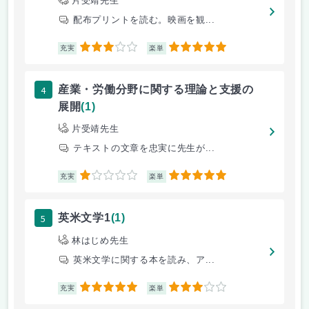
片受靖先生
配布プリントを読む。映画を観...
3
5
充実
楽単
4
産業・労働分野に関する理論と支援の
展開
(1)
片受靖先生
テキストの文章を忠実に先生が...
1
5
充実
楽単
5
英米文学1
(1)
林はじめ先生
英米文学に関する本を読み、ア...
5
3
充実
楽単