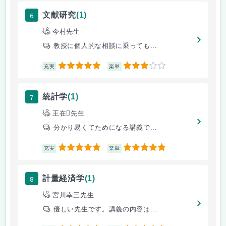
6
文献研究
(1)
今村先生
教授に個人的な相談に乗っても...
5
3
充実
楽単
7
統計学
(1)
王在先生
分かり易くてためになる講義で...
5
5
充実
楽単
8
計量経済学
(1)
宮川幸三先生
優しい先生です。講義の内容は...