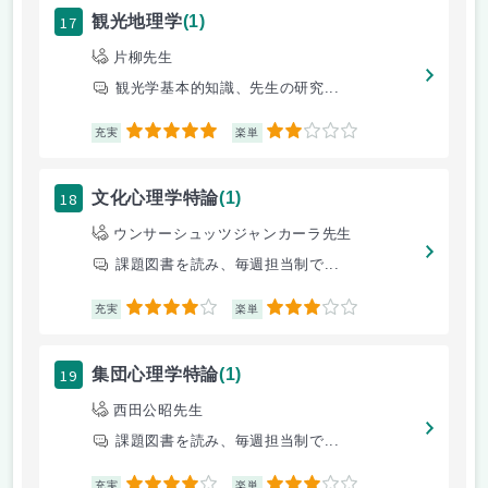
17
観光地理学
(1)
片柳先生
観光学基本的知識、先生の研究...
5
2
充実
楽単
18
文化心理学特論
(1)
ウンサーシュッツジャンカーラ先生
課題図書を読み、毎週担当制で...
4
3
充実
楽単
19
集団心理学特論
(1)
西田公昭先生
課題図書を読み、毎週担当制で...
4
3
充実
楽単