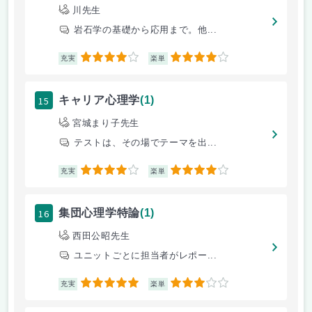
川先生
岩石学の基礎から応用まで。他...
4
4
充実
楽単
15
キャリア心理学
(1)
宮城まり子先生
テストは、その場でテーマを出...
4
4
充実
楽単
16
集団心理学特論
(1)
西田公昭先生
ユニットごとに担当者がレポー...
5
3
充実
楽単