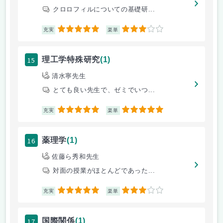
クロロフィルについての基礎研...
5
3
充実
楽単
15
理工学特殊研究
(1)
清水寧先生
とても良い先生で、ゼミでいつ...
5
5
充実
楽単
16
薬理学
(1)
佐藤ら秀和先生
対面の授業がほとんどであった...
5
3
充実
楽単
17
国際関係
(1)