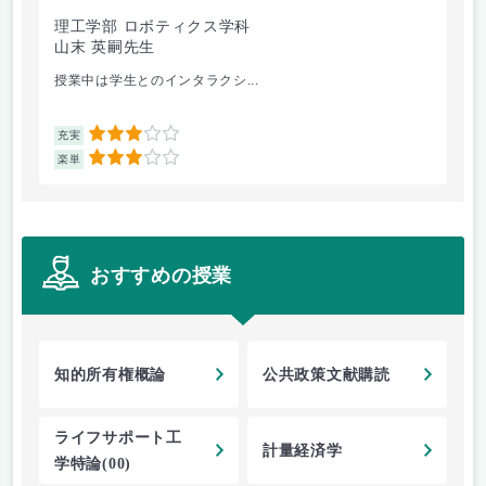
理工学部 ロボティクス学科
理
山末 英嗣先生
下
授業中は学生とのインタラクシ...
ロ
3
充実
充
3
楽単
楽
おすすめの授業
知的所有権概論
公共政策文献購読
ライフサポート工
計量経済学
学特論(00)