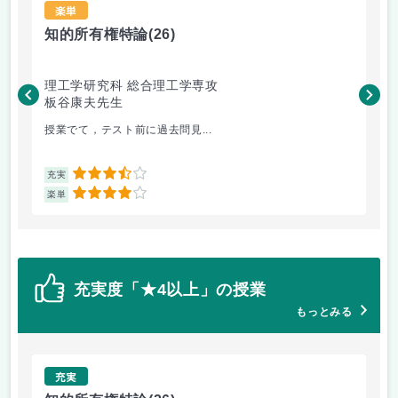
楽単
知的所有権特論
(26)
科
理工学研究科 総合理工学専攻
理
板谷康夫先生
木
授業でて，テスト前に過去問見...
パ
3.5
充実
充
4
楽単
楽
充実度「★4以上」の授業
もっとみる
充実