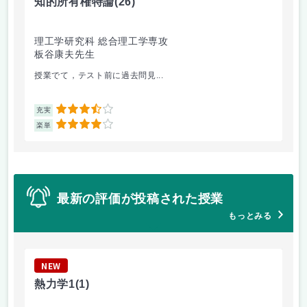
知的所有権特論
(26)
科
理工学研究科 総合理工学専攻
理
板谷康夫先生
木
授業でて，テスト前に過去問見...
パ
3.5
充実
充
4
楽単
楽
最新の評価が投稿された授業
もっとみる
NEW
N
熱力学1
(1)
ロ