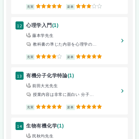
5
3
充実
楽単
12
心理学入門
(1)
藤本学先生
教科書の準じた内容を心理学の...
4
5
充実
楽単
13
有機分子化学特論
(1)
前田大光先生
授業内容は非常に面白い 分子...
5
5
充実
楽単
14
生物有機化学
(1)
民秋均先生