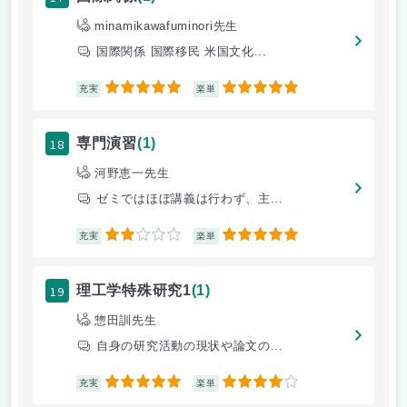
minamikawafuminori先生
国際関係 国際移民 米国文化...
5
5
充実
楽単
18
専門演習
(1)
河野恵一先生
ゼミではほぼ講義は行わず、主...
2
5
充実
楽単
19
理工学特殊研究1
(1)
惣田訓先生
自身の研究活動の現状や論文の...
5
4
充実
楽単