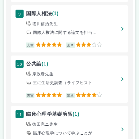
9
国際人権法
(1)
徳川信治先生
国際人権法に関する論文を担当...
5
3
充実
楽単
10
公共論
(1)
岸政彦先生
主に生活史調査（ライフヒスト...
5
4
充実
楽単
11
臨床心理学基礎演習
(1)
徳田完ニ先生
臨床心理学について学ぶことが...