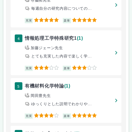
寺脇拓先生
毎週自分の研究内容についての...
5
5
充実
楽単
4
情報処理工学特殊研究1
(1)
加藤ジェーン先生
とても充実した内容で楽しく学...
3
3
充実
楽単
5
有機材料化学特論
(1)
岡田豊先生
ゆっくりとした説明でわかりや...
4
5
充実
楽単