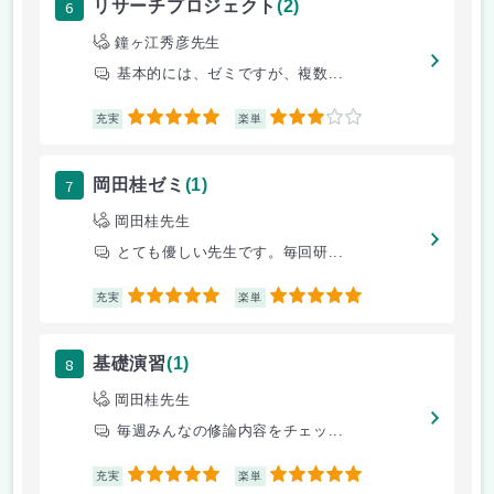
6
リサーチプロジェクト
(2)
鐘ヶ江秀彦先生
基本的には、ゼミですが、複数...
5
3
充実
楽単
7
岡田桂ゼミ
(1)
岡田桂先生
とても優しい先生です。毎回研...
5
5
充実
楽単
8
基礎演習
(1)
岡田桂先生
毎週みんなの修論内容をチェッ...
5
5
充実
楽単