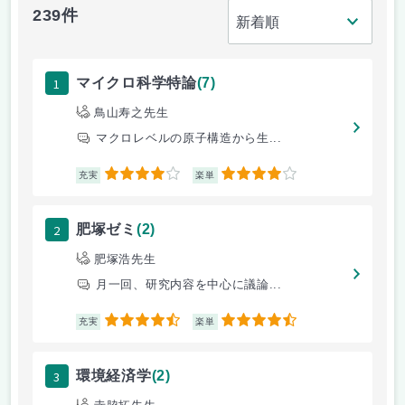
239件
1
マイクロ科学特論
(7)
鳥山寿之先生
マクロレベルの原子構造から生...
4
4
充実
楽単
2
肥塚ゼミ
(2)
肥塚浩先生
月一回、研究内容を中心に議論...
4.5
4.5
充実
楽単
3
環境経済学
(2)