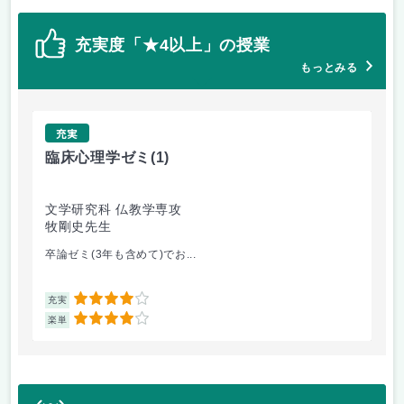
充実度「★4以上」の授業
もっとみる
充実
臨床心理学ゼミ
(1)
浄
文学研究科 仏教学専攻
文
牧剛史先生
齊
卒論ゼミ(3年も含めて)でお...
担
4
充実
充
4
楽単
楽