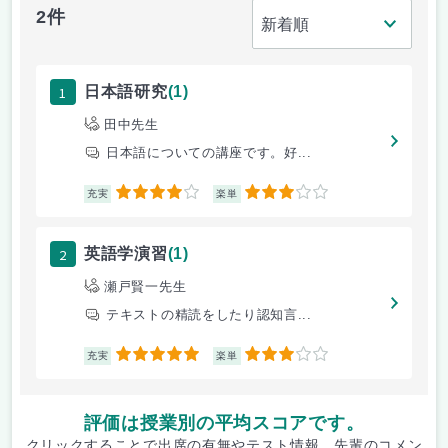
2件
1
日本語研究
(1)
田中先生
日本語についての講座です。好...
4
3
充実
楽単
2
英語学演習
(1)
瀬戸賢一先生
テキストの精読をしたり認知言...
5
3
充実
楽単
評価は授業別の平均スコアです。
クリックすることで出席の有無やテスト情報、先輩のコメン