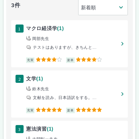
3件
1
マクロ経済学
(1)
岡部先生
テストはありますが、きちんと...
4
4
充実
楽単
2
文学
(1)
鈴木先生
文献を読み、日本語訳をする。...
5
5
充実
楽単
3
憲法演習
(1)