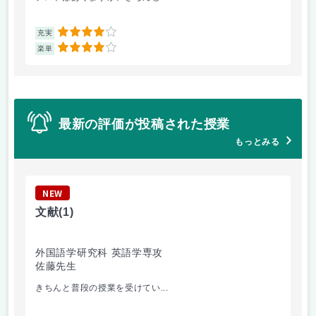
4
充実
充
4
楽単
楽
最新の評価が投稿された授業
もっとみる
NEW
N
文献
(1)
マ
外国語学研究科 英語学専攻
経
佐藤先生
岡
きちんと普段の授業を受けてい...
テ