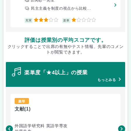
古関彰一先生
民主主義を制度の視点から比較...
3
1
充実
楽単
評価は授業別の平均スコアです。
クリックすることで出席の有無やテスト情報、先輩のコメン
トが閲覧できます。
楽単度「★4以上」の授業
もっとみる
楽単
文献
(1)
マ
外国語学研究科 英語学専攻
経