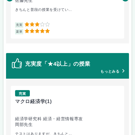
佐藤先生
岡
きちんと普段の授業を受けてい...
テ
3
充実
充
5
楽単
楽
充実度「★4以上」の授業
もっとみる
充実
マクロ経済学
(1)
文
経済学研究科 経済・経営情報専攻
外
岡部先生
鈴
テストはありますが、きちんと...
文