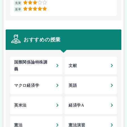
3
充実
充
5
楽単
楽
おすすめの授業
国際関係論特殊講
文献
義
マクロ経済学
英語
英米法
経済学A
憲法
憲法演習