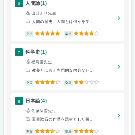
6
人間論
(1)
山口えり先生
人間の歴史、人間とは何かを学...
5
4
充実
楽単
7
科学史
(1)
福島勝先生
教養とは言え専門的な内容なた...
4
2
充実
楽単
8
日本論
(4)
佐藤深雪先生
夏目漱石の作品を題材とした授...
3.5
4
充実
楽単