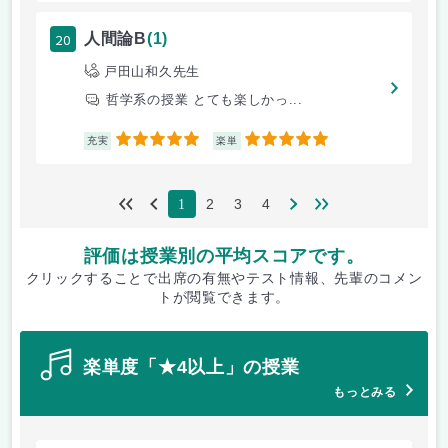
20
人間論B
(1)
戸田山和久先生
哲学系の授業 とても楽しかっ...
5
5
充実
楽単
2
3
4
1
評価は授業別の平均スコアです。
クリックすることで出席の有無やテスト情報、先輩のコメン
トが閲覧できます。
楽単度「★4以上」の授業
もっとみる