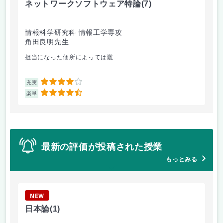
ネットワークソフトウェア特論
(7)
ロ
情報科学研究科 情報工学専攻
情
角田良明先生
李
担当になった個所によっては難...
カ
4
充実
充
4.5
楽単
楽
最新の評価が投稿された授業
もっとみる
NEW
N
日本論
(1)
法