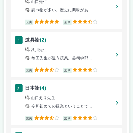
山口先生
調べ物が多い。歴史に興味があ...
5
3.5
充実
楽単
4
道具論
(2)
及川先生
毎回先生が違う授業。芸術学部...
3.5
4
充実
楽単
5
日本論
(4)
山口えり先生
令和初めての授業ということで...
3.5
4
充実
楽単