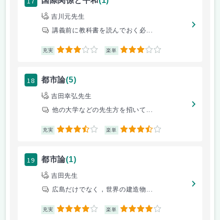
17
国際関係と平和
(1)
吉川元先生
講義前に教科書を読んでおく必...
3
3
充実
楽単
18
都市論
(5)
吉田幸弘先生
他の大学などの先生方を招いて...
3.5
3.5
充実
楽単
19
都市論
(1)
吉田先生
広島だけでなく，世界の建造物...
4
4
充実
楽単