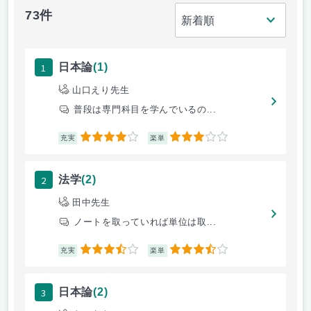
73件
1
日本論
(1)
山口えり先生
普段は専門科目を学んでいるの...
4
3
充実
楽単
2
法学
(2)
田中先生
ノートを取っていれば単位は取...
3.5
3.5
充実
楽単
3
日本論
(2)