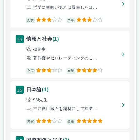
哲学に興味があれば履修したほ...
3
3
充実
楽単
15
情報と社会
(1)
ks先生
著作権やゼロレーティングのこ...
3
4
充実
楽単
16
日本論
(1)
SM先生
主に夏目漱石を題材にして授業...
3
5
充実
楽単