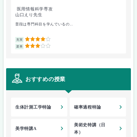
医用情報科学専攻
国
山口えり先生
田
普段は専門科目を学んでいるの...
ノ
4
充実
充
3
楽単
楽
おすすめの授業
生体計測工学特論
確率過程特論
美術史特講（日
美学特講A
本）