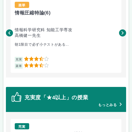
楽単
情報圧縮特論
(6)
ロ
情報科学研究科 知能工学専攻
情
高橋健一先生
李
朝1限目で必ず小テストがある...
カ
3.5
充実
充
3.5
楽単
楽
充実度「★4以上」の授業
もっとみる
充実