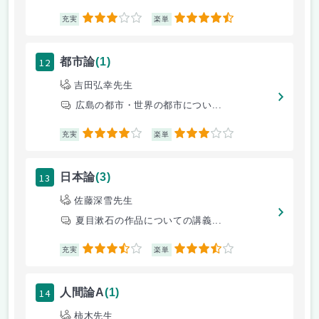
3
4.5
充実
楽単
12
都市論
(1)
吉田弘幸先生
広島の都市・世界の都市につい...
4
3
充実
楽単
13
日本論
(3)
佐藤深雪先生
夏目漱石の作品についての講義...
3.5
3.5
充実
楽単
14
人間論A
(1)
柿木先生