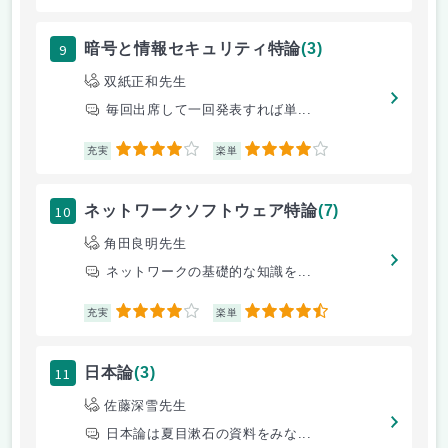
9
暗号と情報セキュリティ特論
(3)
双紙正和先生
毎回出席して一回発表すれば単...
4
4
充実
楽単
10
ネットワークソフトウェア特論
(7)
角田良明先生
ネットワークの基礎的な知識を...
4
4.5
充実
楽単
11
日本論
(3)
佐藤深雪先生
日本論は夏目漱石の資料をみな...