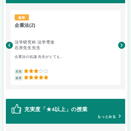
楽単
企業法
(2)
財
法学研究科 法学専攻
会
石井先生先生
佐
企業法の抗議 先生がとても...
宿
3
充実
充
5
楽単
楽
充実度「★4以上」の授業
もっとみる