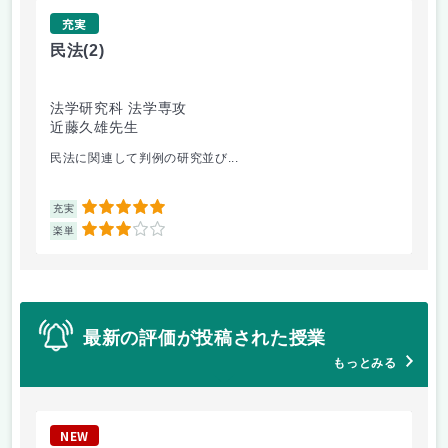
充実
民法
(2)
財
法学研究科 法学専攻
会
近藤久雄先生
佐
民法に関連して判例の研究並び...
宿
5
充実
充
3
楽単
楽
最新の評価が投稿された授業
もっとみる
NEW
N