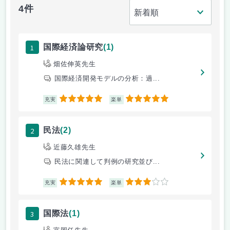
4件
1
国際経済論研究
(1)
畑佐伸英先生
国際経済開発モデルの分析：過...
5
5
充実
楽単
2
民法
(2)
近藤久雄先生
民法に関連して判例の研究並び...
5
3
充実
楽単
3
国際法
(1)