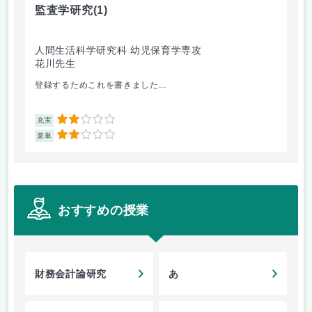
監査学研究
(1)
財
人間生活科学研究科 幼児保育学専攻
会
花川先生
佐
登録するためこれを書きました...
宿
2
充実
充
2
楽単
楽
おすすめの授業
財務会計論研究
あ