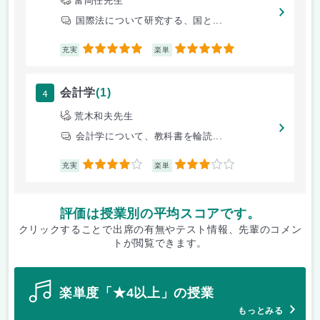
富岡任先生
国際法について研究する、国と...
5
5
充実
楽単
4
会計学
(1)
荒木和夫先生
会計学について、教科書を輪読...
4
3
充実
楽単
評価は授業別の平均スコアです。
クリックすることで出席の有無やテスト情報、先輩のコメン
トが閲覧できます。
楽単度「★4以上」の授業
もっとみる