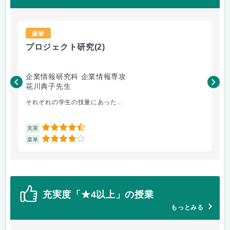
楽単
プロジェクト研究
(2)
プ
企業情報研究科 企業情報専攻
企
花川典子先生
花
それぞれの学生の技量にあった...
ニ
4.5
充実
充
4
楽単
楽
充実度「★4以上」の授業
もっとみる