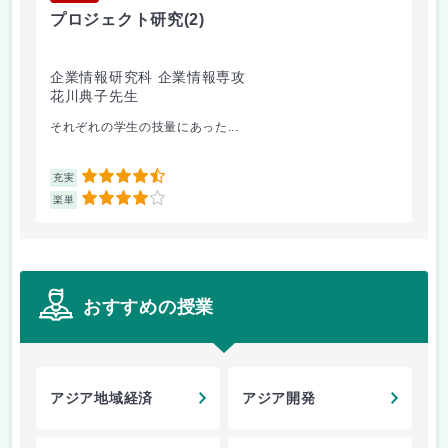
プロジェクト研究
(2)
プ
企業情報研究科 企業情報専攻
企
花川典子先生
花
それぞれの学生の技量にあった...
ニ
4.5
充実
充
4
楽単
楽
おすすめの授業
アジア地域経済
アジア開発