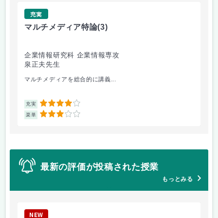
充実
マルチメディア特論
(3)
プ
企業情報研究科 企業情報専攻
企
泉正夫先生
花
マルチメディアを総合的に講義...
ニ
4
充実
充
3
楽単
楽
最新の評価が投稿された授業
もっとみる
NEW
N