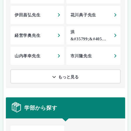
伊田昌弘先生
花川典子先生
洪
経営学奥先生
&#35799;&#40511;
先生
山内孝幸先生
市川隆先生
もっと見る
学部から探す