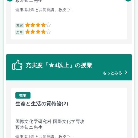
藪本知ニ先生
坂
健康福祉科と共同開講。教授ご...
社
4
充実
充
4
楽単
楽
充実度「★4以上」の授業
もっとみる
充実
生命と生活の質特論
(2)
老
国際文化学研究科 国際文化学専攻
国
藪本知ニ先生
坂
健康福祉科と共同開講。教授ご...
社