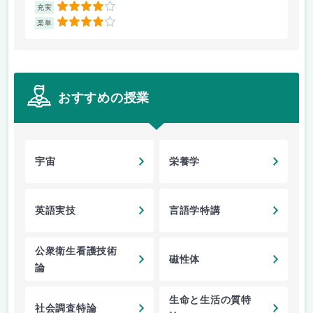
4
充実
充
4
楽単
楽
おすすめの授業
宇宙
栄養学
英語実技
言語学特講
公衆衛生看護技術
磁性体
論
生命と生活の質特
社会調査特論