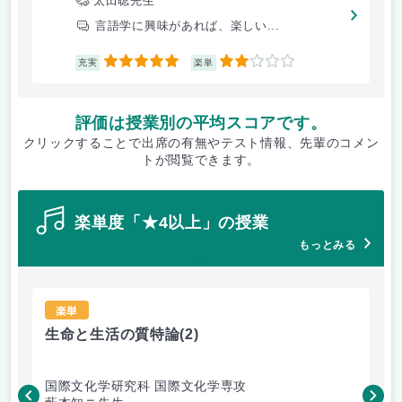
太田聡先生
言語学に興味があれば、楽しい...
5
2
充実
楽単
評価は授業別の平均スコアです。
クリックすることで出席の有無やテスト情報、先輩のコメン
トが閲覧できます。
楽単度「★4以上」の授業
もっとみる
楽単
生命と生活の質特論
(2)
老
国際文化学研究科 国際文化学専攻
国