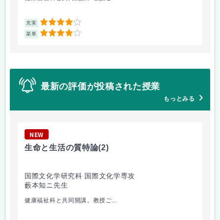
4
充実
充
4
楽単
楽
最新の評価が投稿された授業
もっとみる
NEW
N
生命と生活の質特論
(2)
老
国際文化学研究科 国際文化学専攻
国
藪本知ニ先生
坂
健康福祉科と共同開講。教授ご...
社