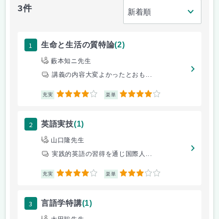
3件
1
生命と生活の質特論
(2)
藪本知ニ先生
講義の内容大変よかったとおも...
4
4
充実
楽単
2
英語実技
(1)
山口隆先生
実践的英語の習得を通じ国際人...
4
3
充実
楽単
3
言語学特講
(1)