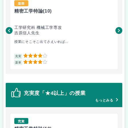
楽単
精密工学特論
(10)
磁
工学研究科 機械工学専攻
工
吉原信人先生
岡
授業にそこそこ出てさえいれば...
・出
4
充実
充
4
楽単
楽
充実度「★4以上」の授業
もっとみる
充実