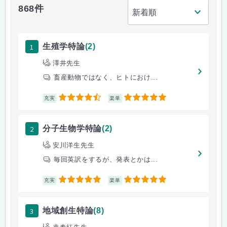
868件
1
生殖学特論
(2)
澤井先生
畜産動物ではなく、ヒトにおけ...
4.5
5
充実
楽単
2
分子生物学特論
(2)
安川洋生先生
毎回英訳をするが、発表とかは...
5
5
充実
楽単
3
地域創生特論
(8)