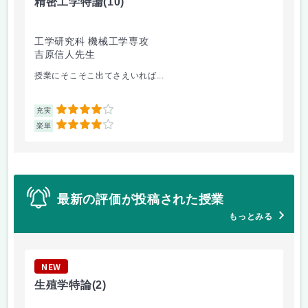
精密工学特論
(10)
航
工学研究科 機械工学専攻
工
吉原信人先生
船
授業にそこそこ出てさえいれば...
航
4
充実
充
4
楽単
楽
最新の評価が投稿された授業
もっとみる
NEW
N
生殖学特論
(2)
分