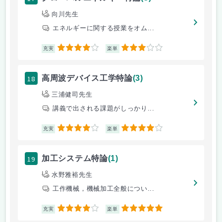
向川先生
エネルギーに関する授業をオム...
4
3
充実
楽単
18
高周波デバイス工学特論
(3)
三浦健司先生
講義で出される課題がしっかり...
4
4
充実
楽単
19
加工システム特論
(1)
水野雅裕先生
工作機械，機械加工全般につい...
4
5
充実
楽単