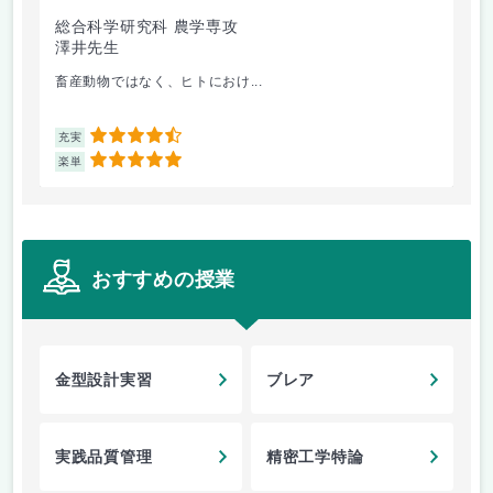
総合科学研究科 農学専攻
総
澤井先生
安
畜産動物ではなく、ヒトにおけ...
毎
4.5
充実
充
5
楽単
楽
おすすめの授業
金型設計実習
ブレア
実践品質管理
精密工学特論