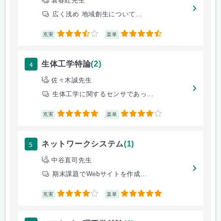
袁春紅先生
広く浅め 地域創生について...
3.5
4.5
充実
楽単
4
生体工学特論
(2)
佐々木誠先生
生体工学に関するセンサであっ...
5
4
充実
楽単
5
ネットワークシステム
(1)
中谷直司先生
期末課題でWebサイトを作成...
4
5
充実
楽単