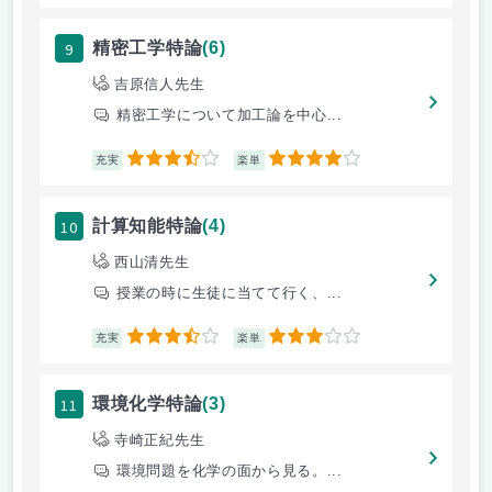
9
精密工学特論
(6)
吉原信人先生
精密工学について加工論を中心...
3.5
4
充実
楽単
10
計算知能特論
(4)
西山清先生
授業の時に生徒に当てて行く、...
3.5
3
充実
楽単
11
環境化学特論
(3)
寺崎正紀先生
環境問題を化学の面から見る。...