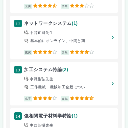
4.5
3
充実
楽単
12
ネットワークシステム
(1)
中谷直司先生
基本的にオンライン、中間と期...
4
4
充実
楽単
13
加工システム特論
(2)
水野雅弘先生
工作機械，機械加工全般につい...
4
4.5
充実
楽単
14
強相関電子材料学特論
(1)
中西良樹先生