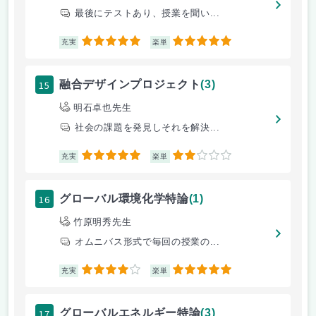
最後にテストあり、授業を聞い...
5
5
充実
楽単
15
融合デザインプロジェクト
(3)
明石卓也先生
社会の課題を発見しそれを解決...
5
2
充実
楽単
16
グローバル環境化学特論
(1)
竹原明秀先生
オムニバス形式で毎回の授業の...
4
5
充実
楽単
17
グローバルエネルギー特論
(3)