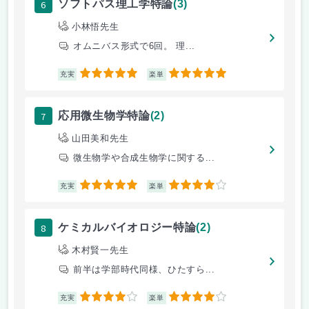
6
ソフトパス理工学特論
(3)
小林悟先生
オムニバス形式で6回。 理...
5
5
充実
楽単
7
応用微生物学特論
(2)
山田美和先生
微生物学や合成生物学に関する...
5
4
充実
楽単
8
ケミカルバイオロジー特論
(2)
木村賢一先生
前半は学部時代同様、ひたすら...
4
4
充実
楽単