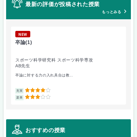
最新の評価が投稿された授業
もっとみる
NEW
N
卒論
(1)
心
スポーツ科学研究科 スポーツ科学専攻
ス
AB先生
a
卒論に対する力の入れ具合は教...
授
4
充実
充
3
楽単
楽
おすすめの授業