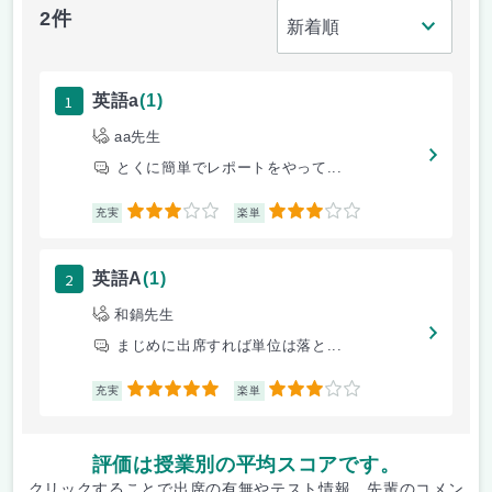
2件
1
英語a
(1)
aa先生
とくに簡単でレポートをやって...
3
3
充実
楽単
2
英語A
(1)
和鍋先生
まじめに出席すれば単位は落と...
5
3
充実
楽単
評価は授業別の平均スコアです。
クリックすることで出席の有無やテスト情報、先輩のコメン