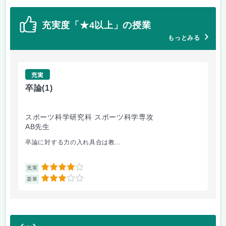
充実度「★4以上」の授業
もっとみる
充実
卒論
(1)
英
スポーツ科学研究科 スポーツ科学専攻
ス
AB先生
和
卒論に対する力の入れ具合は教...
ま
4
充実
充
3
楽単
楽