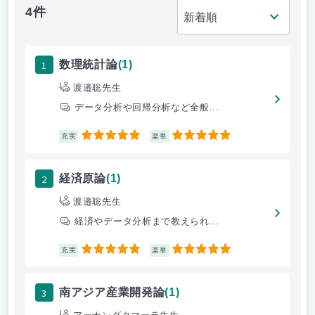
4件
1
数理統計論
(1)
渡邉聡先生
データ分析や回帰分析など全般...
5
5
充実
楽単
2
経済原論
(1)
渡邉聡先生
経済やデータ分析まで教えられ...
5
5
充実
楽単
3
南アジア産業開発論
(1)