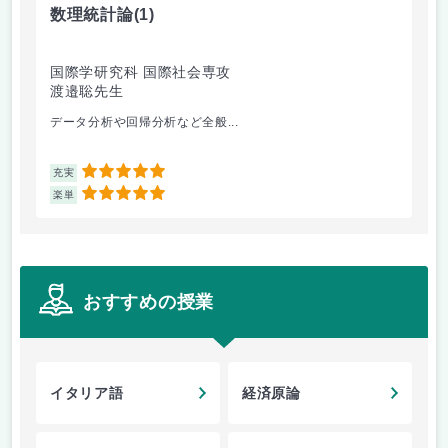
数理統計論
(1)
経
国際学研究科 国際社会専攻
国
渡邉聡先生
渡
データ分析や回帰分析など全般...
経
5
充実
充
5
楽単
楽
おすすめの授業
イタリア語
経済原論