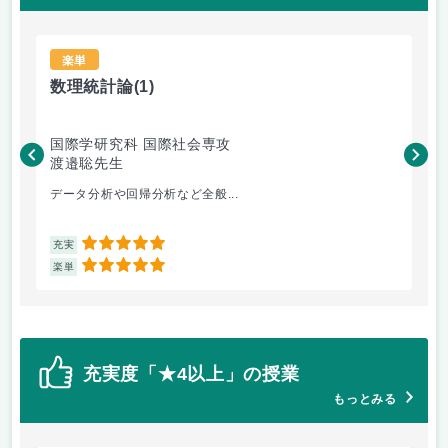
楽単
数理統計論
(1)
経
国際学研究科 国際社会専攻
国
渡邉聡先生
渡
データ分析や回帰分析など全般...
経
5
充実
充
5
楽単
楽
充実度「★4以上」の授業
もっとみる