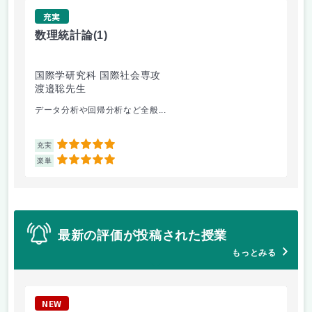
充実
数理統計論
(1)
経
国際学研究科 国際社会専攻
国
渡邉聡先生
渡
データ分析や回帰分析など全般...
経
5
充実
充
5
楽単
楽
最新の評価が投稿された授業
もっとみる
NEW
N