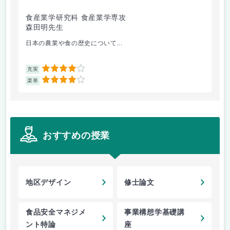
食産業学研究科 食産業学専攻
食
森田明先生
須
日本の農業や食の歴史について...
基
4
充実
充
4
楽単
楽
おすすめの授業
地区デザイン
修士論文
食品安全マネジメ
事業構想学基礎講
ント特論
座