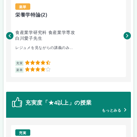
楽単
栄養学特論
(2)
食
食産業学研究科 食産業学専攻
食
白川愛子先生
森
レジュメを見ながらの講義のみ...
日
4.5
充実
充
4
楽単
楽
充実度「★4以上」の授業
もっとみる
充実