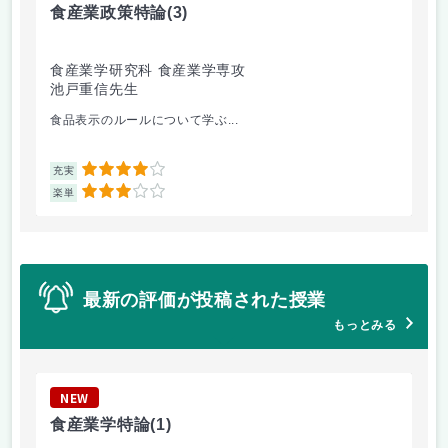
食産業政策特論
(3)
施
食産業学研究科 食産業学専攻
事
池戸重信先生
竹
食品表示のルールについて学ぶ...
初
4
充実
充
3
楽単
楽
最新の評価が投稿された授業
もっとみる
NEW
N
食産業学特論
(1)
基