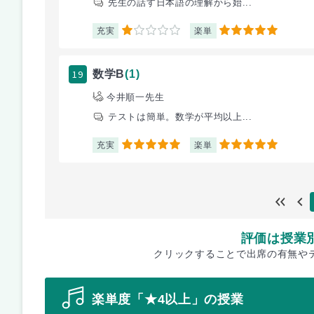
先生の話す日本語の理解から始...
充実
楽単
1
5
19
数学B
(1)
今井順一先生
テストは簡単。数学が平均以上...
充実
楽単
5
5
評価は授業
クリックすることで出席の有無や
楽単度「★4以上」の授業