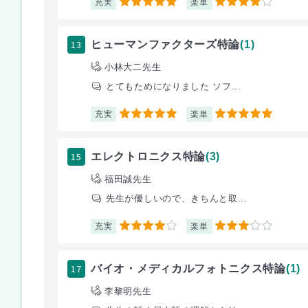
充実
楽単
5
4
13
ヒューマンファクターズ特論
(1)
小林大二先生
とてもためになりました ソフ...
充実
楽単
5
5
15
エレクトロニクス特論
(3)
福田誠先生
先生が優しいので、きちんと取...
充実
楽単
4
3
17
バイオ・メディカルフォトニクス特論
(1)
李黎明先生