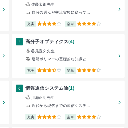
佐藤太郎先生
自分の選んだ交流実験に従って...
充実
楽単
4
4
4
高分子オプティクス
(4)
谷尾宣久先生
透明ポリマーの基礎的な知識と...
充実
楽単
3.5
4
6
情報通信システム論
(1)
川瀬正明先生
近代から現代までの通信システ...
充実
楽単
4
4