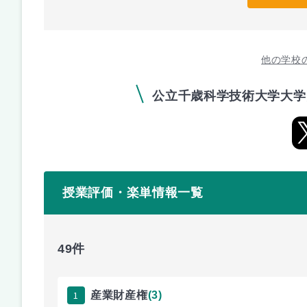
他の学校
公立千歳科学技術大学大学
授業評価・楽単情報一覧
49件
1
産業財産権
(3)