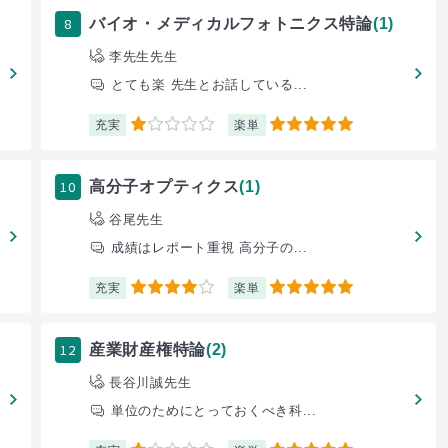
8
バイオ・メディカルフォトニクス特論
(1)
李先生先生
とても楽 先生とお話している...
充実
楽単
1
5
10
高分子オプティクス
(1)
谷尾先生
成績はレポート重視 高分子の...
充実
楽単
4
5
12
産業財産権特論
(2)
長谷川誠先生
単位のためにとっておくべき科...