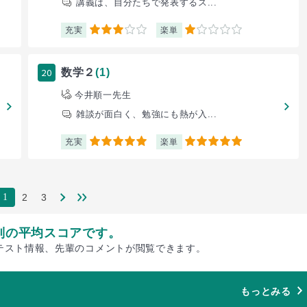
講義は、自分たちで発表するス...
充実
楽単
3
1
20
数学２
(1)
今井順一先生
雑談が面白く、勉強にも熱が入...
充実
楽単
5
5
2
3
1
別の平均スコアです。
テスト情報、先輩のコメントが閲覧できます。
もっとみる