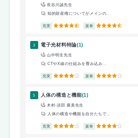
長谷川誠先生
知的財産権についてがメインの...
充実
楽単
4.5
4.5
3
電子光材料特論
(1)
山中明生先生
CTやX線の仕組みを畳み込み...
充実
楽単
4
4
5
人体の構造と機能
(1)
木村‐須田 廣美先生
人体の構造や機能を自分たちで...
充実
楽単
4
4