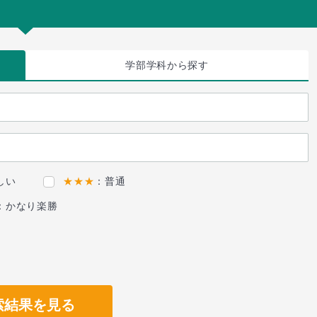
学部学科
から探す
しい
★★★
：普通
：かなり楽勝
索結果を見る