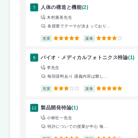
7
人体の構造と機能
(2)
木村廣美先生
各授業でテーマが決まっており...
充実
楽単
5
4
9
バイオ・メディカルフォトニクス特論
(1)
李先生
毎回資料あり 講義内容は難し...
充実
楽単
3
5
11
製品開発特論
(1)
小林壮一先生
特許についての授業が中心 毎...