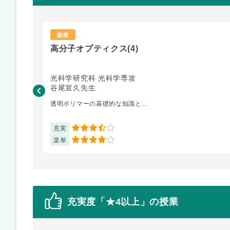
楽単
高分子オプティクス
(4)
光科学研究科 光科学専攻
谷尾宣久先生
透明ポリマーの基礎的な知識と...
充実
3.5
楽単
4
充実度「★4以上」の授業