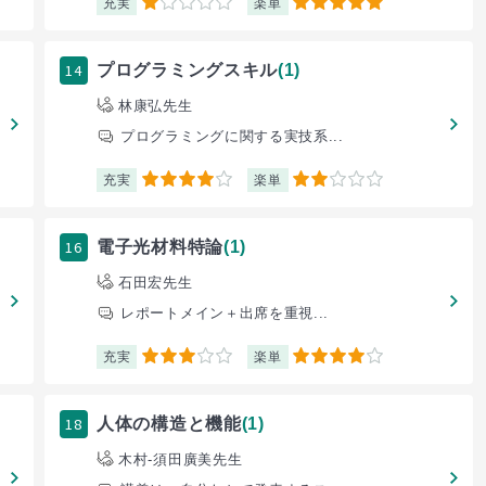
充実
楽単
1
5
14
プログラミングスキル
(1)
林康弘先生
プログラミングに関する実技系...
充実
楽単
4
2
16
電子光材料特論
(1)
石田宏先生
レポートメイン＋出席を重視...
充実
楽単
3
4
18
人体の構造と機能
(1)
木村‐須田廣美先生