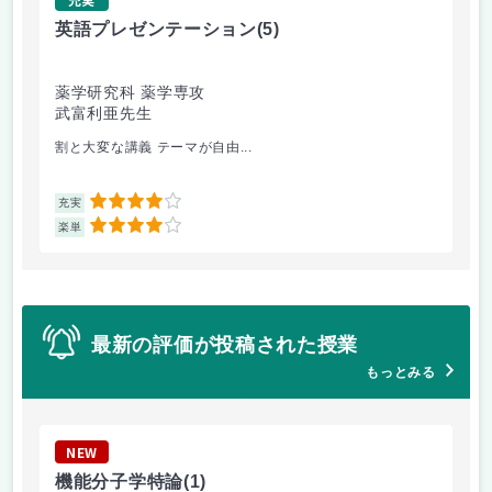
英語プレゼンテーション
(5)
創
薬学研究科 薬学専攻
薬
武富利亜先生
永
割と大変な講義 テーマが自由...
基
4
充実
充
4
楽単
楽
最新の評価が投稿された授業
もっとみる
NEW
N
機能分子学特論
(1)
授