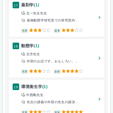
17
薬剤学
(1)
北一先生先生
薬物動態学研究室での研究室内...
3
3
充実
楽単
18
動態学
(1)
北市先生
外部のお話です。おもしろい。...
3
4
充実
楽単
19
環境衛生学
(1)
中西剛先生
先生の講義や外部の先生の講演...
3
5
充実
楽単