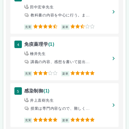
田中宏幸先生
教科書の内容を中心に行う。ま...
4.5
2.5
充実
楽単
4
免疫薬理学
(1)
檜井先生
講義の内容、感想を書いて提出...
3
5
充実
楽単
5
感染制御
(1)
井上直樹先生
授業は専門内容なので、難しく...
5
5
充実
楽単