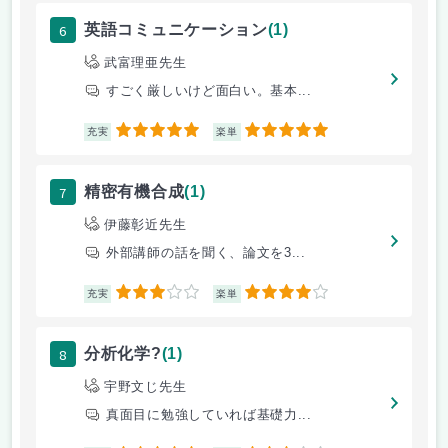
6
英語コミュニケーション
(1)
武富理亜先生
すごく厳しいけど面白い。基本...
5
5
充実
楽単
7
精密有機合成
(1)
伊藤彰近先生
外部講師の話を聞く、論文を3...
3
4
充実
楽単
8
分析化学?
(1)
宇野文じ先生
真面目に勉強していれば基礎力...