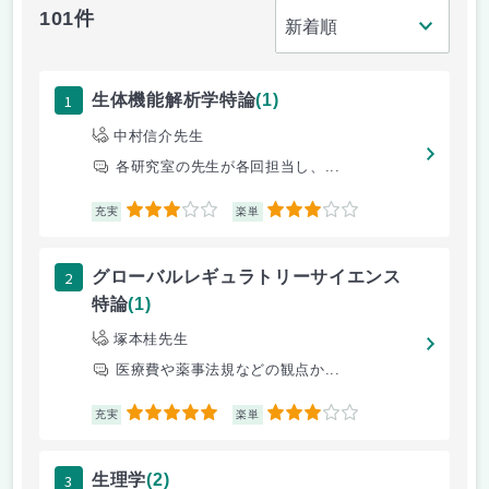
101件
1
生体機能解析学特論
(1)
中村信介先生
各研究室の先生が各回担当し、...
3
3
充実
楽単
2
グローバルレギュラトリーサイエンス
特論
(1)
塚本桂先生
医療費や薬事法規などの観点か...
5
3
充実
楽単
3
生理学
(2)