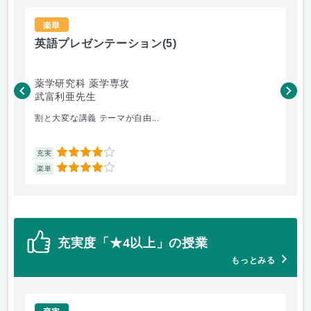
楽単
英語プレゼンテーション
(5)
英
薬学研究科 薬学専攻
薬
武富利亜先生
ミ
割と大変な講義 テーマが自由...
教科
4
充実
充
4
楽単
楽
充実度「★4以上」の授業
もっとみる
充実