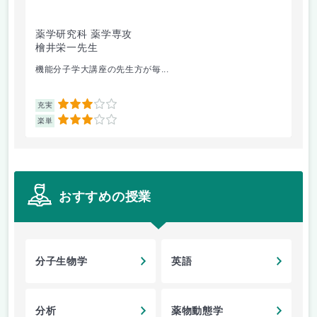
薬学研究科 薬学専攻
薬
檜井栄一先生
嶋
機能分子学大講座の先生方が毎...
授
3
充実
充
3
楽単
楽
おすすめの授業
分子生物学
英語
分析
薬物動態学