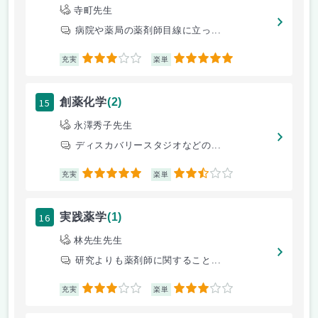
寺町先生
病院や薬局の薬剤師目線に立っ...
3
5
充実
楽単
15
創薬化学
(2)
永澤秀子先生
ディスカバリースタジオなどの...
5
2.5
充実
楽単
16
実践薬学
(1)
林先生先生
研究よりも薬剤師に関すること...
3
3
充実
楽単