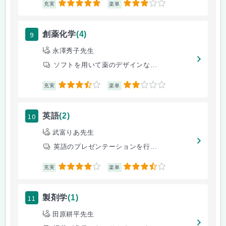
5
3
充実
楽単
9
創薬化学
(4)
永澤秀子先生
ソフトを用いて薬のデザインな...
3.5
2
充実
楽単
10
英語
(2)
武富りあ先生
英語のプレゼンテーションを行...
4
3.5
充実
楽単
11
製剤学
(1)
田原耕平先生