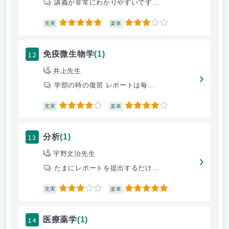
講義が非常にわかりやすいです...
5
3
充実
楽単
12
免疫微生物学
(1)
井上先生
学部の時の復習 レポートは毎...
4
4
充実
楽単
13
分析
(1)
宇野文治先生
たまにレポートを提出するだけ...
3
5
充実
楽単
14
医療薬学
(1)