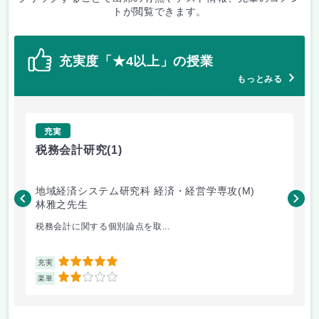
トが閲覧できます。
充実度「★4以上」の授業
もっとみる
充実
税務会計研究
(1)
管
地域経済システム研究科 経済・経営学専攻(M)
地
林雅之先生
小
税務会計に関する個別論点を取...
授
5
充実
充
2
楽単
楽