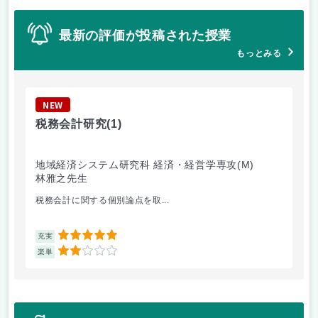
最新の評価が投稿された授業
もっとみる
NEW
N
税務会計研究
(1)
管
地域経済システム研究科 経済・経営学専攻(M)
地
林雅之先生
小
税務会計に関する個別論点を取...
授
5
充実
充
2
楽単
楽