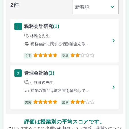
2件
1
税務会計研究
(1)
林雅之先生
税務会計に関する個別論点を取...
5
2
充実
楽単
2
管理会計論
(1)
小杉雅俊先生
授業の前半は教科書を輪読して...
5
3
充実
楽単
評価は授業別の平均スコアです。
クリックすることで出席の有無やテスト情報、先輩のコメン