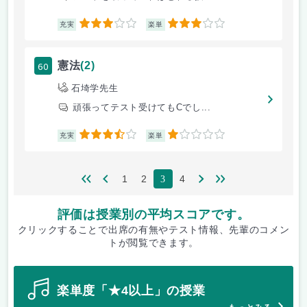
3
3
充実
楽単
60
憲法
(2)
石埼学先生
頑張ってテスト受けてもCでし...
3.5
1
充実
楽単
1
2
4
3
評価は授業別の平均スコアです。
クリックすることで出席の有無やテスト情報、先輩のコメン
トが閲覧できます。
楽単度「★4以上」の授業