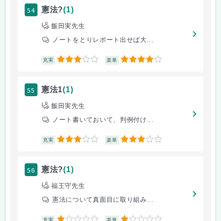
54
憲法?
(1)
飯田実先生
ノートをとりレポート出せば大...
3
4
充実
楽単
55
憲法1
(1)
飯田実先生
ノート書いておいて、判例付け...
3
3
充実
楽単
56
憲法?
(1)
福王守先生
憲法について真面目に取り組み...
1
1
充実
楽単