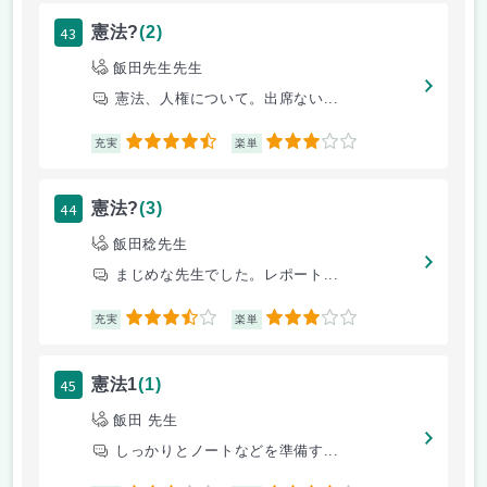
43
憲法?
(2)
飯田先生先生
憲法、人権について。出席ない...
4.5
3
充実
楽単
44
憲法?
(3)
飯田稔先生
まじめな先生でした。レポート...
3.5
3
充実
楽単
45
憲法1
(1)
飯田 先生
しっかりとノートなどを準備す...