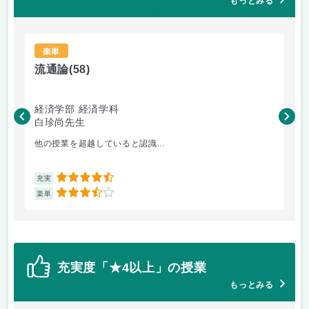
もっとみる
楽単
流通論
(58)
憲
経済学部 経済学科
法
白珍尚先生
飯
他の授業を超越していると認識...
普
4.5
充実
充
3.5
楽単
楽
充実度「★4以上」の授業
もっとみる