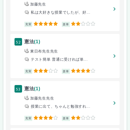
加藤先生
私は大好きな授業でしたが、好...
5
2
充実
楽単
52
憲法
(1)
東日布先生先生
テスト簡単 普通に受ければ単...
3
4
充実
楽単
53
憲法
(1)
加藤先生先生
授業に出て、ちゃんと勉強すれ...
4
2
充実
楽単