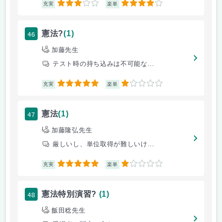
3
4
充実
楽単
46
憲法?
(1)
加藤先生
テスト時の持ち込みは不可能な...
5
1
充実
楽単
47
憲法
(1)
加藤隆弘先生
厳しいし、単位取得が難しいけ...
5
1
充実
楽単
48
憲法特別演習?
(1)
飯田稔先生