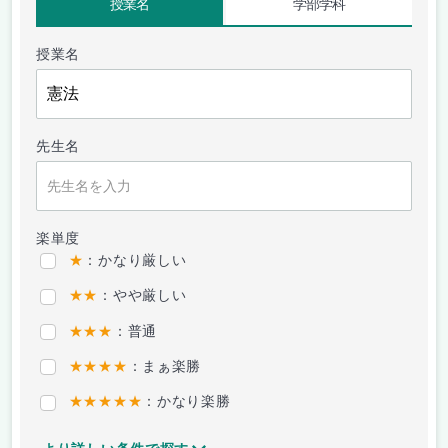
授業名
学部学科
授業名
先生名
楽単度
★
：かなり厳しい
★★
：やや厳しい
★★★
：普通
★★★★
：まぁ楽勝
★★★★★
：かなり楽勝