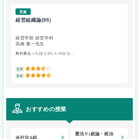
充実
経営組織論
(86)
流
経営学部 経営学科
経
高橋 量一先生
白
教科書あったほうがいいのかも...
他
3.5
充実
充
4.5
楽単
楽
おすすめの授業
憲法Ⅱ(総論・統治
会社法A組