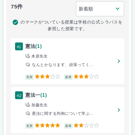
75件
のマークがついている授業は学校の公式シラバスを
参照した授業です。
41
憲法
(1)
本原先生
なんとかなります、頑張ってく...
3
3
充実
楽単
42
憲法一
(1)
加藤先生
憲法に関する判例について学ぶ...
5
2
充実
楽単