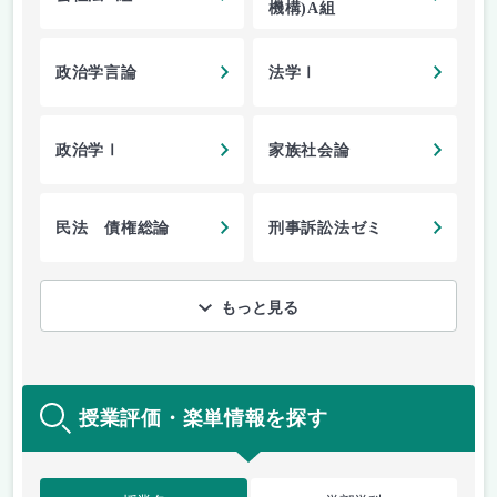
機構)A組
政治学言論
法学Ⅰ
政治学Ⅰ
家族社会論
民法 債権総論
刑事訴訟法ゼミ
もっと見る
授業評価・楽単情報を探す