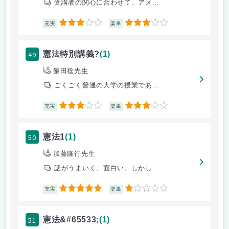
受講者の関心に合わせて、アメ...
3
3
充実
楽単
49
憲法特別講義?
(1)
飯田稔先生
ごくごく普通の大学の授業であ...
3
3
充実
楽単
50
憲法1
(1)
加藤隆行先生
話がうまいく、面白い。しかし...
5
1
充実
楽単
51
憲法&#65533;
(1)