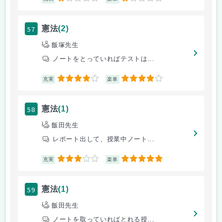
57
憲法
(2)
飯塚先生
ノートをとっていればテストは...
4
4
充実
楽単
58
憲法
(1)
飯田先生
レポート出して、授業中ノート...
3
5
充実
楽単
59
憲法
(1)
飯田先生
ノートを取っていればとれる授...