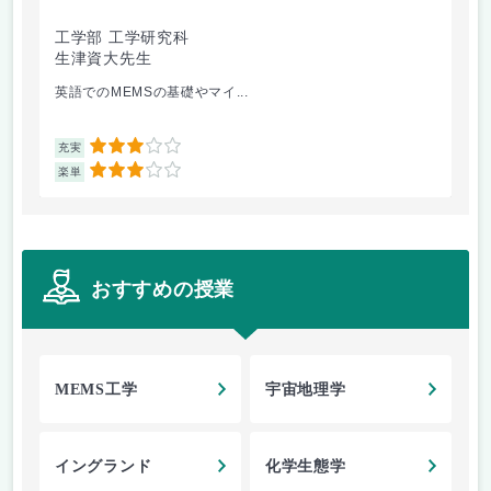
工学部 工学研究科
法
生津資大先生
埼
英語でのMEMSの基礎やマイ...
埼
3
充実
充
3
楽単
楽
おすすめの授業
MEMS工学
宇宙地理学
イングランド
化学生態学