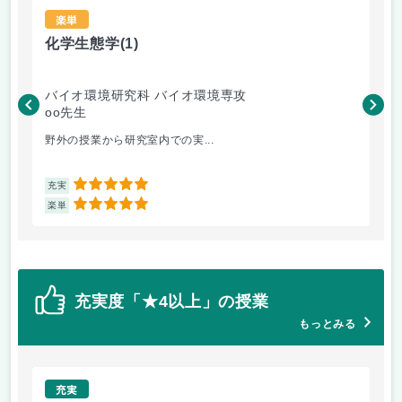
楽単
化学生態学
(1)
京
バイオ環境研究科 バイオ環境専攻
法
oo先生
宮
野外の授業から研究室内での実...
京
5
充実
充
5
楽単
楽
充実度「★4以上」の授業
もっとみる
充実