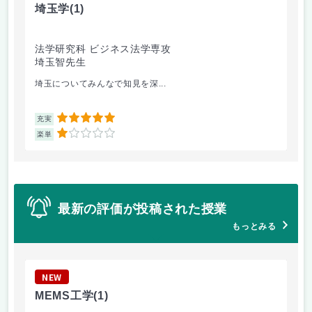
埼玉学
(1)
宇
法学研究科 ビジネス法学専攻
法
埼玉智先生
中
埼玉についてみんなで知見を深...
宇
5
充実
充
1
楽単
楽
最新の評価が投稿された授業
もっとみる
NEW
N
MEMS工学
(1)
埼