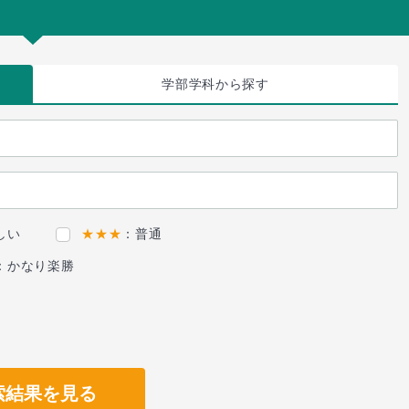
学部学科
から探す
しい
★★★
：普通
：かなり楽勝
索結果を見る