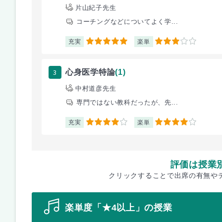
片山紀子先生
コーチングなどについてよく学...
充実
楽単
5
3
3
心身医学特論
(1)
中村道彦先生
専門ではない教科だったが、先...
充実
楽単
4
4
評価は授業
クリックすることで出席の有無や
楽単度「★4以上」の授業