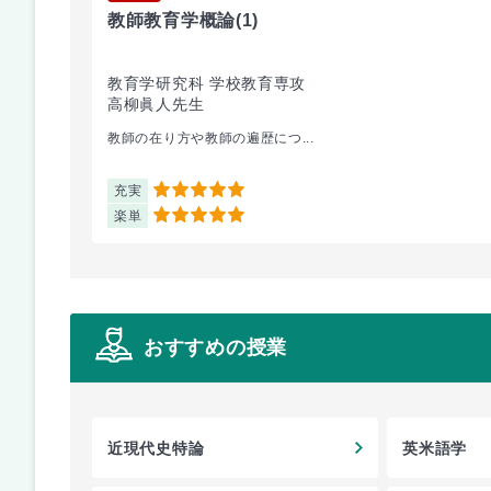
教師教育学概論
(1)
教育学研究科 学校教育専攻
高柳眞人先生
教師の在り方や教師の遍歴につ...
充実
5
楽単
5
おすすめの授業
近現代史特論
英米語学