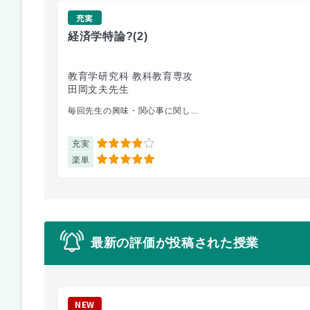
充実
経済学特論?
(2)
教育学研究科 教科教育専攻
田岡文夫先生
毎回先生の興味・関心事に関し...
充実
4
楽単
5
最新の評価が投稿された授業
NEW