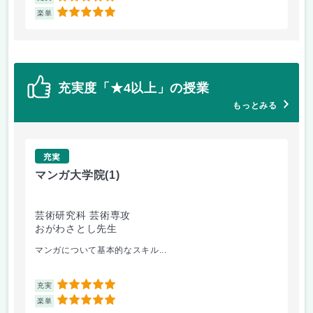
5
楽単
楽
充実度「★4以上」の授業
もっとみる
充実
マンガ大学院
(1)
ゼ
芸術研究科 芸術専攻
デ
おがわさとし先生
葉
マンガについて基本的なスキル...
ゼ
5
充実
充
5
楽単
楽