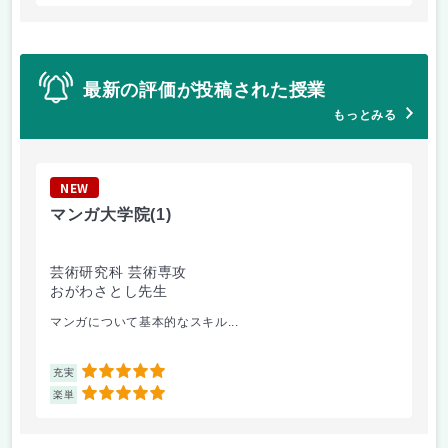
最新の評価が投稿された授業
もっとみる
NEW
N
マンガ大学院
(1)
ゼ
芸術研究科 芸術専攻
デ
おがわさとし先生
葉
マンガについて基本的なスキル...
ゼ
5
充実
充
5
楽単
楽