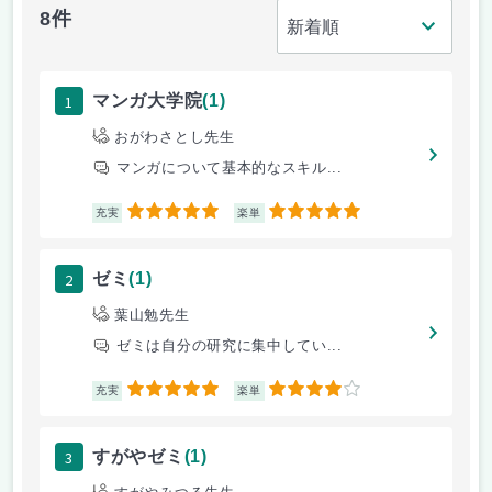
8件
1
マンガ大学院
(1)
おがわさとし先生
マンガについて基本的なスキル...
5
5
充実
楽単
2
ゼミ
(1)
葉山勉先生
ゼミは自分の研究に集中してい...
5
4
充実
楽単
3
すがやゼミ
(1)