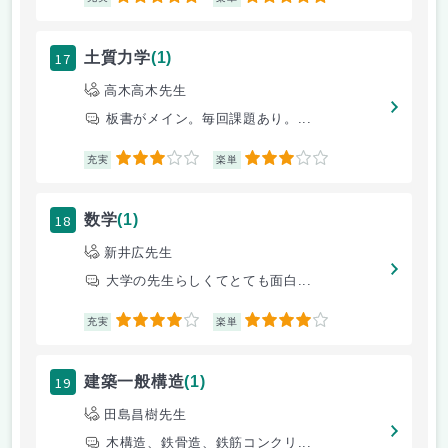
17
土質力学
(1)
高木高木先生
板書がメイン。毎回課題あり。...
3
3
充実
楽単
18
数学
(1)
新井広先生
大学の先生らしくてとても面白...
4
4
充実
楽単
19
建築一般構造
(1)
田島昌樹先生
木構造、鉄骨造、鉄筋コンクリ...