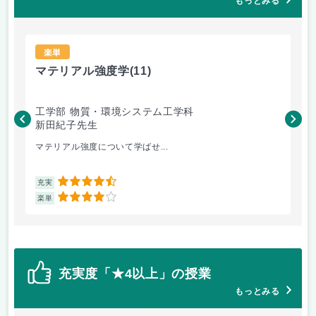
もっとみる
楽単
マテリアル強度学
(11)
マ
工学部 物質・環境システム工学科
工
新田紀子先生
新
マテリアル強度について学ばせ...
マ
4.5
充実
充
4
楽単
楽
充実度「★4以上」の授業
もっとみる