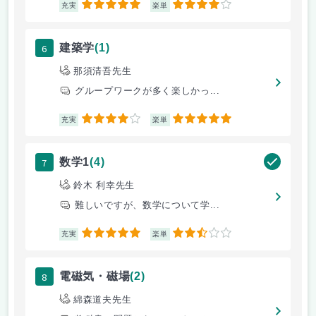
5
4
充実
楽単
6
建築学
(1)
那須清吾先生
グループワークが多く楽しかっ...
4
5
充実
楽単
7
数学1
(4)
鈴木 利幸先生
難しいですが、数学について学...
5
2.5
充実
楽単
8
電磁気・磁場
(2)
綿森道夫先生