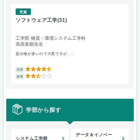
充実
ソフトウェア工学
(31)
基
工学部 物質・環境システム工学科
環
高田喜朗先生
西
提出物が多いので大変ですが、...
基
4.5
充実
充
2.5
楽単
楽
学部から探す
データ＆イノベー
システム工学群