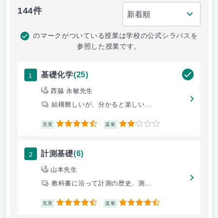
144件
のマークがついている授業は学校の公式シラバスを
参照した授業です。
1
基礎化学
(25)
西脇 永敏先生
結構難しいが、分かると楽しい...
4.5
2
充実
楽単
2
計測基礎
(6)
山本先生
教科書に沿って計測の歴史、測...
4.5
4.5
充実
楽単