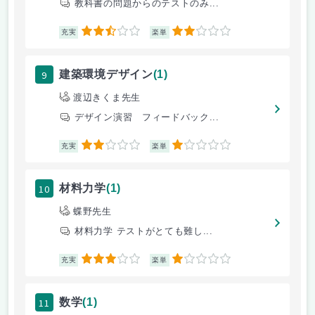
教科書の問題からのテストのみ...
2.5
2
充実
楽単
9
建築環境デザイン
(1)
渡辺きくま先生
デザイン演習 フィードバック...
2
1
充実
楽単
10
材料力学
(1)
蝶野先生
材料力学 テストがとても難し...
3
1
充実
楽単
11
数学
(1)