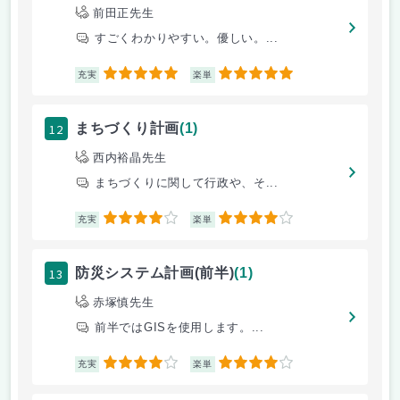
前田正先生
すごくわかりやすい。優しい。...
5
5
充実
楽単
12
まちづくり計画
(1)
西内裕晶先生
まちづくりに関して行政や、そ...
4
4
充実
楽単
13
防災システム計画(前半)
(1)
赤塚慎先生
前半ではGISを使用します。...
4
4
充実
楽単