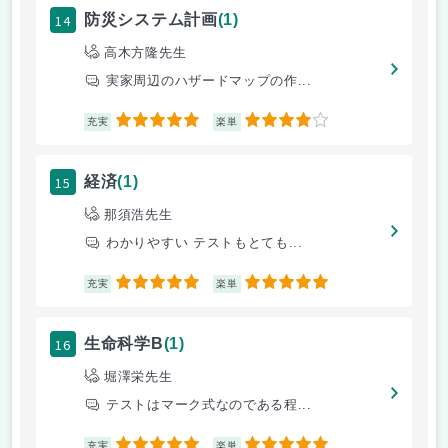
14
防災システム計画
(1)
高木方隆先生
実家周辺のハザードマップの作...
5
4
充実
楽単
15
経済
(1)
那須浩先生
わかりやすい テストもとても...
5
5
充実
楽単
16
生命科学B
(1)
堀澤栄先生
テストはマーク式なのである程...
5
5
充実
楽単