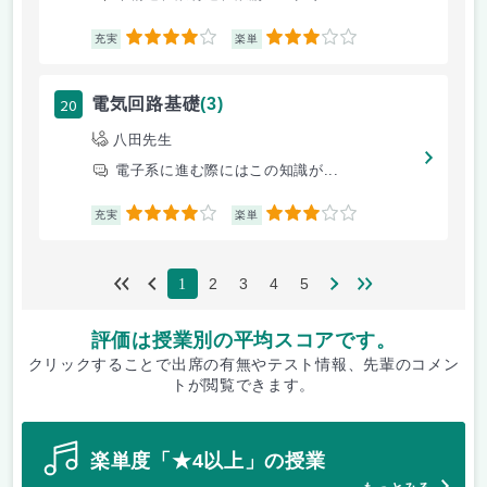
4
3
充実
楽単
20
電気回路基礎
(3)
八田先生
電子系に進む際にはこの知識が...
4
3
充実
楽単
2
3
4
5
1
評価は授業別の平均スコアです。
クリックすることで出席の有無やテスト情報、先輩のコメン
トが閲覧できます。
楽単度「★4以上」の授業