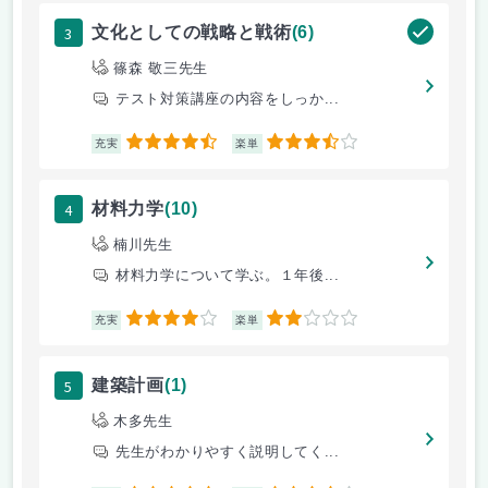
3
文化としての戦略と戦術
(6)
篠森 敬三先生
テスト対策講座の内容をしっか...
4.5
3.5
充実
楽単
4
材料力学
(10)
楠川先生
材料力学について学ぶ。１年後...
4
2
充実
楽単
5
建築計画
(1)
木多先生
先生がわかりやすく説明してく...