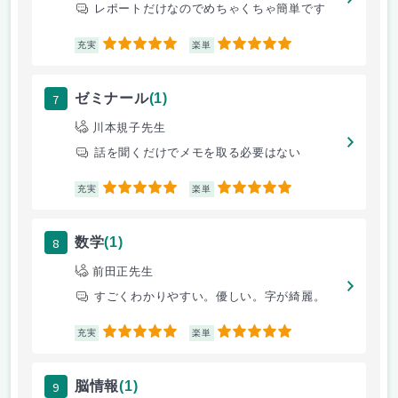
レポートだけなのでめちゃくちゃ簡単です
5
5
充実
楽単
7
ゼミナール
(1)
川本規子先生
話を聞くだけでメモを取る必要はない
5
5
充実
楽単
8
数学
(1)
前田正先生
すごくわかりやすい。優しい。字が綺麗。
5
5
充実
楽単
9
脳情報
(1)