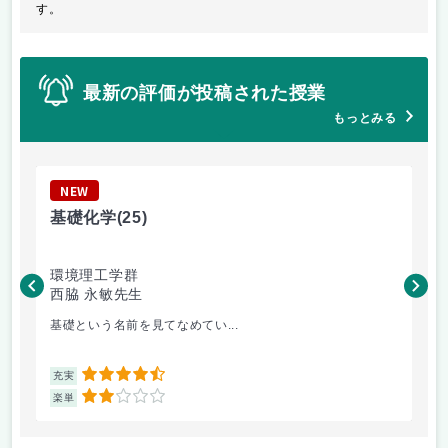
す。
最新の評価が投稿された授業
もっとみる
NEW
N
基礎化学
(25)
基
環境理工学群
工
西脇 永敏先生
井
基礎という名前を見てなめてい...
数
4.5
充実
充
2
楽単
楽