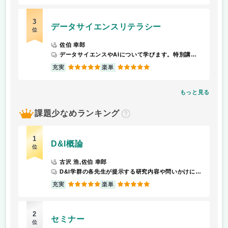
3
データサイエンスリテラシー
位
佐伯 幸郎
データサイエンスやAIについて学びます。特別講師を招いた講演もあり、内容はとても充実しています。
5
5
充実
楽単
もっと見る
課題少なめランキング
？
1
D&I概論
位
古沢 浩,佐伯 幸郎
D&I学群の各先生が提示する研究内容や問いかけに対して、自分たちで調べて発表する。幅広い分野(IT、社会、科学技術などについて自分たちの意見や考え、解決策などをパワポにまとめて発表する。グループワークが中心である。
5
5
充実
楽単
2
セミナー
位