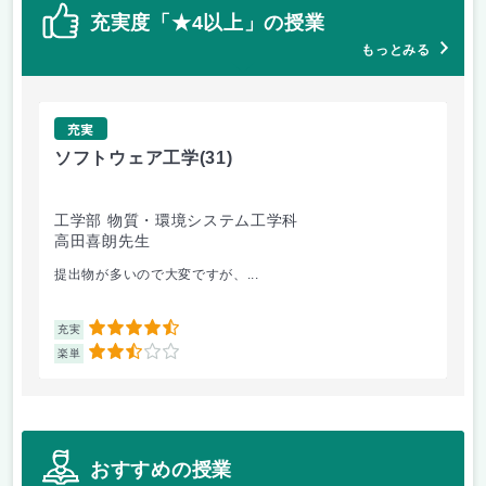
充実度「★4以上」の授業
もっとみる
充実
ソフトウェア工学
(31)
基
工学部 物質・環境システム工学科
環
高田喜朗先生
西
提出物が多いので大変ですが、...
基
4.5
充実
充
2.5
楽単
楽
おすすめの授業