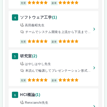
5
5
充実
楽単
4
ソフトウェア工学
(1)
高田義昭先生
チームでシステム開発を上流から下流まで自分たちで行う。
5
5
充実
楽単
5
研究室
(2)
はやしはやし先生
本読んで輪講してプレゼンテーション形式で発表。
5
5
充実
楽単
6
HCI概論
(1)
Renxianshi先生