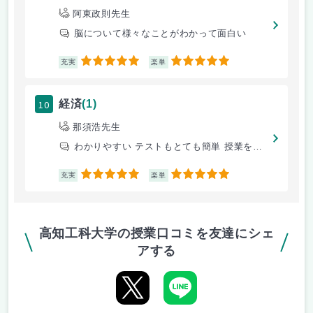
阿東政則先生
脳について様々なことがわかって面白い
5
5
充実
楽単
10
経済
(1)
那須浩先生
わかりやすい テストもとても簡単 授業を聞いていればできる
5
5
充実
楽単
高知工科大学の授業口コミを友達にシェ
アする