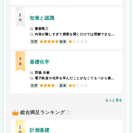
2
知覚と認識
位
篠森敬三
内容が難しすぎて授業を聞くだけでは理解できない。ネットで調べようとしてもマイナーな情報すぎてまともにヒットしないor英語or結局理解できない。単位は取れるが高い成績を出すのは難しい。
5
1
充実
楽単
3
基礎化学
位
西脇 永敏
電子軌道や化学を学んだことがなくても一から教えてくれ、知識は多少身につくと思う。
4
1.5
充実
楽単
もっと見る
総合満足ランキング
？
1
計測基礎
位