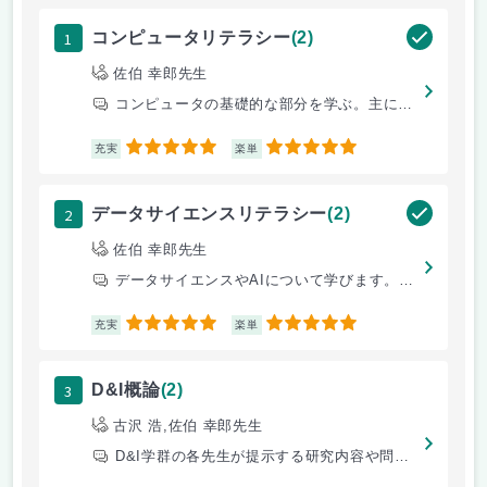
1
コンピュータリテラシー
(2)
佐伯 幸郎先生
コンピュータの基礎的な部分を学ぶ。主にパソコン使うので、毎回持ってくる
5
5
充実
楽単
2
データサイエンスリテラシー
(2)
佐伯 幸郎先生
データサイエンスやAIについて学びます。特別講師を招いた講演もあり、内
5
5
充実
楽単
3
D&I概論
(2)
古沢 浩,佐伯 幸郎先生
D&I学群の各先生が提示する研究内容や問いかけに対して、自分たちで調べ