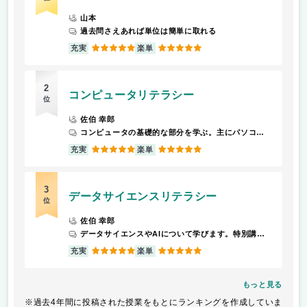
山本
過去問さえあれば単位は簡単に取れる
5
5
充実
楽単
2
コンピュータリテラシー
位
佐伯 幸郎
コンピュータの基礎的な部分を学ぶ。主にパソコン使うので、毎回持ってくる。メールの書き方やマナー、パソコンを使っていく上での注意点などを学ぶ。
5
5
充実
楽単
3
データサイエンスリテラシー
位
佐伯 幸郎
データサイエンスやAIについて学びます。特別講師を招いた講演もあり、内容はとても充実しています。
5
5
充実
楽単
もっと見る
※過去4年間に投稿された授業をもとにランキングを作成していま