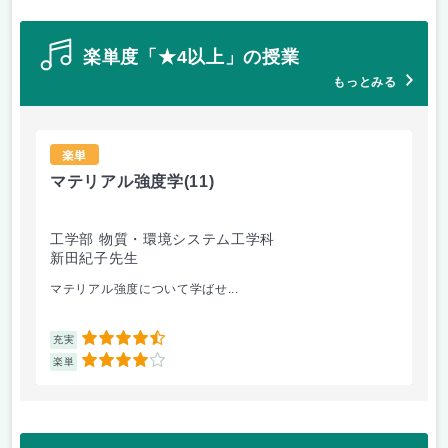
楽単度「★4以上」の授業
もっとみる
楽単
マテリアル強度学
(11)
マ
工学部 物質・環境システム工学科
工
新田紀子先生
新
マテリアル強度について学ばせ...
マ
4.5
充実
充
4
楽単
楽