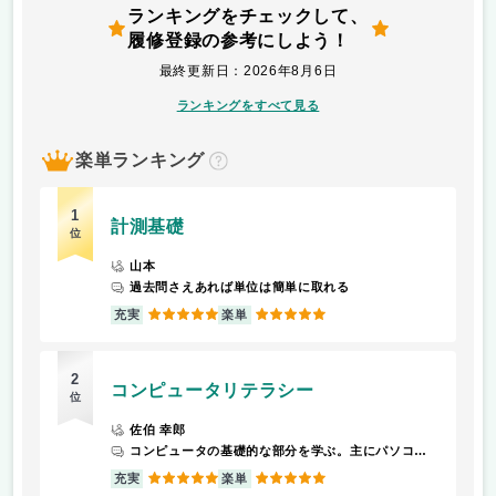
ランキングをチェックして、
履修登録の参考にしよう！
最終更新日：2026年8月6日
ランキングをすべて見る
楽単ランキング
？
1
計測基礎
位
山本
過去問さえあれば単位は簡単に取れる
5
5
充実
楽単
2
コンピュータリテラシー
位
佐伯 幸郎
コンピュータの基礎的な部分を学ぶ。主にパソコン使うので、毎回持ってくる。メールの書き方やマナー、パソコンを使っていく上での注意点などを学ぶ。
5
5
充実
楽単