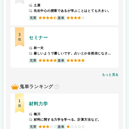
土屋
先生中心の授業であるが学ぶことはとても大きい。
4.5
4
充実
楽単
3
セミナー
位
林一夫
厳しいようで優しいです。占いとか全然信じなさそうですが、生徒のこと占い師並みにカテゴライズしてきます。 天然で面白い人です。変わってます。
5
5
充実
楽単
もっと見る
鬼単ランキング
？
1
材料力学
位
楠川
材料に関する力学を学べる。計算方法など。
3
1
充実
楽単