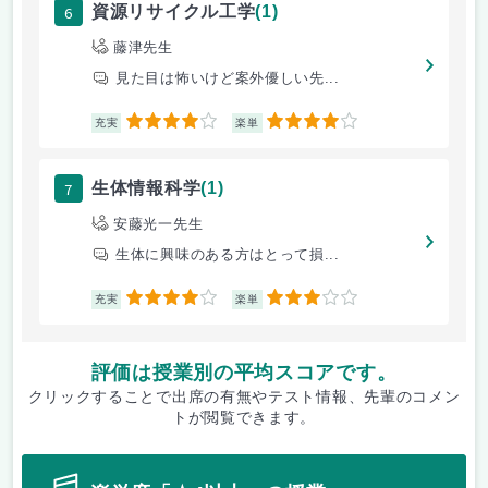
6
資源リサイクル工学
(1)
藤津先生
見た目は怖いけど案外優しい先...
4
4
充実
楽単
7
生体情報科学
(1)
安藤光一先生
生体に興味のある方はとって損...
4
3
充実
楽単
評価は授業別の平均スコアです。
クリックすることで出席の有無やテスト情報、先輩のコメン
トが閲覧できます。