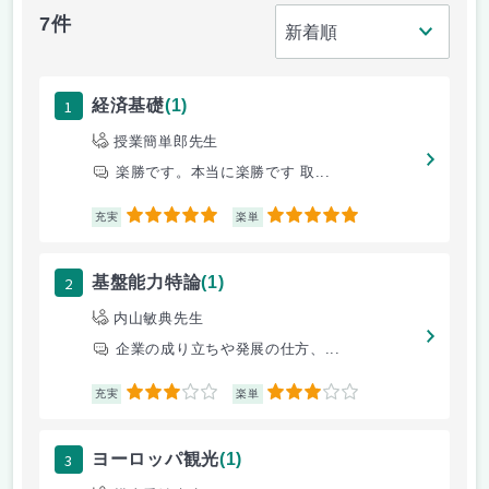
7件
1
経済基礎
(1)
授業簡単郎先生
楽勝です。本当に楽勝です 取...
5
5
充実
楽単
2
基盤能力特論
(1)
内山敏典先生
企業の成り立ちや発展の仕方、...
3
3
充実
楽単
3
ヨーロッパ観光
(1)