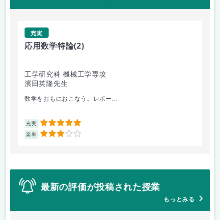
充実
応用数学特論
(2)
経
工学研究科 機械工学専攻
経
濱田英隆先生
郭
数学をおもにおこなう。レポー...
経営
5
充実
充
3
楽単
楽
最新の評価が投稿された授業
もっとみる