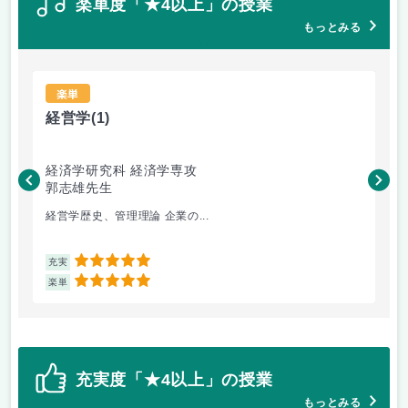
楽単度「★4以上」の授業
もっとみる
楽単
経営学
(1)
経
経済学研究科 経済学専攻
経
郭志雄先生
授
経営学歴史、管理理論 企業の...
楽勝
5
充実
充
5
楽単
楽
充実度「★4以上」の授業
もっとみる