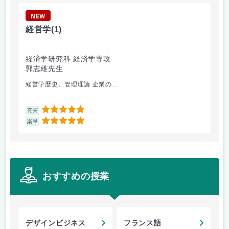
NEW
N
経営学
(1)
経
経済学研究科 経済学専攻
経
郭志雄先生
授
経営学歴史、管理理論 企業の...
楽勝
5
充実
充
5
楽単
楽
おすすめの授業
デザインビジネス
フランス語