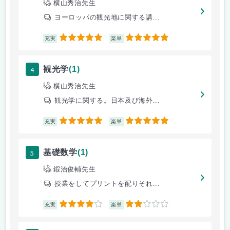
横山秀治先生
ヨーロッパの観光地に関する講...
5
5
充実
楽単
4
観光学
(1)
横山秀治先生
観光学に関する。日本及び海外...
5
5
充実
楽単
5
基礎数学
(1)
鍜治俊輔先生
授業をしてプリントを配りそれ...
4
2
充実
楽単