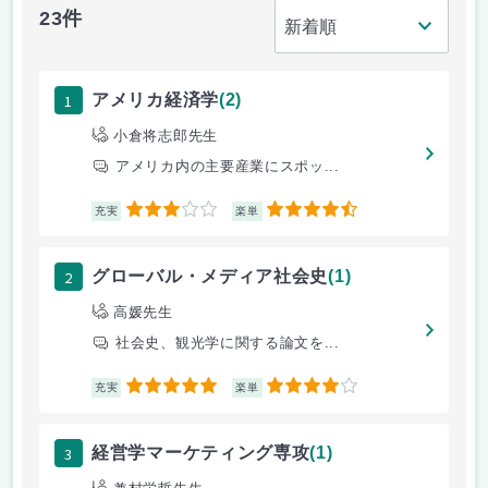
23件
1
アメリカ経済学
(2)
小倉将志郎先生
アメリカ内の主要産業にスポッ...
3
4.5
充実
楽単
2
グローバル・メディア社会史
(1)
高媛先生
社会史、観光学に関する論文を...
5
4
充実
楽単
3
経営学マーケティング専攻
(1)