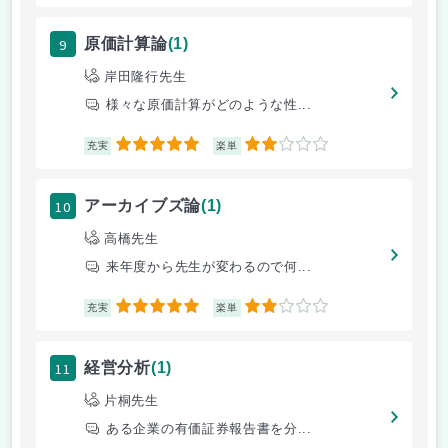
9
原価計算論
(1)
岸田隆行先生
様々な原価計算がどのような性...
5
2
充実
楽単
10
アーカイブズ論
(1)
高橋先生
来年度から先生が変わるので何...
5
2
充実
楽単
11
経営分析
(1)
片桐先生
ある企業の有価証券報告書を分...