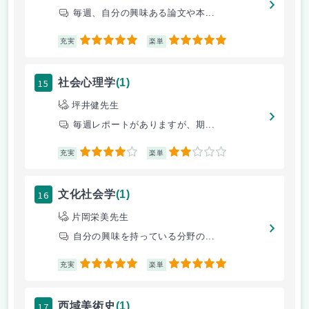
毎週、自分の興味ある論文や本...
5
5
充実
楽単
15
社会心理学
(1)
坪井健先生
毎週レポートがありますが、期...
4
2
充実
楽単
16
文化社会学
(1)
片岡栄美先生
自分の興味を持っている分野の...
5
5
充実
楽単
17
西域美術史
(1)