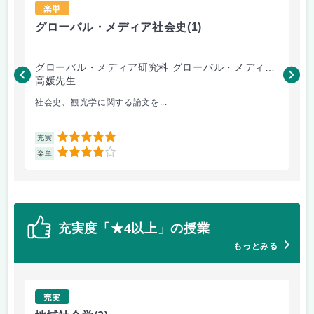
楽単
グローバル・メディア社会史
(1)
家
グローバル・メディア研究科 グローバル・メディア
人
専攻
高媛先生
松
社会史、観光学に関する論文を...
家
5
充実
充
4
楽単
楽
充実度「★4以上」の授業
もっとみる
充実