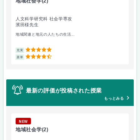
地域社会学
(2)
グ
人文科学研究科 社会学専攻
グ
濱田様先生
専
高
地域関連と地元の人たちの生活...
社
5
充実
充
4.5
楽単
楽
最新の評価が投稿された授業
もっとみる
NEW
N
地域社会学
(2)
ア