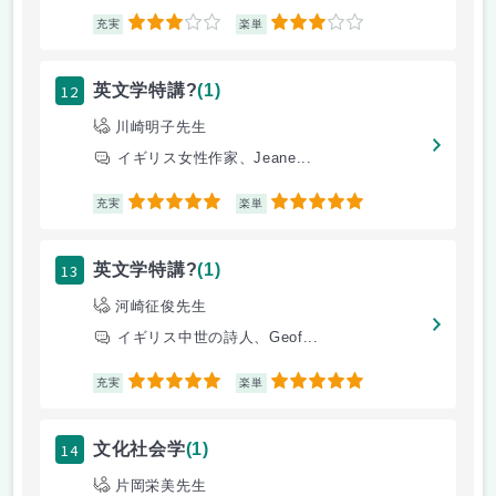
3
3
充実
楽単
12
英文学特講?
(1)
川崎明子先生
イギリス女性作家、Jeane...
5
5
充実
楽単
13
英文学特講?
(1)
河崎征俊先生
イギリス中世の詩人、Geof...
5
5
充実
楽単
14
文化社会学
(1)
片岡栄美先生