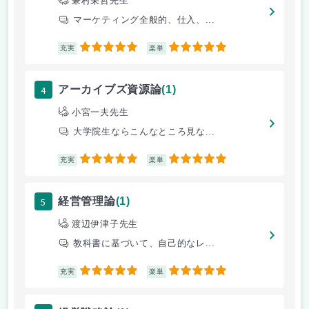
兼村栄哲先生
マーケティング全般的、仕入、...
5
5
充実
楽単
4
アーカイブズ資源論
(1)
小宮一夫先生
大学院生ならこんなところ見な...
5
5
充実
楽単
5
経営管理論
(1)
渡辺伊津子先生
教科書に基づいて、自己的なレ...
5
5
充実
楽単