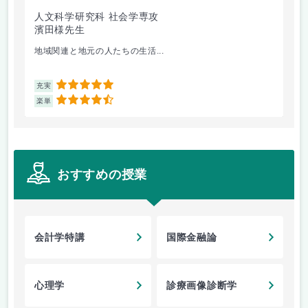
人文科学研究科 社会学専攻
人
濱田様先生
小
地域関連と地元の人たちの生活...
ア
5
充実
充
4.5
楽単
楽
おすすめの授業
会計学特講
国際金融論
心理学
診療画像診断学