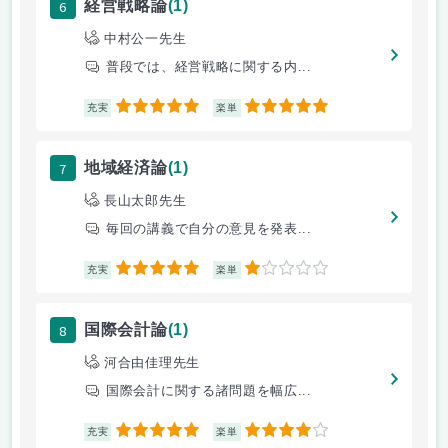
6
経営戦略論
(1)
中村公一先生
普段では、経営戦略に関する内...
5
5
充実
楽単
7
地域経済論
(1)
長山太郎先生
毎回の講義で自分の意見を発表...
5
1
充実
楽単
8
国際会計論
(1)
河合由佳理先生
国際会計に関する諸問題を幅広...
5
4
充実
楽単