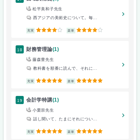
松平美和子先生
西アジアの美術史について。毎...
4
4
充実
楽単
18
財務管理論
(1)
藤森豊先生
教科書を順番に読んで、それに...
5
5
充実
楽単
19
会計学特講
(1)
小栗崇先生
話し聞いて、たまにそれについ...
5
5
充実
楽単