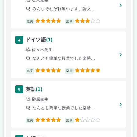
塩入先生
みんなそれぞれ違います、論文...
5
3
充実
楽単
4
ドイツ語
(1)
佐々木先生
なんとも簡単な授業でした楽勝...
5
5
充実
楽単
5
英語
(1)
榊原先生
なんとも簡単な授業でした楽勝...
5
1
充実
楽単