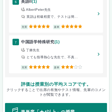
6
英語II
(1)
AlbertPeter先生
英語は初級程度で、テストは簡...
5
5
充実
楽単
7
中国語学特殊研究
(1)
丁鋒先生
とても指導熱心な先生で、不真...
5
3
充実
楽単
評価は授業別の平均スコアです。
クリックすることで出席の有無やテスト情報、先輩のコメン
トが閲覧できます。
楽単度「★4以上」の授業