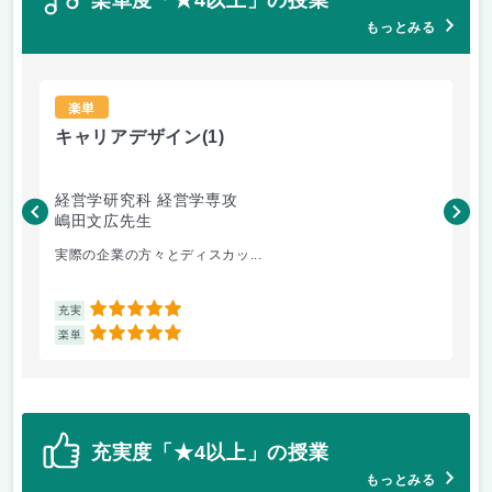
もっとみる
楽単
キャリアデザイン
(1)
ド
経営学研究科 経営学専攻
社
嶋田文広先生
佐
実際の企業の方々とディスカッ...
な
5
充実
充
5
楽単
楽
充実度「★4以上」の授業
もっとみる