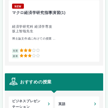
NEW
N
マクロ経済学研究指導演習
(1)
中
経済学研究科 経済学専攻
国
坂上智哉先生
小
博士論文作成に向けての授業 ...
中
3
充実
充
3
楽単
楽
おすすめの授業
ビジネスプレゼン
英語
テーション