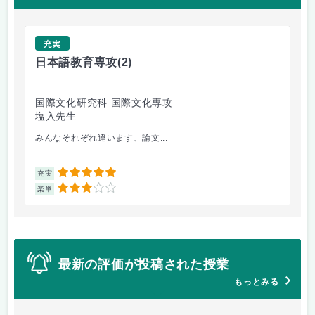
充実
日本語教育専攻
(2)
租
国際文化研究科 国際文化専攻
会
塩入先生
末
みんなそれぞれ違います、論文...
租
5
充実
充
3
楽単
楽
最新の評価が投稿された授業
もっとみる