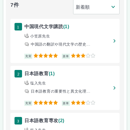
7件
1
中国現代文学講読
(1)
小笠原先生
中国語の翻訳や現代文学の歴史...
5
3
充実
楽単
2
日本語教育
(1)
塩入先生
日本語教育の重要性と異文化理...
5
3
充実
楽単
3
日本語教育専攻
(2)