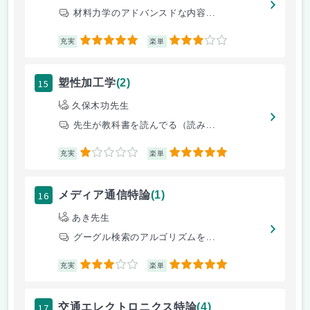
材料力学のアドバンスドな内容...
5
3
充実
楽単
15
塑性加工学
(2)
久保木功先生
先生が教科書を読んでる（読み...
1
5
充実
楽単
16
メディア通信特論
(1)
あき先生
グーグル検索のアルゴリズムを...
3
5
充実
楽単
17
交通エレクトロニクス特論
(4)