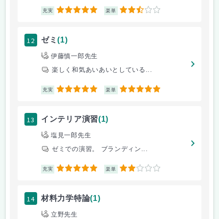
5
2.5
充実
楽単
12
ゼミ
(1)
伊藤慎一郎先生
楽しく和気あいあいとしている...
5
5
充実
楽単
13
インテリア演習
(1)
塩見一郎先生
ゼミでの演習。 ブランディン...
5
2
充実
楽単
14
材料力学特論
(1)
立野先生