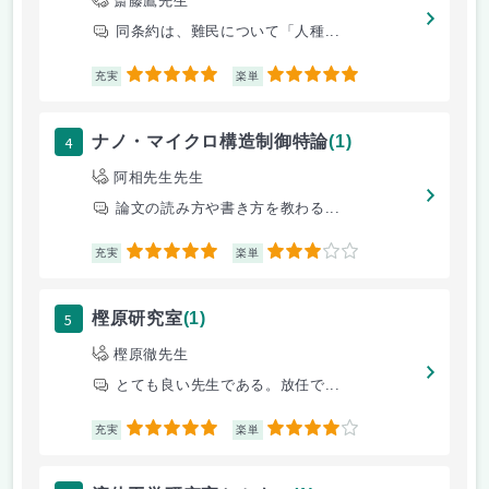
斎藤鷹先生
同条約は、難民について「人種...
5
5
充実
楽単
4
ナノ・マイクロ構造制御特論
(1)
阿相先生先生
論文の読み方や書き方を教わる...
5
3
充実
楽単
5
樫原研究室
(1)
樫原徹先生
とても良い先生である。放任で...
5
4
充実
楽単