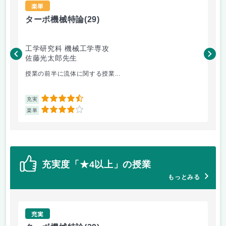
楽単
ターボ機械特論
(29)
バ
工学研究科 機械工学専攻
工
佐藤光太郎先生
橋
授業の前半に流体に関する授業...
毎
4.5
充実
充
4
楽単
楽
充実度「★4以上」の授業
もっとみる
充実