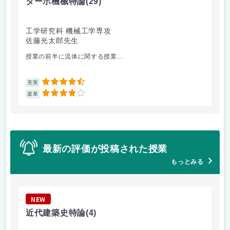
ターボ機械特論
(29)
バ
工学研究科 機械工学専攻
工
佐藤光太郎先生
橋
授業の前半に流体に関する授業...
毎
4.5
充実
充
4
楽単
楽
最新の評価が投稿された授業
もっとみる
NEW
N
近代建築史特論
(4)
応