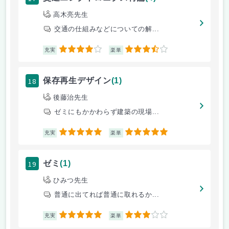
高木亮先生
交通の仕組みなどについての解...
4
3.5
充実
楽単
18
保存再生デザイン
(1)
後藤治先生
ゼミにもかかわらず建築の現場...
5
5
充実
楽単
19
ゼミ
(1)
ひみつ先生
普通に出てれば普通に取れるか...
5
3
充実
楽単