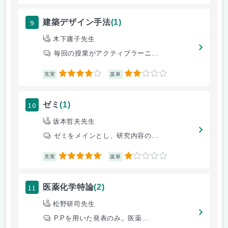
9
建築デザイン手法
(1)
木下庸子先生
毎回の授業がアクティブラーニ...
4
2
充実
楽単
10
ゼミ
(1)
坂本哲夫先生
ゼミをメインとし、研究内容の...
5
1
充実
楽単
11
医薬化学特論
(2)
松野研司先生
P.Pを用いた発表のみ。医薬...