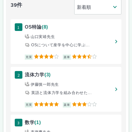
39件
1
OS特論
(8)
山口実靖先生
OSについて座学を中心に学ぶ...
4
3.5
充実
楽単
2
流体力学
(3)
伊藤慎一郎先生
英語と流体力学を組み合わせた...
5
3
充実
楽単
3
数学
(1)