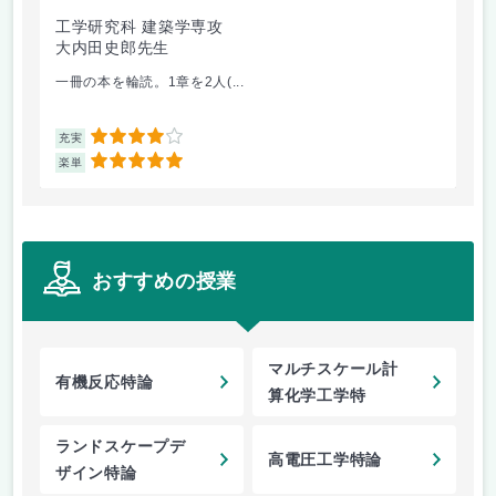
工学研究科 建築学専攻
工
大内田史郎先生
金
一冊の本を輪読。1章を2人(...
医
4
充実
充
5
楽単
楽
おすすめの授業
マルチスケール計
有機反応特論
算化学工学特
ランドスケープデ
高電圧工学特論
ザイン特論