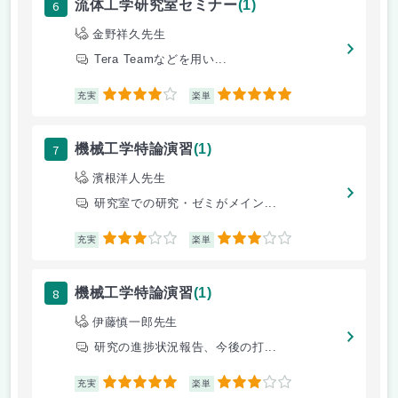
6
流体工学研究室セミナー
(1)
金野祥久先生
Tera Teamなどを用い...
4
5
充実
楽単
7
機械工学特論演習
(1)
濱根洋人先生
研究室での研究・ゼミがメイン...
3
3
充実
楽単
8
機械工学特論演習
(1)
伊藤慎一郎先生
研究の進捗状況報告、今後の打...
5
3
充実
楽単