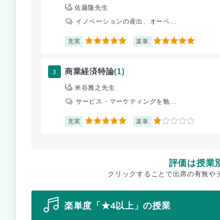
佐藤隆先生
イノベーションの産出、オーペ...
充実
楽単
5
5
3
商業経済特論
(1)
米谷雅之先生
サービス・マーケティングを勉...
充実
楽単
5
1
評価は授業
クリックすることで出席の有無や
楽単度「★4以上」の授業