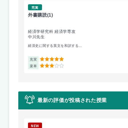
充実
外書購読
(1)
経済学研究科 経済学専攻
中川先生
経済史に関する英文を和訳する...
充実
5
楽単
3
最新の評価が投稿された授業
NEW