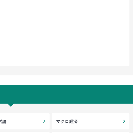
営論
マクロ経済