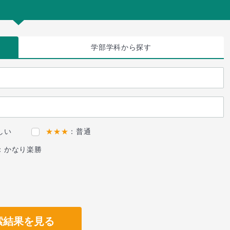
学部学科
から探す
しい
★★★
：普通
：かなり楽勝
索結果を見る