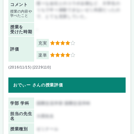
様々な会社とのコラボ企画など、大学生の
コメント
うちで中々体験できないゼミ内容だったの
授業の内容や
学べたこと
で、とても充実していた。
授業を
-
受けた時期
充実
4
評価
楽単
4
(2016/11/15) [2229110]
おでぃー さんの授業評価
学部 学科
国際交流学部 国際交流学科
担当の先生
大西先生
名
授業種別
ゼミナール