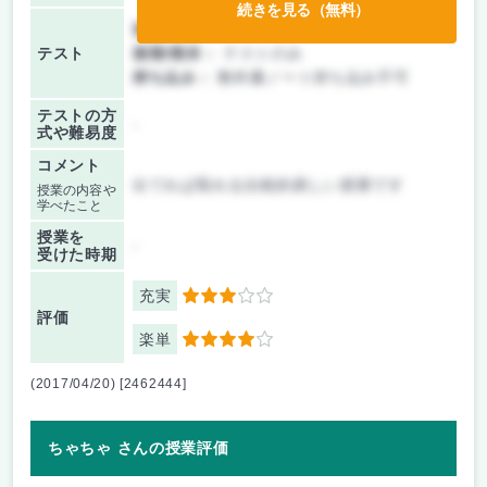
続きを見る（無料）
前期/中間：
テストのみ
テスト
後期/期末：
テストのみ
持ち込み：
教科書ノート持ち込み不可
テストの方
-
式や難易度
コメント
出てれば取れる比較的易しい授業です
授業の内容や
学べたこと
授業を
-
受けた時期
充実
3
評価
楽単
4
(2017/04/20) [2462444]
ちゃちゃ さんの授業評価