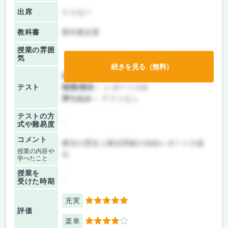
出席
とらない
教科書
教科書必要
授業の雰囲
気
続きを見る（無料）
前期/中間：
テスト・レポート両方なし
テスト
後期/期末：
レポートのみ
持ち込み：
テストなし
テストの方
-
式や難易度
コメント
横浜の歴史と横浜関連の自由レポートの提
授業の内容や
出
学べたこと
授業を
-
受けた時期
充実
5
評価
楽単
4