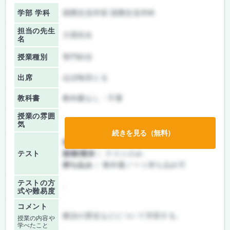
学部 学科
国際交流学部 国際交流学科
担当の先生
大西先生
名
授業種別
専門科目
出席
ほぼ毎回とる
教科書
教科書なし・不要
授業の雰囲
気
続きを見る（無料）
前期/中間：
テストのみ
テスト
後期/期末：
テストのみ
持ち込み：
教科書ノート持ち込み可
テストの方
-
式や難易度
コメント
横浜の歴史などについて学習する。
授業の内容や
学べたこと