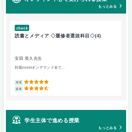
もっとみる
check
ch
読書とメディア ◇履修者選抜科目◇
(4)
コ
文
安田 英久先生
山
対面zoomオンデマンド全て...
個
5
充実
充
4.5
楽単
楽
学生主体で進める授業
もっとみる