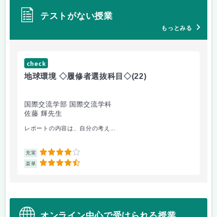
テストがない授業
もっとみる
check
ch
地球環境 ◇履修者選抜科目◇
(22)
資
国際交流学部 国際交流学科
国
佐藤 輝先生
佐
レポートの内容は、自分の考え...
人
4
充実
充
4.5
楽単
楽
オンライン中心で受けられる授業