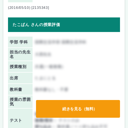
(2016/05/10) [2135343]
たこぱん さんの授業評価
学部 学科
国際交流学部 国際交流学科
担当の先生
大西先生
名
授業種別
共通(一般教養)
出席
たまにとる
教科書
教科書なし・不要
授業の雰囲
気
続きを見る（無料）
前期/中間：
テストのみ
テスト
後期/期末：
テストのみ
持ち込み：
教科書ノート持ち込み不可