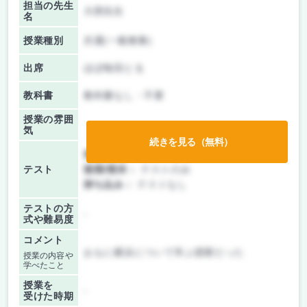
担当の先生
大西先生
名
授業種別
共通(一般教養)
出席
ほぼ毎回とる
教科書
教科書なし・不要
授業の雰囲
気
続きを見る（無料）
前期/中間：
レポートのみ
テスト
後期/期末：
テストのみ
持ち込み：
テストなし
テストの方
-
式や難易度
コメント
おもに横浜について学ぶ授業だった
授業の内容や
学べたこと
授業を
-
受けた時期