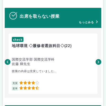
出席を取らない授業
もっとみる
check
ch
地球環境 ◇履修者選抜科目◇
(22)
資
国際交流学部 国際交流学科
国
佐藤 輝先生
佐
授業の内容は充実していました...
環
4
充実
充
4.5
楽単
楽