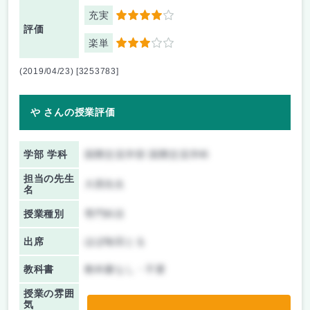
充実
4
評価
楽単
3
(2019/04/23) [3253783]
や さんの授業評価
学部 学科
国際交流学部 国際交流学科
担当の先生
大西先生
名
授業種別
専門科目
出席
ほぼ毎回とる
教科書
教科書なし・不要
授業の雰囲
気