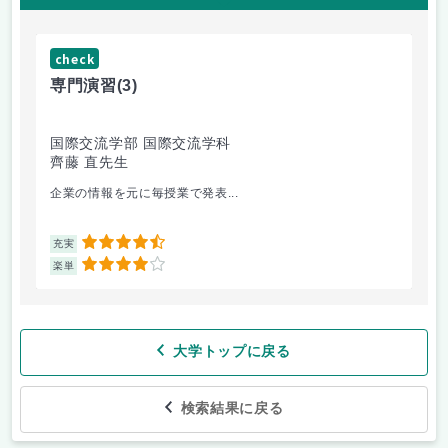
check
ch
専門演習
(3)
コ
国際交流学部 国際交流学科
文
齊藤 直先生
山
企業の情報を元に毎授業で発表...
個
4.5
充実
充
4
楽単
楽
大学トップに戻る
検索結果に戻る