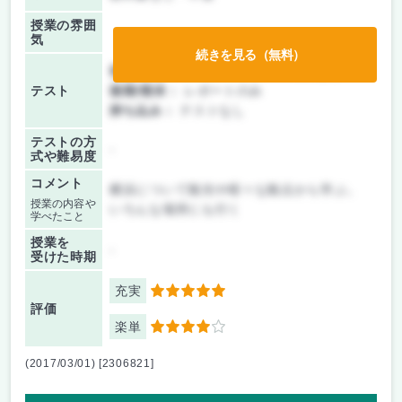
授業の雰囲
気
続きを見る（無料）
前期/中間：
テスト・レポート両方なし
テスト
後期/期末：
レポートのみ
持ち込み：
テストなし
テストの方
-
式や難易度
コメント
横浜について観光や様々な観点から学ぶ。
授業の内容や
いろんな場所にも行く
学べたこと
授業を
-
受けた時期
充実
5
評価
楽単
4
(2017/03/01) [2306821]