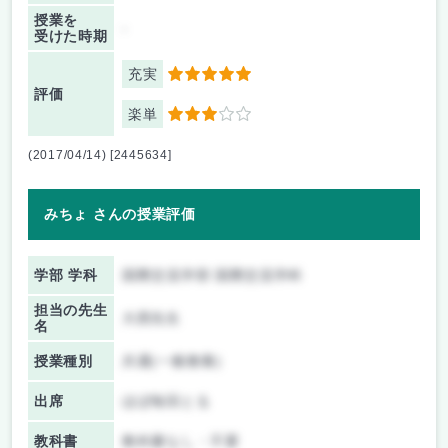
授業を
-
受けた時期
充実
5
評価
楽単
3
(2017/04/14) [2445634]
みちょ さんの授業評価
学部 学科
国際交流学部 国際交流学科
担当の先生
大西先生
名
授業種別
共通(一般教養)
出席
ほぼ毎回とる
教科書
教科書なし・不要