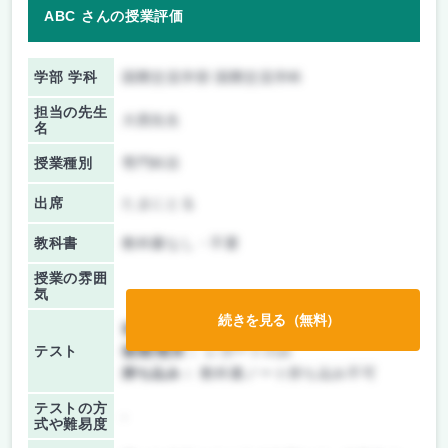
ABC さんの授業評価
学部 学科
国際交流学部 国際交流学科
担当の先生
大西先生
名
授業種別
専門科目
出席
たまにとる
教科書
教科書なし・不要
授業の雰囲
気
続きを見る（無料）
前期/中間：
レポートのみ
テスト
後期/期末：
レポートのみ
持ち込み：
教科書ノート持ち込み不可
テストの方
-
式や難易度