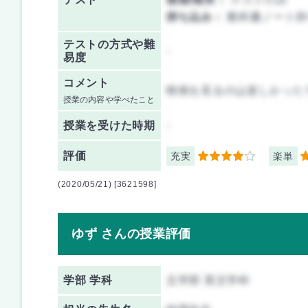
持ち込み：
教科書ノート持
テストの方式や難
-
易度
コメント
映画を見るのは楽しかった
授業の内容や学べたこと
授業を
受けた時期
-
評価
充実
楽単
4
3
(2020/05/21) [3621598]
ゆず さんの授業評価
学部 学科
文学部 英文学科