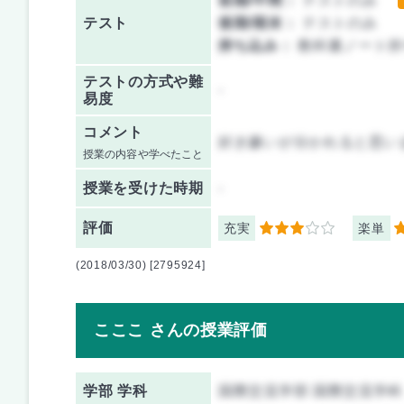
前期/中間：
テストのみ
テスト
後期/期末：
テストのみ
持ち込み：
教科書ノート持
テストの方式や難
-
易度
コメント
好き嫌いが分かれると思い
授業の内容や学べたこと
授業を
受けた時期
-
評価
充実
楽単
3
3
(2018/03/30) [2795924]
こここ さんの授業評価
学部 学科
国際交流学部 国際交流学科