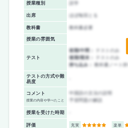
授業種別
語学
出席
ほぼ毎回とる
教科書
教科書必要
授業の雰囲気
前期/中間：
テストのみ
テスト
後期/期末：
テストのみ
持ち込み：
教科書ノート持
テストの方式や難
-
易度
中国語の文法の説明
コメント
予習問題の解説
授業の内容や学べたこと
授業を
受けた時期
-
評価
充実
楽単
5
5