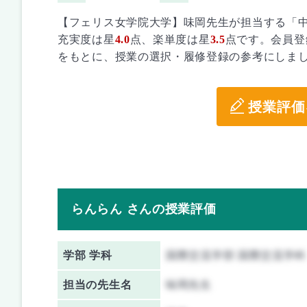
【フェリス女学院大学】味岡先生が担当する「
充実度は星
4.0
点、楽単度は星
3.5
点です。会員登
をもとに、授業の選択・履修登録の参考にしま
授業評価
らんらん さんの授業評価
学部 学科
国際交流学部 国際交流学科
担当の先生名
味岡先生