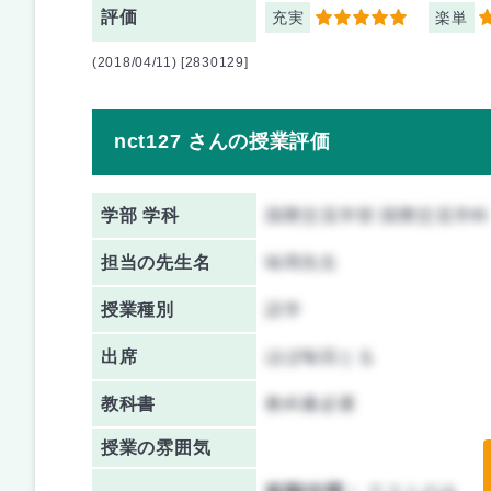
評価
充実
楽単
5
3
(2018/04/11) [2830129]
nct127 さんの授業評価
学部 学科
国際交流学部 国際交流学科
担当の先生名
味岡先生
授業種別
語学
出席
ほぼ毎回とる
教科書
教科書必要
授業の雰囲気