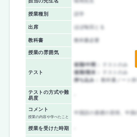
担当の先生名
味岡先生
授業種別
語学
出席
ほぼ毎回とる
教科書
教科書必要
授業の雰囲気
前期/中間：
テストのみ
テスト
後期/期末：
テストのみ
持ち込み：
教科書ノート持
テストの方式や難
-
易度
コメント
中国語の基礎の習得。中国
授業の内容や学べたこと
授業を
受けた時期
-