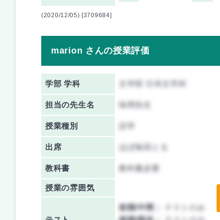
(2020/12/05) [3709684]
marion さんの授業評価
学部 学科
文学部 日本文学科
担当の先生名
味岡先生
授業種別
語学
出席
ほぼ毎回とる
教科書
教科書必要
授業の雰囲気
前期/中間：
テストのみ
テスト
後期/期末：
テストのみ