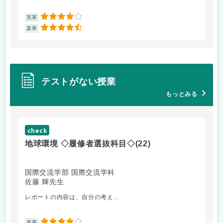
4
充実
充
4.5
楽単
楽
テストがない授業
もっとみる
check
ch
地球環境 ◇履修者選抜科目◇
(22)
資
国際交流学部 国際交流学科
国
佐藤 輝先生
佐
レポートの内容は、自分の考え...
人
充実
充