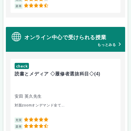
4
4.5
楽単
楽
オンライン中心で受けられる授業
もっとみる
check
ch
読書とメディア ◇履修者選抜科目◇
(4)
コ
文
安田 英久先生
山
対面zoomオンデマンド全て...
個
5
充実
充
4.5
楽単
楽