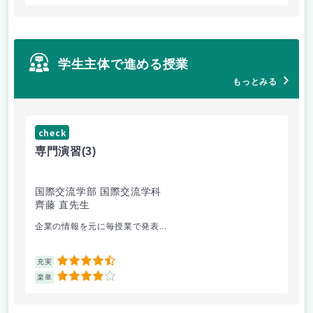
学生主体で進める授業
もっとみる
check
ch
専門演習
(3)
コ
国際交流学部 国際交流学科
文
齊藤 直先生
山
企業の情報を元に毎授業で発表...
個
4.5
充実
充
4
楽単
楽