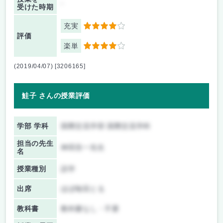
-
受けた時期
充実
4
評価
楽単
4
(2019/04/07) [3206165]
鮭子 さんの授業評価
学部 学科
国際交流学部 国際交流学科
担当の先生
神田浩一先生
名
授業種別
語学
出席
ほぼ毎回とる
教科書
教科書なし・不要