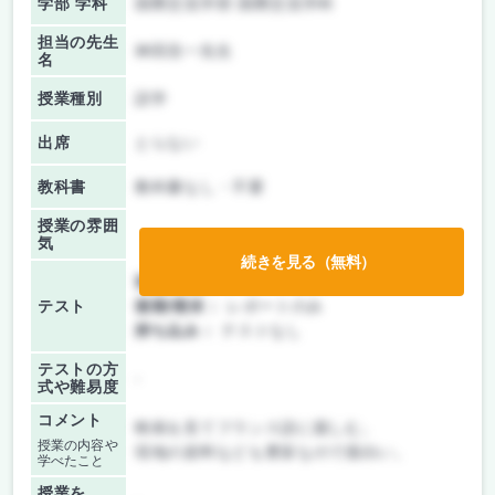
学部 学科
国際交流学部 国際交流学科
担当の先生
神田浩一先生
名
授業種別
語学
出席
とらない
教科書
教科書なし・不要
授業の雰囲
気
続きを見る（無料）
前期/中間：
レポートのみ
テスト
後期/期末：
レポートのみ
持ち込み：
テストなし
テストの方
-
式や難易度
コメント
映画を見てフランス語に親しむ。
授業の内容や
現地の資料なども豊富なので面白い。
学べたこと
授業を