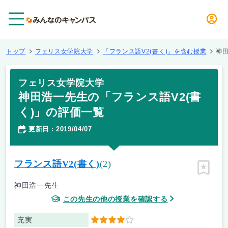
メニュー
トップ
フェリス女学院大学
「フランス語V2(書く)」を含む授業
神田
フェリス女学院大学
神田浩一先生の「フランス語V2(書
く)」の評価一覧
更新日
2019/04/07
：
フランス語V2(書く)
(2)
ピン留
神田浩一先生
この先生の他の授業を確認する
充実
4