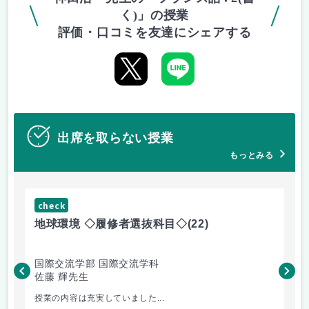
く)」の授業
評価・口コミを友達にシェアする
出席を取らない授業
もっとみる
check
ch
地球環境 ◇履修者選抜科目◇
(22)
資
国際交流学部 国際交流学科
国
佐藤 輝先生
佐
授業の内容は充実していました...
環