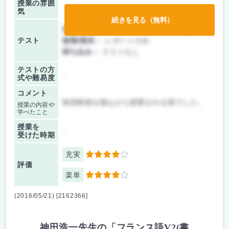
授業の雰囲
気
続きを見る（無料）
前期/中間：
テスト・レポート両方なし
テスト
後期/期末：
レポートのみ
持ち込み：
テストなし
テストの方
-
式や難易度
コメント
毎回映画を観ながら授業をやる形でした。
授業の内容や
学べたこと
授業を
-
受けた時期
充実
4
評価
楽単
4
(2016/05/21) [2162366]
神田浩一先生の「フランス語V2(書