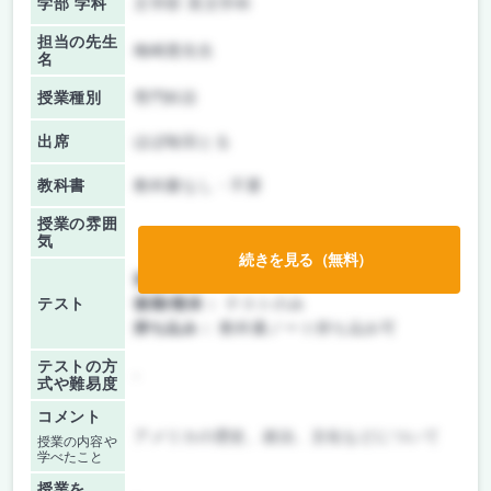
学部 学科
文学部 英文学科
担当の先生
梅崎透先生
名
授業種別
専門科目
出席
ほぼ毎回とる
教科書
教科書なし・不要
授業の雰囲
気
続きを見る（無料）
前期/中間：
テストのみ
テスト
後期/期末：
テストのみ
持ち込み：
教科書ノート持ち込み可
テストの方
-
式や難易度
コメント
アメリカの歴史、政治、文化などについて
授業の内容や
学べたこと
授業を