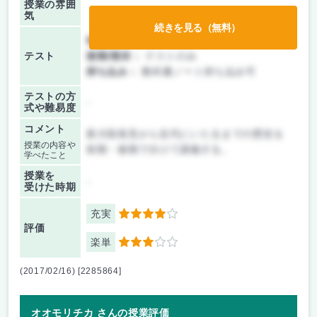
授業の雰囲
気
続きを見る（無料）
前期/中間：
テストのみ
テスト
後期/期末：
テストのみ
持ち込み：
教科書ノート持ち込み可
テストの方
-
式や難易度
コメント
新大陸発見から近代にいたるまでの歴史を
授業の内容や
前期・後期で分けて講義する。
学べたこと
授業を
-
受けた時期
充実
4
評価
楽単
3
(2017/02/16) [2285864]
オオモリチカ さんの授業評価