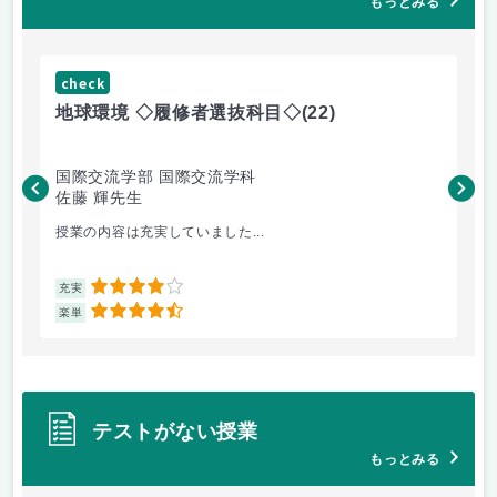
もっとみる
check
ch
地球環境 ◇履修者選抜科目◇
(22)
資
国際交流学部 国際交流学科
国
佐藤 輝先生
佐
授業の内容は充実していました...
環
4
充実
充
4.5
楽単
楽
テストがない授業
もっとみる