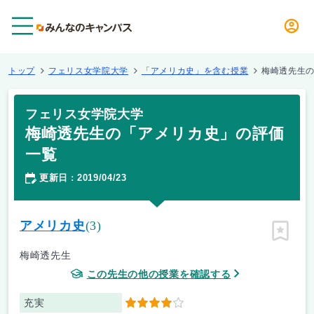
メニュー
トップ
フェリス女学院大学
「アメリカ史」を含む授業
梅崎透先生
フェリス女学院大学
梅崎透先生の「アメリカ史」の評価
一覧
更新日
2019/04/23
：
アメリカ史
(3)
ピン留
梅崎透先生
この先生の他の授業を確認する
充実
4