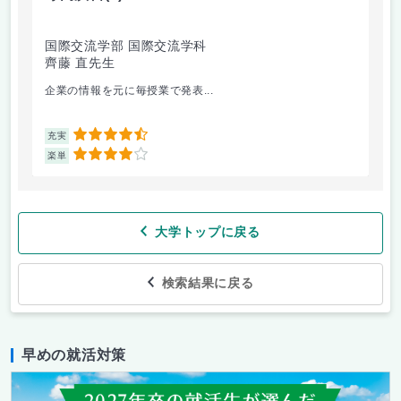
国際交流学部 国際交流学科
文
齊藤 直先生
山
企業の情報を元に毎授業で発表...
個
4.5
充実
充
4
楽単
楽
大学トップに戻る
検索結果に戻る
早めの就活対策