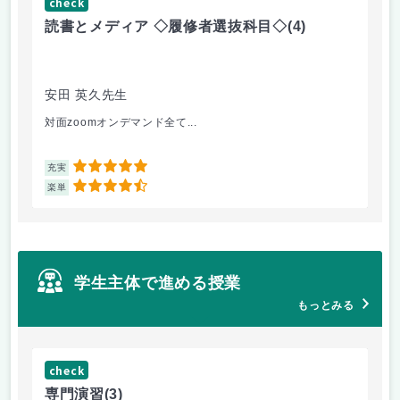
check
ch
読書とメディア ◇履修者選抜科目◇
(4)
コ
文
安田 英久先生
山
対面zoomオンデマンド全て...
個
5
充実
充
4.5
楽単
楽
学生主体で進める授業
もっとみる
check
ch
専門演習
(3)
コ