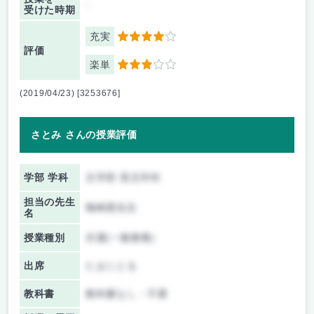
-
受けた時期
充実
4
評価
楽単
3
(2019/04/23) [3253676]
さとみ さんの授業評価
学部 学科
文学部 英文学科
担当の先生
梅崎透先生
名
授業種別
共通(一般教養)
出席
たまにとる
教科書
教科書なし・不要