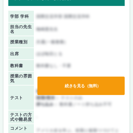
学部 学科
国際交流学部 国際交流学科
担当の先生
梅崎透先生
名
授業種別
共通(一般教養)
出席
ほぼ毎回とる
教科書
教科書なし・不要
授業の雰囲
気
続きを見る（無料）
前期/中間：
テストのみ
テスト
後期/期末：
テストのみ
持ち込み：
教科書ノート持ち込み不可
テストの方
-
式や難易度
コメント
アメリカ史を学ぶ。前期と後期つづけてと