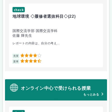
check
ch
地球環境 ◇履修者選抜科目◇
(22)
資
国際交流学部 国際交流学科
国
佐藤 輝先生
佐
レポートの内容は、自分の考え...
人
4
充実
充
4.5
楽単
楽
オンライン中心で受けられる授業
もっとみる