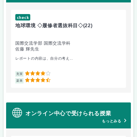
check
ch
地球環境 ◇履修者選抜科目◇
(22)
資
国際交流学部 国際交流学科
国
佐藤 輝先生
佐
レポートの内容は、自分の考え...
人
4
充実
充
4.5
楽単
楽
オンライン中心で受けられる授業
もっとみる