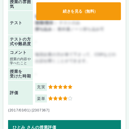
授業の雰囲
気
続きを見る（無料）
前期/中間：
テストのみ
テスト
後期/期末：
テストのみ
持ち込み：
教科書ノート持ち込み可
テストの方
-
式や難易度
コメント
毎回企業の方が来て下さって、CSRなどの
授業の内容や
お話を聞くことができます。
学べたこと
授業を
-
受けた時期
充実
5
評価
楽単
4
(2017/03/01) [2307367]
ひとみ さんの授業評価