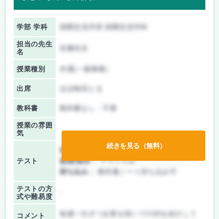
学部 学科
国際交流学部 国際交流学科
担当の先生
佐藤先生
名
授業種別
共通(一般教養)
出席
ほぼ毎回とる
教科書
教科書なし・不要
授業の雰囲
気
続きを見る（無料）
前期/中間：
授業無し
テスト
後期/期末：
テストのみ
持ち込み：
教科書ノート持ち込み可
テストの方
-
式や難易度
毎週一社ずつ企業を招いてCSRを紹介して
コメント