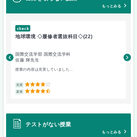
もっとみる
check
ch
地球環境 ◇履修者選抜科目◇
(22)
資
国際交流学部 国際交流学科
国
佐藤 輝先生
佐
授業の内容は充実していました...
環
4
充実
充
4.5
楽単
楽
テストがない授業
もっとみる