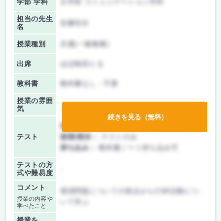
学部 学科
文学部 コミュニケーション学科
担当の先生
佐藤先生
名
授業種別
共通(一般教養)
出席
ほぼ毎回とる
教科書
教科書なし・不要
授業の雰囲
気
続きを見る（無料）
前期/中間：
テスト・レポート両方なし
テスト
後期/期末：
テストのみ
持ち込み：
教科書ノート持ち込み可
テストの方
-
式や難易度
コメント
環境問題についての視点からCSR活動につ
授業の内容や
いて学ぶ
学べたこと
授業を