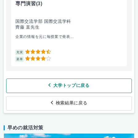
専門演習
(3)
コ
国際交流学部 国際交流学科
文
齊藤 直先生
山
企業の情報を元に毎授業で発表...
個
4.5
充実
充
4
楽単
楽
大学トップに戻る
検索結果に戻る
早めの就活対策