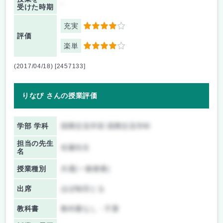
-
受けた時期
充実
4
評価
楽単
4
(2017/04/18) [2457133]
りなぴ さんの授業評価
学部 学科
国際交流学部 国際交流学科
担当の先生
佐藤先生
名
授業種別
共通(一般教養)
出席
ほぼ毎回とる
教科書
教科書なし・不要