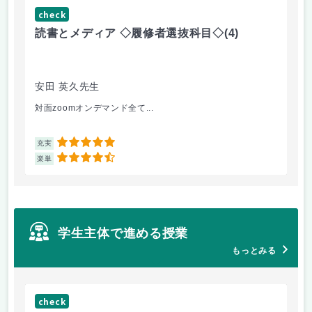
check
ch
読書とメディア ◇履修者選抜科目◇
(4)
コ
文
安田 英久先生
山
対面zoomオンデマンド全て...
個
5
充実
充
4.5
楽単
楽
学生主体で進める授業
もっとみる
check
ch