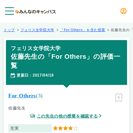
メニュー
トップ
フェリス女学院大学
「For Others」を含む授業
佐藤先生の「F
フェリス女学院大学
佐藤先生の「For Others」の評価一
覧
更新日
2017/04/18
：
For Others
(3)
ピン留
佐藤先生
この先生の他の授業を確認する
充実
4