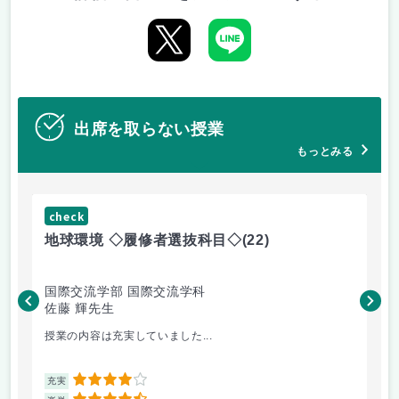
出席を取らない授業
もっとみる
check
ch
地球環境 ◇履修者選抜科目◇
(22)
資
国際交流学部 国際交流学科
国
佐藤 輝先生
佐
授業の内容は充実していました...
環
4
充実
充