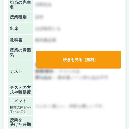
担当の先生
河野先生
名
授業種別
語学
出席
ほぼ毎回とる
教科書
教科書必要
授業の雰囲
気
続きを見る（無料）
前期/中間：
テストのみ
テスト
後期/期末：
テストのみ
持ち込み：
教科書ノート持ち込み不可
テストの方
-
式や難易度
コメント
とにかく厳しい。内容も難しいです。
授業の内容や
学べたこと
授業を
-
受けた時期