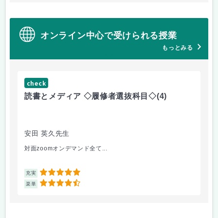
オンライン中心で受けられる授業
もっとみる
check
ch
読書とメディア ◇履修者選抜科目◇
(4)
コ
文
安田 英久先生
山
対面zoomオンデマンド全て...
個
5
充実
充
4.5
楽単
楽