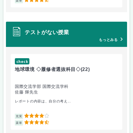
4.5
楽単
楽
テストがない授業
もっとみる
check
ch
地球環境 ◇履修者選抜科目◇
(22)
資
国際交流学部 国際交流学科
国
佐藤 輝先生
佐
レポートの内容は、自分の考え...
人
4
充実
充
4.5
楽単
楽