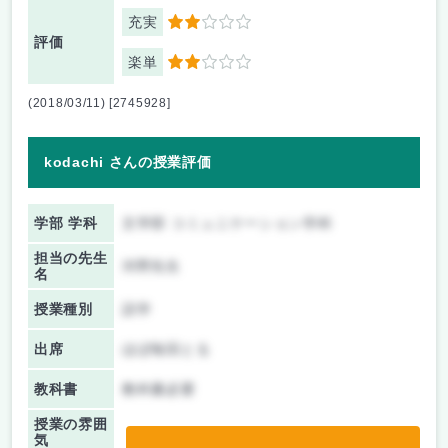
充実
2
評価
楽単
2
(2018/03/11) [2745928]
kodachi さんの授業評価
学部 学科
文学部 コミュニケーション学科
担当の先生
河野先生
名
授業種別
語学
出席
ほぼ毎回とる
教科書
教科書必要
授業の雰囲
気