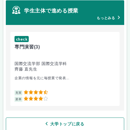
学生主体で進める授業
もっとみる
check
ch
専門演習
(3)
コ
国際交流学部 国際交流学科
文
齊藤 直先生
山
企業の情報を元に毎授業で発表...
個
4.5
充実
充
4
楽単
楽
大学トップに戻る