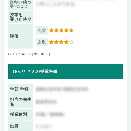
授業の内容や
ら学ぶことができる。
学べたこと
授業を
-
受けた時期
充実
5
評価
楽単
4
(2018/04/11) [2833612]
ゆんり さんの授業評価
学部 学科
国際交流学部 国際交流学科
担当の先生
森眞理先生
名
授業種別
共通(一般教養)
出席
とらない