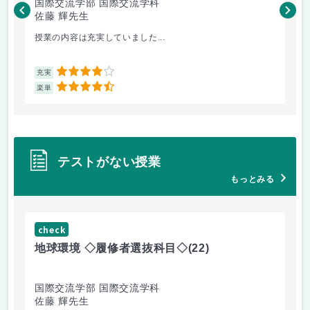
国際交流学部 国際交流学科
国
佐藤 輝先生
佐
授業の内容は充実していました...
環
4
充実
充
4.5
楽単
楽
テストがない授業
もっとみる
check
ch
地球環境 ◇履修者選抜科目◇
(22)
資
国際交流学部 国際交流学科
国
佐藤 輝先生
佐