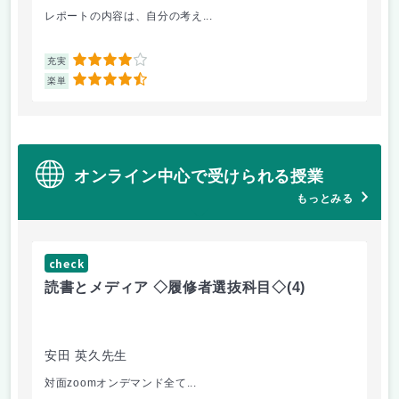
レポートの内容は、自分の考え...
人
4
充実
充
4.5
楽単
楽
オンライン中心で受けられる授業
もっとみる
check
ch
読書とメディア ◇履修者選抜科目◇
(4)
コ
文
安田 英久先生
山
対面zoomオンデマンド全て...
個