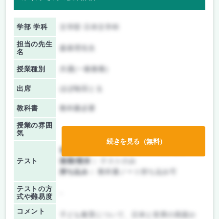
学部 学科
文学部 日本文学科
担当の先生
森眞理先生
名
授業種別
共通(一般教養)
出席
ほぼ毎回とる
教科書
教科書必要
授業の雰囲
気
続きを見る（無料）
前期/中間：
テスト・レポート両方なし
テスト
後期/期末：
テストのみ
持ち込み：
教科書ノート持ち込み可
テストの方
-
式や難易度
コメント
子ども教育について、日本と世界の両面か