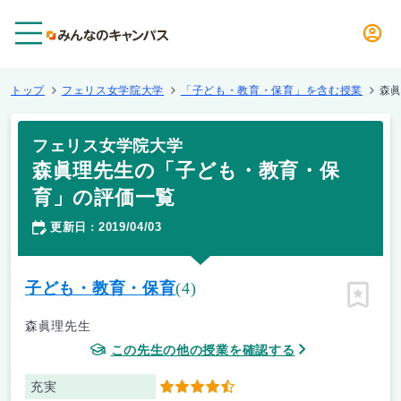
メニュー
トップ
フェリス女学院大学
「子ども・教育・保育」を含む授業
森
フェリス女学院大学
森眞理先生の「子ども・教育・保
育」の評価一覧
更新日
2019/04/03
：
子ども・教育・保育
(4)
ピン留
森眞理先生
この先生の他の授業を確認する
充実
4.5