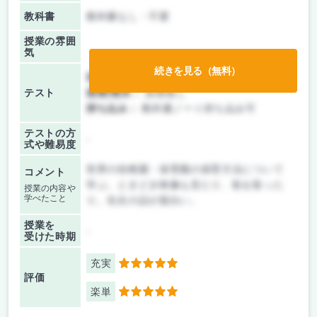
教科書
教科書なし・不要
授業の雰囲
気
続きを見る（無料）
前期/中間：
テストのみ
テスト
後期/期末：
授業無し
持ち込み：
教科書ノート持ち込み可
テストの方
-
式や難易度
世界の幼稚園・保育園の保育方法について
コメント
学ぶ。ときどき映像も見たり、歌を歌った
授業の内容や
学べたこと
り。先生の話が面白い。
授業を
-
受けた時期
充実
5
評価
楽単
5