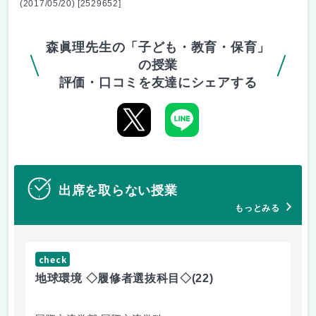
(2017/05/20) [2529652]
森眞理先生の「子ども・教育・保育」
の授業
評価・口コミを友達にシェアする
出席を取らない授業
もっとみる
check
ch
地球環境 ◇履修者選抜科目◇
(22)
資