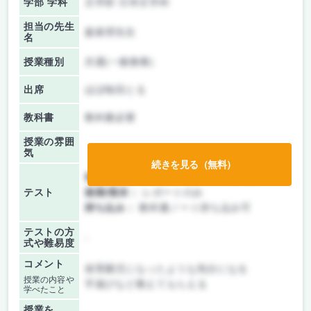
学部 学科
文学部 日本文学科
担当の先生
森眞理先生
名
授業種別
共通(一般教養)
出席
ほぼ毎回とる
教科書
教科書必要
授業の雰囲
気
続きを見る（無料）
前期/中間：
テスト・レポート両方なし
テスト
後期/期末：
レポートのみ
持ち込み：
教科書ノート持ち込み可
テストの方
-
式や難易度
コメント
保育園児になったような気分になる
授業の内容や
手遊びなど教えてもらえる
学べたこと
授業を