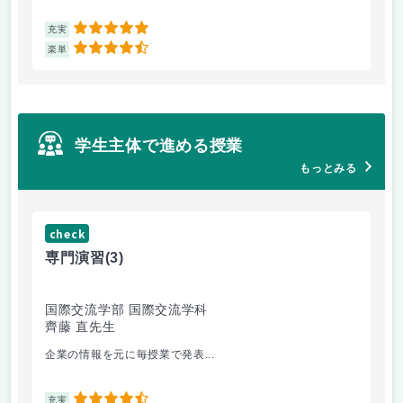
5
充実
充
4.5
楽単
楽
学生主体で進める授業
もっとみる
check
ch
専門演習
(3)
コ
国際交流学部 国際交流学科
文
齊藤 直先生
山
企業の情報を元に毎授業で発表...
個
4.5
充実
充