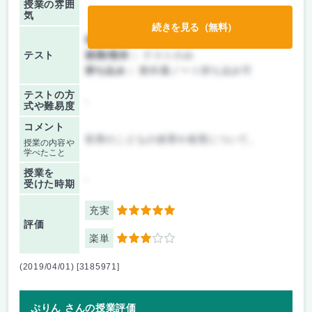
授業の雰囲
気
続きを見る（無料）
前期/中間：
テストのみ
テスト
後期/期末：
テストのみ
持ち込み：
教科書ノート持ち込み可
テストの方
-
式や難易度
コメント
世界のこどもの保育や発育について。
授業の内容や
学べたこと
授業を
-
受けた時期
充実
5
評価
楽単
3
(2019/04/01) [3185971]
ぷりん さんの授業評価