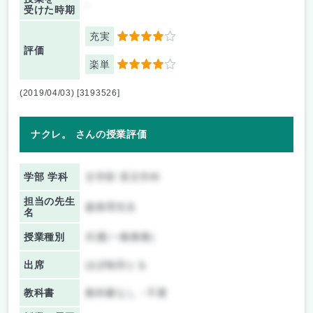
-
受けた時期
充実
4
評価
楽単
4
(2019/04/03) [3193526]
ナクレ。 さんの授業評価
学部 学科
文学部 英文学科
担当の先生
森眞理先生
名
授業種別
共通(一般教養)
出席
ほぼ毎回とる
教科書
教科書なし・不要