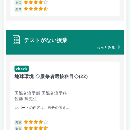
4
充実
充
4.5
楽単
楽
テストがない授業
もっとみる
check
ch
地球環境 ◇履修者選抜科目◇
(22)
資
国際交流学部 国際交流学科
国
佐藤 輝先生
佐
レポートの内容は、自分の考え...
人
4
充実
充
4.5
楽単
楽