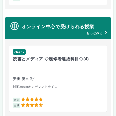
オンライン中心で受けられる授業
もっとみる
check
ch
読書とメディア ◇履修者選抜科目◇
(4)
コ
文
安田 英久先生
山
対面zoomオンデマンド全て...
個
5
充実
充
4.5
楽単
楽