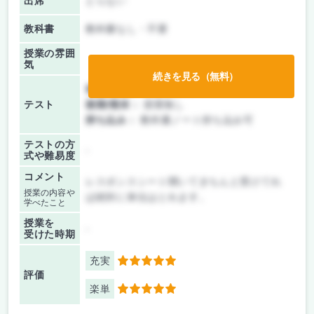
出席
とらない
教科書
教科書なし・不要
授業の雰囲
気
続きを見る（無料）
前期/中間：
テストのみ
テスト
後期/期末：
授業無し
持ち込み：
教科書ノート持ち込み可
テストの方
-
式や難易度
コメント
レスポンスシート聞いてきちんと受けてれ
授業の内容や
ば絶対に単位はとれます。
学べたこと
授業を
-
受けた時期
充実
5
評価
楽単
5