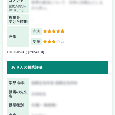
コメント
世界の政治について、日本と比較などしな
授業の内容や
がら学ぶ。
学べたこと
授業を
-
受けた時期
充実
5
評価
楽単
3
(2018/05/31) [2924310]
あ さんの授業評価
学部 学科
国際交流学部 国際交流学科
担当の先生
古内先生
名
授業種別
共通(一般教養)