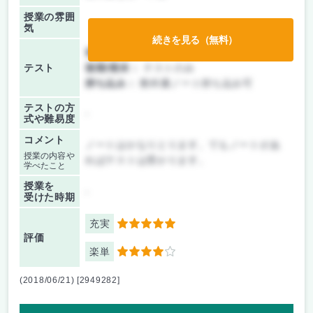
授業の雰囲
気
続きを見る（無料）
前期/中間：
レポートのみ
テスト
後期/期末：
テストのみ
持ち込み：
教科書ノート持ち込み可
テストの方
-
式や難易度
コメント
ノートはかなりとります。でもノートがあ
授業の内容や
ればテストは受かります。
学べたこと
授業を
-
受けた時期
充実
5
評価
楽単
4
(2018/06/21) [2949282]