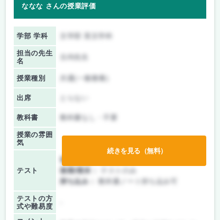
ななな さんの授業評価
学部 学科
文学部 英文学科
担当の先生
古内先生
名
授業種別
共通(一般教養)
出席
とらない
教科書
教科書なし・不要
授業の雰囲
気
続きを見る（無料）
前期/中間：
授業無し
テスト
後期/期末：
テストのみ
持ち込み：
教科書ノート持ち込み可
テストの方
-
式や難易度