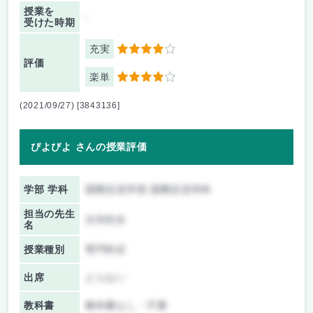
授業を
-
受けた時期
充実
4
評価
楽単
4
(2021/09/27) [3843136]
ぴよぴよ さんの授業評価
学部 学科
国際交流学部 国際交流学科
担当の先生
古内先生
名
授業種別
専門科目
出席
とらない
教科書
教科書なし・不要