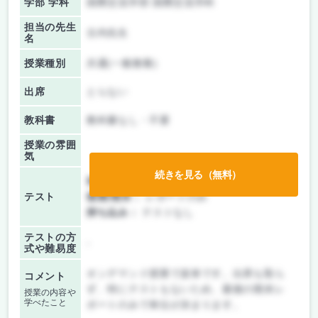
学部 学科
国際交流学部 国際交流学科
担当の先生
古内先生
名
授業種別
共通(一般教養)
出席
とらない
教科書
教科書なし・不要
授業の雰囲
気
続きを見る（無料）
前期/中間：
レポートのみ
テスト
後期/期末：
レポートのみ
持ち込み：
テストなし
テストの方
-
式や難易度
オンデマンド授業で楽単です。出席も取ら
コメント
ず、特にテストもないため、最後の期末レ
授業の内容や
学べたこと
ポートのみで単位が決まります。