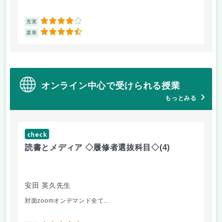
4
充実
充
4.5
楽単
楽
オンライン中心で受けられる授業
もっとみる
check
ch
読書とメディア ◇履修者選抜科目◇
(4)
コ
文
安田 英久先生
山
対面zoomオンデマンド全て...
個