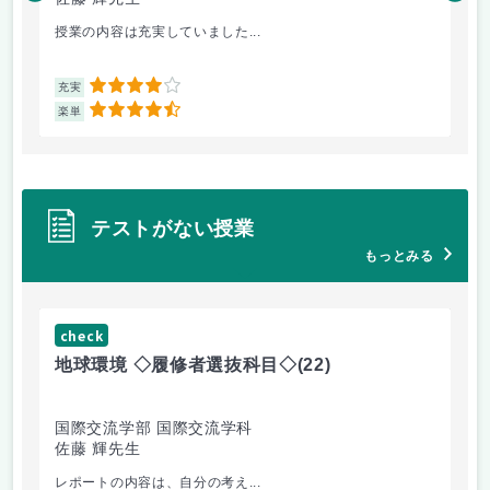
授業の内容は充実していました...
環
4
充実
充
4.5
楽単
楽
テストがない授業
もっとみる
check
ch
地球環境 ◇履修者選抜科目◇
(22)
資
国際交流学部 国際交流学科
国
佐藤 輝先生
佐
レポートの内容は、自分の考え...
人