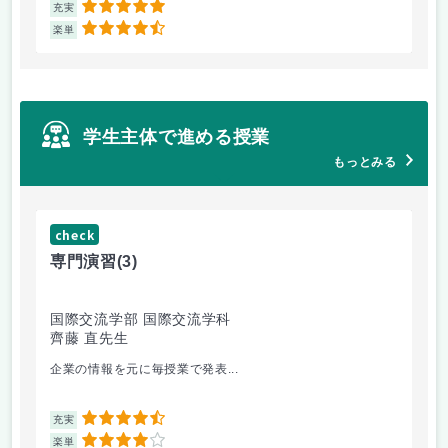
5
充実
充
4.5
楽単
楽
学生主体で進める授業
もっとみる
check
ch
専門演習
(3)
コ
国際交流学部 国際交流学科
文
齊藤 直先生
山
企業の情報を元に毎授業で発表...
個
4.5
充実
充
4
楽単
楽