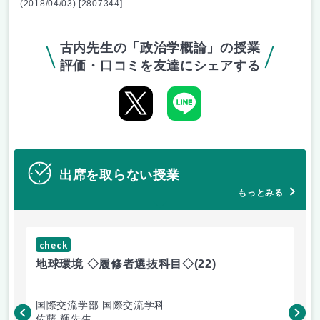
(2018/04/03) [2807344]
古内先生の「政治学概論」の授業
評価・口コミを友達にシェアする
出席を取らない授業
もっとみる
check
ch
地球環境 ◇履修者選抜科目◇
(22)
資
国際交流学部 国際交流学科
国
佐藤 輝先生
佐