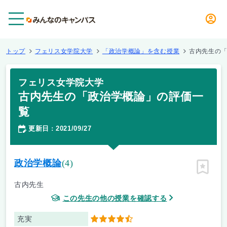
メニュー
トップ
フェリス女学院大学
「政治学概論」を含む授業
古内先生の
フェリス女学院大学
古内先生の「政治学概論」の評価一
覧
更新日
2021/09/27
：
政治学概論
(4)
ピン留
古内先生
この先生の他の授業を確認する
充実
4.5