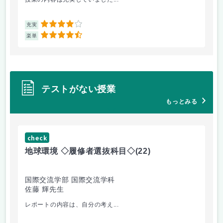
4
充実
充
4.5
楽単
楽
テストがない授業
もっとみる
check
ch
地球環境 ◇履修者選抜科目◇
(22)
資
国際交流学部 国際交流学科
国
佐藤 輝先生
佐
レポートの内容は、自分の考え...
人