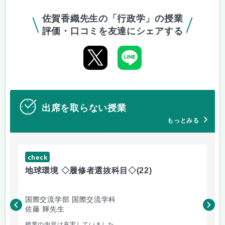
佐賀香織先生の「行政学」の授業
評価・口コミを友達にシェアする
出席を取らない授業
もっとみる
check
ch
地球環境 ◇履修者選抜科目◇
(22)
資
国際交流学部 国際交流学科
国
佐藤 輝先生
佐
授業の内容は充実していました...
環