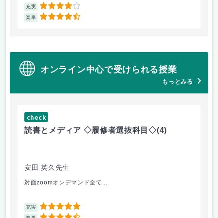
4
充実
充
4.5
楽単
楽
オンライン中心で受けられる授業
もっとみる
check
ch
読書とメディア ◇履修者選抜科目◇
(4)
コ
文
安田 英久先生
山
対面zoomオンデマンド全て...
個
5
充実
充
楽単
楽