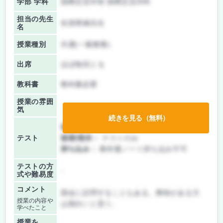
学部 学科
国際交流学部 国際交流学科
担当の先生
佐賀香織先生
名
授業種別
共通(一般教養)
出席
ほぼ毎回とる
教科書
教科書必要
授業の雰囲
気
続きを見る（無料）
前期/中間：
テストのみ
テスト
後期/期末：
テストのみ
持ち込み：
教科書ノート持ち込み不可
テストの方
-
式や難易度
コメント
国会に訪問することもある。興味がある方
授業の内容や
は面白いと思う。
学べたこと
授業を