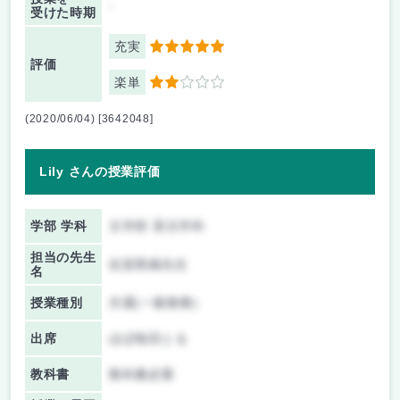
-
受けた時期
充実
5
評価
楽単
2
(2020/06/04) [3642048]
Lily さんの授業評価
学部 学科
文学部 英文学科
担当の先生
佐賀香織先生
名
授業種別
共通(一般教養)
出席
ほぼ毎回とる
教科書
教科書必要