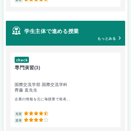
4.5
学生主体で進める授業
もっとみる
check
ch
専門演習
(3)
コ
国際交流学部 国際交流学科
文
齊藤 直先生
山
企業の情報を元に毎授業で発表...
個
4.5
充実
充
4
楽単
楽