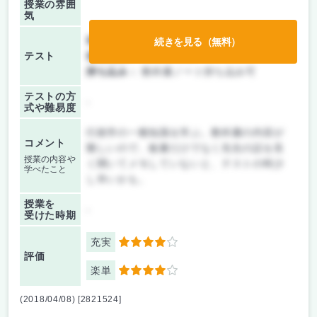
授業の雰囲
気
前期/中間：
テスト・レポート両方なし
続きを見る（無料）
テスト
後期/期末：
テストのみ
持ち込み：
教科書ノート持ち込み可
テストの方
-
式や難易度
行政学の一般知識を学ぶ。教科書の内容が
コメント
難しいので、板書だけでなく先生の話を良
授業の内容や
く聞いてメモしていないと、テストの時少
学べたこと
し辛いかも。
授業を
-
受けた時期
充実
4
評価
楽単
4
(2018/04/08) [2821524]