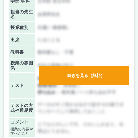
学部 学科
文学部 英文学科
担当の先生
金香男先生
名
授業種別
共通(一般教養)
出席
たまにとる
教科書
教科書なし・不要
授業の雰囲
先生の講義が中心
気
続きを見る（無料）
前期/中間：
レポートのみ
テスト
後期/期末：
授業無し
持ち込み：
教科書ノート持ち込み不可
データがすぐ消させるので必ずその場でダ
テストの方
式や難易度
ウンロードして保存しておくこと
コメント
とてもたのしいです。りかいふかまり。出
授業の内容や
席はとりません。
学べたこと