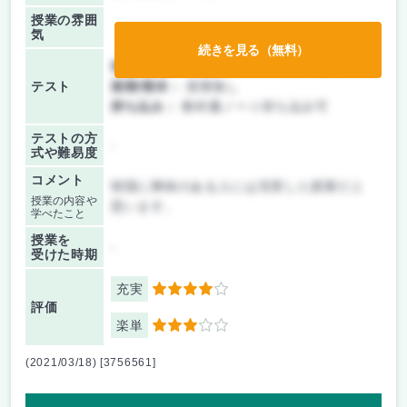
授業の雰囲
気
続きを見る（無料）
前期/中間：
テスト・レポート両方なし
テスト
後期/期末：
授業無し
持ち込み：
教科書ノート持ち込み可
テストの方
-
式や難易度
コメント
韓国に興味のある人には充実した授業だと
授業の内容や
思います。
学べたこと
授業を
-
受けた時期
充実
4
評価
楽単
3
(2021/03/18) [3756561]