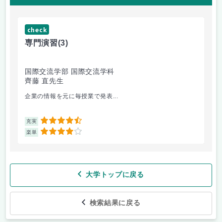
check
ch
専門演習
(3)
コ
国際交流学部 国際交流学科
文
齊藤 直先生
山
企業の情報を元に毎授業で発表...
個
4.5
充実
充
4
楽単
楽
大学トップに戻る
検索結果に戻る