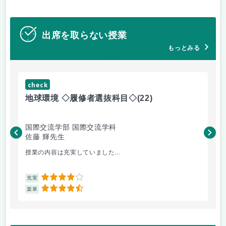
出席を取らない授業
もっとみる
check
ch
地球環境 ◇履修者選抜科目◇
(22)
資
国際交流学部 国際交流学科
国
佐藤 輝先生
佐
授業の内容は充実していました...
環
4
充実
充
4.5
楽単
楽