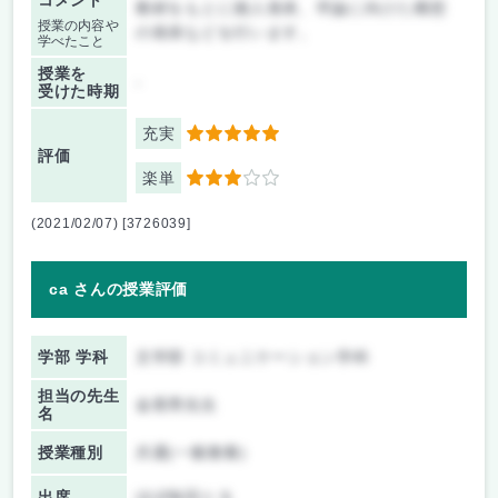
コメント
教材をもとに個人発表、卒論に向けた構想
授業の内容や
の発表などを行います。
学べたこと
授業を
-
受けた時期
充実
5
評価
楽単
3
(2021/02/07) [3726039]
ca さんの授業評価
学部 学科
文学部 コミュニケーション学科
担当の先生
金香男先生
名
授業種別
共通(一般教養)
出席
ほぼ毎回とる