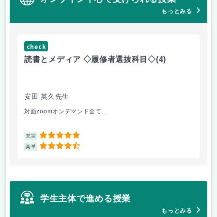
もっとみる
check
ch
読書とメディア ◇履修者選抜科目◇
(4)
コ
文
安田 英久先生
山
対面zoomオンデマンド全て...
個
5
充実
充
4.5
楽単
楽
学生主体で進める授業
もっとみる