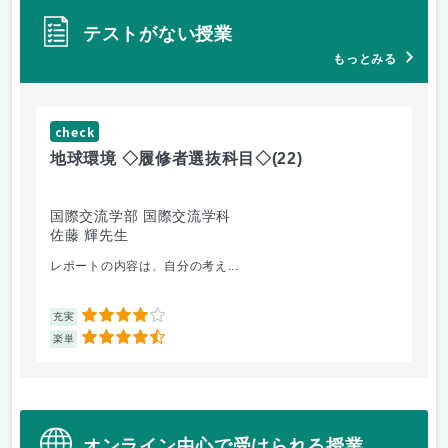
テストがない授業
もっとみる
check
ch
地球環境 ◇履修者選抜科目◇
(22)
資
国際交流学部 国際交流学科
国
佐藤 輝先生
佐
レポートの内容は、自分の考え...
人
4
充実
充
4.5
楽単
楽
オンライン中心で受けられる授業