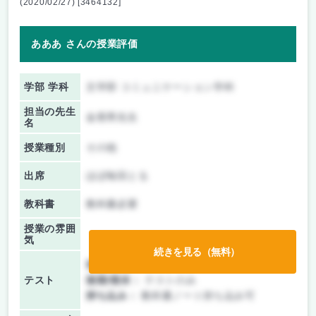
(2020/02/27) [3464132]
あああ さんの授業評価
学部 学科
文学部 コミュニケーション学科
担当の先生
金香男先生
名
授業種別
その他
出席
ほぼ毎回とる
教科書
教科書必要
授業の雰囲
気
続きを見る（無料）
前期/中間：
テストのみ
テスト
後期/期末：
テストのみ
持ち込み：
教科書ノート持ち込み可