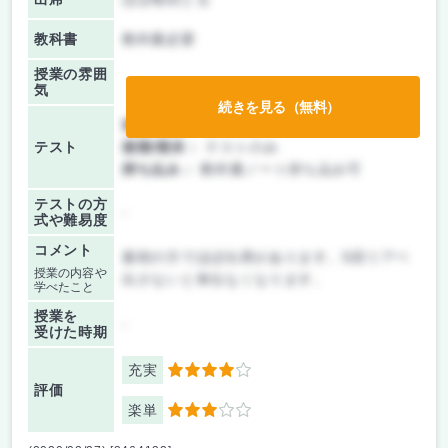
教科書
教科書必要
授業の雰囲
気
続きを見る（無料）
前期/中間：
授業無し
テスト
後期/期末：
テストのみ
持ち込み：
教科書ノート持ち込み可
テストの方
-
式や難易度
コメント
最初の方でほぼ出席があります。5回リアペ
授業の内容や
出さないと単位なくなります。
学べたこと
授業を
-
受けた時期
充実
4
評価
楽単
3