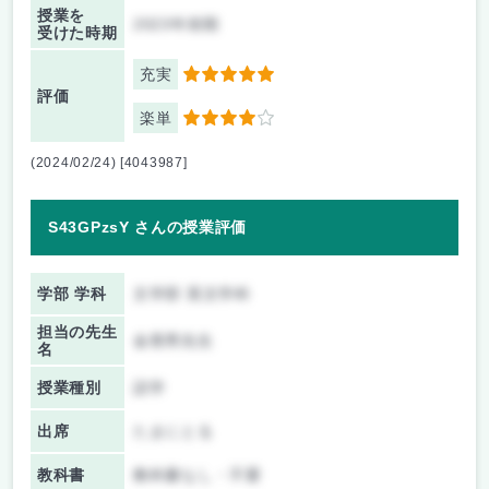
授業を
2023年前期
受けた時期
充実
5
評価
楽単
4
(2024/02/24) [4043987]
S43GPzsY さんの授業評価
学部 学科
文学部 英文学科
担当の先生
金香男先生
名
授業種別
語学
出席
たまにとる
教科書
教科書なし・不要