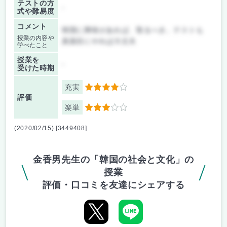
テストの方
-
式や難易度
コメント
韓国に興味があれば、取るべき。テストも
授業の内容や
真面目にやれば大丈夫
学べたこと
授業を
-
受けた時期
充実
4
評価
楽単
3
(2020/02/15) [3449408]
金香男先生の「韓国の社会と文化」の
授業
評価・口コミを友達にシェアする