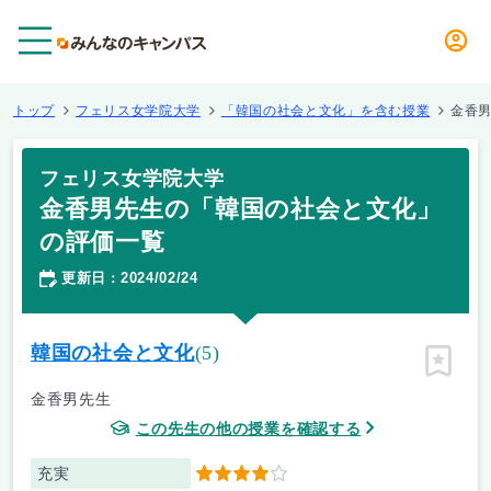
メニュー
トップ
フェリス女学院大学
「韓国の社会と文化」を含む授業
金香
フェリス女学院大学
金香男先生の「韓国の社会と文化」
の評価一覧
更新日
2024/02/24
：
韓国の社会と文化
(5)
ピン留
金香男先生
この先生の他の授業を確認する
充実
4