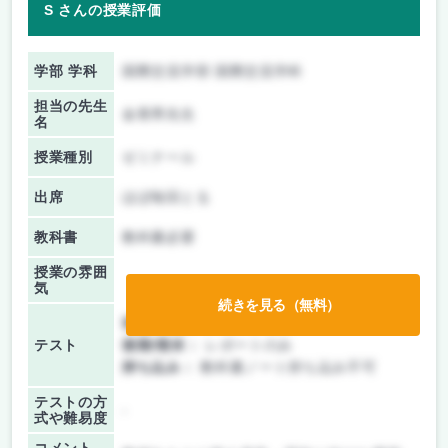
S さんの授業評価
学部 学科
国際交流学部 国際交流学科
担当の先生
金香男先生
名
授業種別
ゼミナール
出席
ほぼ毎回とる
教科書
教科書必要
授業の雰囲
気
続きを見る（無料）
前期/中間：
レポートのみ
テスト
後期/期末：
レポートのみ
持ち込み：
教科書ノート持ち込み不可
テストの方
-
式や難易度