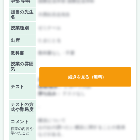
学部 学科
国際交流学部 国際交流学科
担当の先生
大西比呂志先生
名
授業種別
ゼミナール
出席
たまにとる
教科書
教科書なし・不要
授業の雰囲
気
続きを見る（無料）
前期/中間：
レポートのみ
テスト
後期/期末：
レポートのみ
持ち込み：
テストなし
テストの方
-
式や難易度
横浜について
コメント
おのおの調べたい横浜に関することの発表
授業の内容や
学べたこと
などがある。