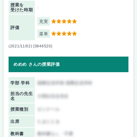
授業を
-
受けた時期
充実
5
評価
楽単
5
(2021/11/02) [3846520]
めめめ さんの授業評価
学部 学科
国際交流学部 国際交流学科
担当の先生
大西比呂志先生
名
授業種別
ゼミナール
出席
たまにとる
教科書
教科書なし・不要