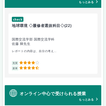
もっとみる
check
ch
地球環境 ◇履修者選抜科目◇
(22)
資
国際交流学部 国際交流学科
国
佐藤 輝先生
佐
レポートの内容は、自分の考え...
人
4
充実
充
4.5
楽単
楽
オンライン中心で受けられる授業
もっとみる