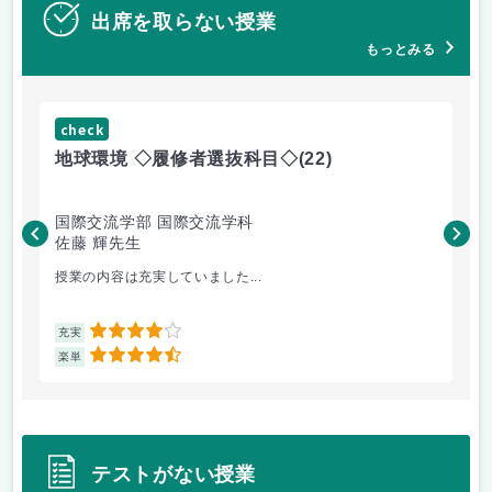
出席を取らない授業
もっとみる
check
ch
地球環境 ◇履修者選抜科目◇
(22)
資
国際交流学部 国際交流学科
国
佐藤 輝先生
佐
授業の内容は充実していました...
環
4
充実
充
4.5
楽単
楽
テストがない授業