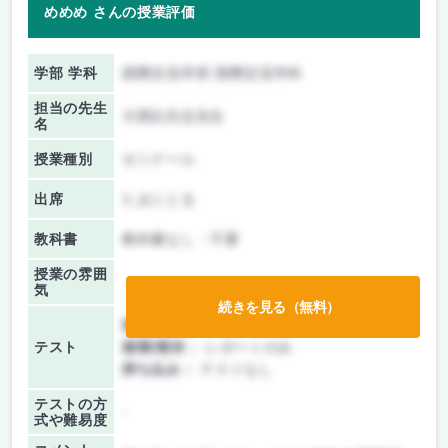
めめめ さんの授業評価
学部 学科
国際交流学部 国際交流学科
担当の先生
大西比呂志先生
名
授業種別
ゼミナール
出席
たまにとる
教科書
教科書なし・不要
授業の雰囲
気
続きを見る（無料）
前期/中間：
レポートのみ
テスト
後期/期末：
レポートのみ
持ち込み：
テストなし
テストの方
-
式や難易度