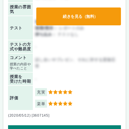
授業の雰囲
気
続きを見る（無料）
前期/中間：
レポートのみ
テスト
後期/期末：
レポートのみ
持ち込み：
テストなし
テストの方
-
式や難易度
コメント
話し合いやプレゼン、それに対する質疑応
授業の内容や
答
学べたこと
授業を
-
受けた時期
充実
5
評価
楽単
5
(2020/05/12) [3607145]