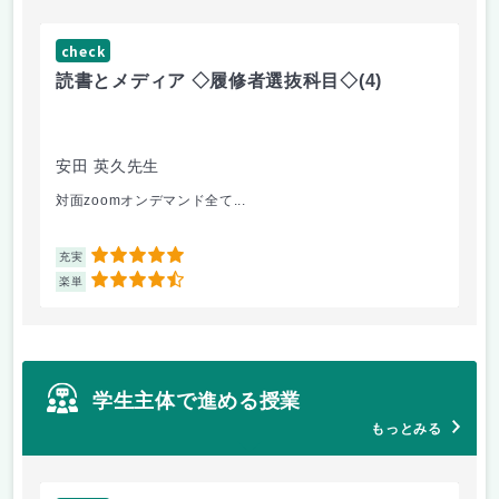
check
ch
読書とメディア ◇履修者選抜科目◇
(4)
コ
文
安田 英久先生
山
対面zoomオンデマンド全て...
個
5
充実
充
4.5
楽単
楽
学生主体で進める授業
もっとみる