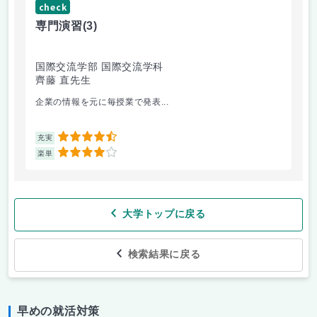
check
ch
専門演習
(3)
コ
国際交流学部 国際交流学科
文
齊藤 直先生
山
企業の情報を元に毎授業で発表...
個
4.5
充実
充
4
楽単
楽
大学トップに戻る
検索結果に戻る
早めの就活対策