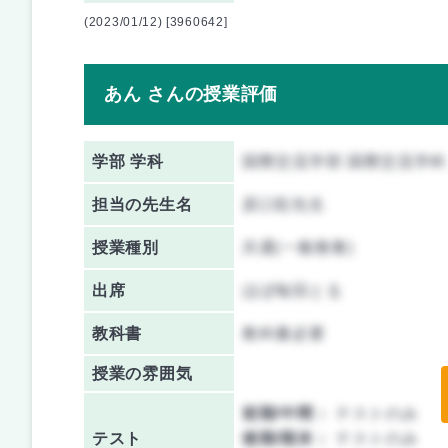
(2023/01/12) [3960642]
あん さんの授業評価
学部 学科
国際交流学部 国際交流学科
担当の先生名
原口彰先生
授業種別
共通(一般教養)
出席
ほぼ毎回とる
教科書
教科書必要
授業の雰囲気
前期/中間：
テストのみ
テスト
後期/期末：
テストのみ