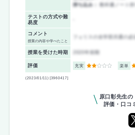
持ち込み：
教科書ノート持
テストの方式や難
-
易度
コメント
フェリスの全学部共通の必
授業の内容や学べたこと
授業を
受けた時期
2020年前期
評価
充実
楽単
2
2
(2023/01/11) [3960417]
原口彰先生の
評価・口コ