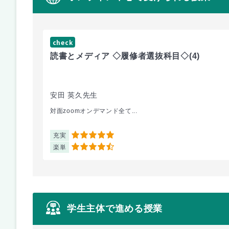
check
読書とメディア ◇履修者選抜科目◇
(4)
安田 英久先生
対面zoomオンデマンド全て...
充実
5
楽単
4.5
学生主体で進める授業