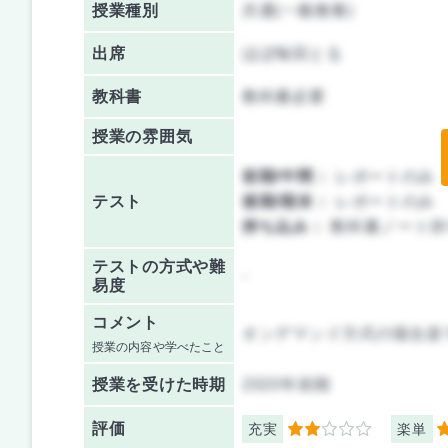
授業種別
共通(一般教養)
出席
ほぼ毎回とる
教科書
教科書必要
授業の雰囲気
前期/中間：
レポートのみ
テスト
後期/期末：
レポートのみ
持ち込み：
教科書ノート持
テストの方式や難
-
易度
コメント
オンデマンド方式の場合楽
授業の内容や学べたこと
授業を
受けた時期
2020年前期
評価
充実
楽単
2
4