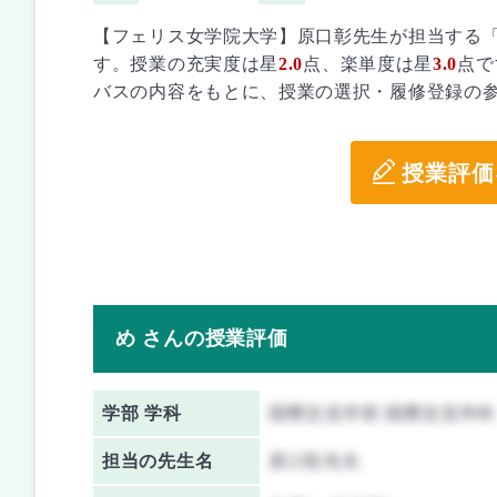
【フェリス女学院大学】原口彰先生が担当する「
す。授業の充実度は星
2.0
点、楽単度は星
3.0
点で
バスの内容をもとに、授業の選択・履修登録の
授業評価
め さんの授業評価
学部 学科
国際交流学部 国際交流学科
担当の先生名
原口彰先生