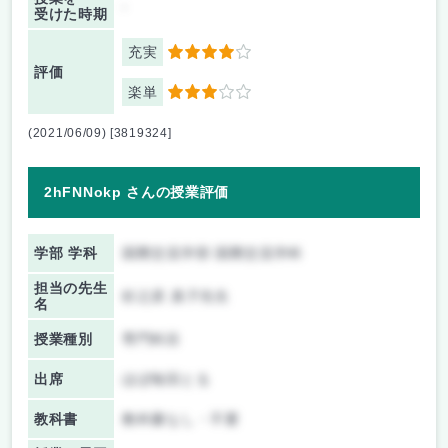
-
受けた時期
充実
4
評価
楽単
3
(2021/06/09) [3819324]
2hFNNokp さんの授業評価
学部 学科
国際交流学部 国際交流学科
担当の先生
杉之原 真子先生
名
授業種別
専門科目
出席
ほぼ毎回とる
教科書
教科書なし・不要