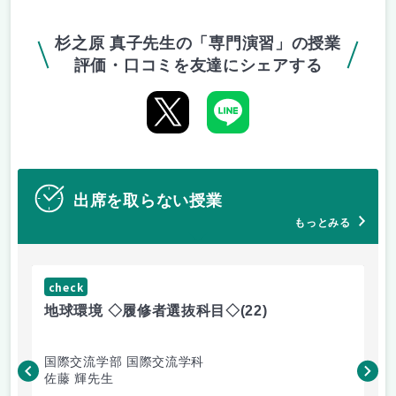
杉之原 真子先生の「専門演習」の授業
評価・口コミを友達にシェアする
出席を取らない授業
もっとみる
check
ch
地球環境 ◇履修者選抜科目◇
(22)
資
国際交流学部 国際交流学科
国
佐藤 輝先生
佐