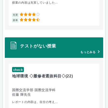
授業の内容は充実していました...
環
4
充実
充
4.5
楽単
楽
テストがない授業
もっとみる
check
ch
地球環境 ◇履修者選抜科目◇
(22)
資
国際交流学部 国際交流学科
国
佐藤 輝先生
佐
レポートの内容は、自分の考え...
人