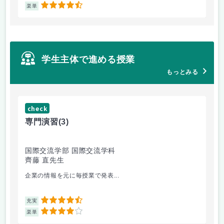
4.5
楽単
楽
学生主体で進める授業
もっとみる
check
ch
専門演習
(3)
コ
国際交流学部 国際交流学科
文
齊藤 直先生
山
企業の情報を元に毎授業で発表...
個
4.5
充実
充
4
楽単
楽