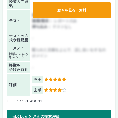
授業の雰囲
気
続きを見る（無料）
前期/中間：
レポートのみ
テスト
後期/期末：
レポートのみ
持ち込み：
テストなし
テストの方
-
式や難易度
コメント
配られた文献をよんで、話し合いをするの
授業の内容や
がメイン
学べたこと
授業を
-
受けた時期
充実
5
評価
楽単
4
(2021/05/09) [3801447]
mL0LggrX さんの授業評価