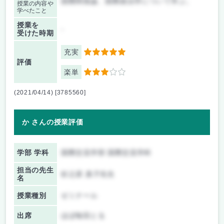
国際関係論、国際政治学について学ぶ。
授業の内容や
学べたこと
授業を
-
受けた時期
充実
5
評価
楽単
3
(2021/04/14) [3785560]
か さんの授業評価
学部 学科
国際交流学部 国際交流学科
担当の先生
杉之原 真子先生
名
授業種別
ゼミナール
出席
ほぼ毎回とる