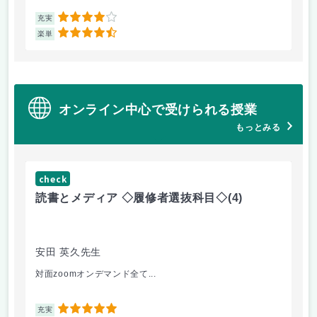
4
充実
充
4.5
楽単
楽
オンライン中心で受けられる授業
もっとみる
check
ch
読書とメディア ◇履修者選抜科目◇
(4)
コ
文
安田 英久先生
山
対面zoomオンデマンド全て...
個
5
充実
充