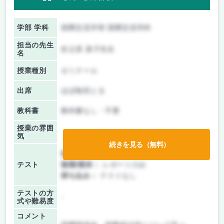
学部 学科
国際交流学部 国際交流学科
担当の先生
杉之原 真子先生
名
授業種別
ゼミナール
出席
ほぼ毎回とる
教科書
教科書なし・不要
授業の雰囲
気
続きを見る（無料）
前期/中間：
レポートのみ
テスト
後期/期末：
レポートのみ
持ち込み：
テストなし
テストの方
-
式や難易度
コメント