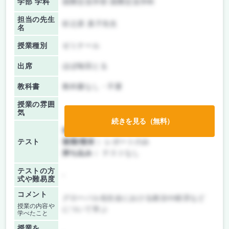
学部 学科
国際交流学部 国際交流学科
担当の先生
杉之原 真子先生
名
授業種別
ゼミナール
出席
ほぼ毎回とる
教科書
教科書なし・不要
授業の雰囲
気
続きを見る（無料）
前期/中間：
レポートのみ
テスト
後期/期末：
レポートのみ
持ち込み：
テストなし
テストの方
-
式や難易度
コメント
グローバル化社会における政治や経済など
授業の内容や
について学ぶ
学べたこと
授業を