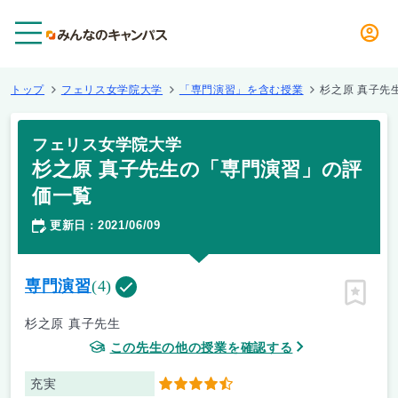
メニュー
トップ
フェリス女学院大学
「専門演習」を含む授業
杉之原 真子先
フェリス女学院大学
杉之原 真子先生の「専門演習」の評
価一覧
更新日
2021/06/09
：
専門演習
(4)
ピン留
杉之原 真子先生
この先生の他の授業を確認する
充実
4.5