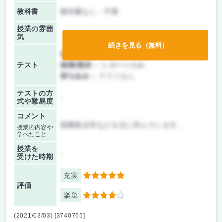
教科書
教科書なし・不要
授業の雰囲
気
続きを見る（無料）
前期/中間：
レポートのみ
テスト
後期/期末：
レポートのみ
持ち込み：
テストなし
テストの方
-
式や難易度
コメント
国際政治学などを主に学んでいます。
授業の内容や
学べたこと
授業を
-
受けた時期
充実
5
評価
楽単
4
(2021/03/03) [3740765]