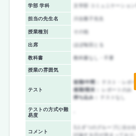
学部 学科
文学部 コミュニケーショ
担当の先生名
川合雅子先生
授業種別
その他
出席
ほぼ毎回とる
教科書
教科書なし・不要
授業の雰囲気
前期/中間：
テスト・レポ
テスト
後期/期末：
レポートのみ
持ち込み：
テストなし
テストの方式や難
-
易度
3人ずつのグループに分か
コメント
討論する日が決まっており