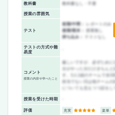
教科書
教科書なし・不要
授業の雰囲気
前期/中間：
レポートのみ
テスト
後期/期末：
授業無し
持ち込み：
テストなし
テストの方式や難
-
易度
厳しいですが、必ずために
分がやった分だけきちんと
コメント
す。3人1組のチームで全3
授業の内容や学べたこと
担当でない日は他チームの
についても交えつつ話をし
授業を
受けた時期
-
評価
充実
楽単
5
3