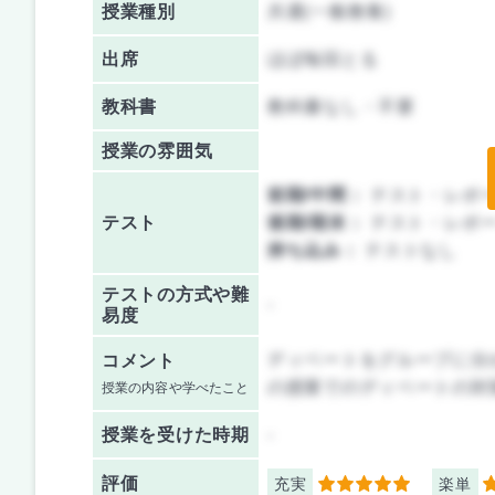
授業種別
共通(一般教養)
出席
ほぼ毎回とる
教科書
教科書なし・不要
授業の雰囲気
前期/中間：
テスト・レポ
テスト
後期/期末：
テスト・レポ
持ち込み：
テストなし
テストの方式や難
-
易度
ディベートをグループに分
コメント
の授業でのディベートの対
授業の内容や学べたこと
授業を
受けた時期
-
評価
充実
楽単
5
4