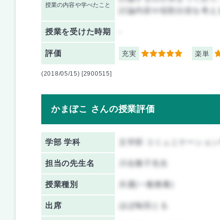
授業の内容や学べたこと
討論内容や役割分担を考え
授業を
受けた時期
-
評価
充実
楽単
5
3
(2018/05/15) [2900515]
かまぼこ さんの授業評価
学部 学科
文学部 コミュニケーショ
担当の先生名
川合雅子先生
授業種別
共通(一般教養)
出席
ほぼ毎回とる