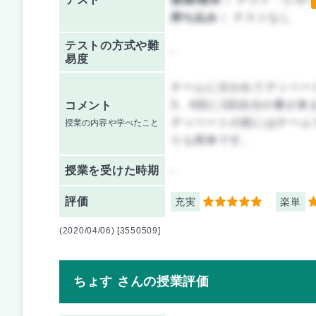
持ち込み：
テストなし
テストの方式や難
-
易度
チームに分かれてディベー
3、4回に1回自分の番が来
コメント
ディベートの前にはチーム
授業の内容や学べたこと
りも簡単です。
授業を
受けた時期
-
評価
充実
楽単
5
4
(2020/04/06) [3550509]
ちょす さんの授業評価