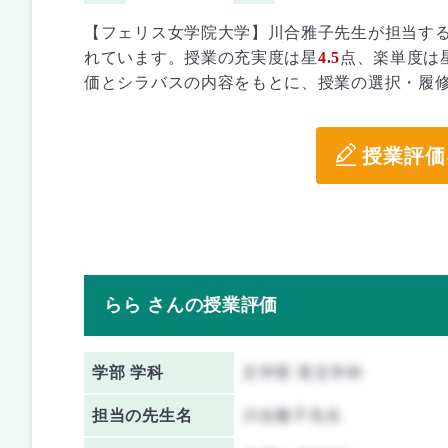
【フェリス女学院大学】川合雅子先生が担当す
れています。授業の充実度は星
4.5
点、楽単度は
価とシラバスの内容をもとに、授業の選択・履
授業評価
らら さんの授業評価
学部 学科
文学部 英文学科
担当の先生名
川合雅子先生