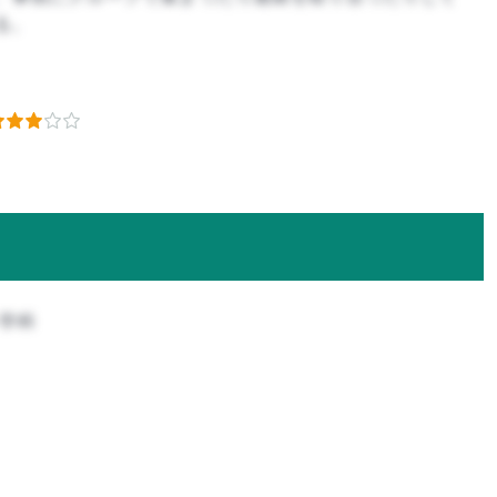
る。
ン学科