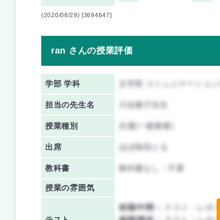
(2020/08/29) [3694647]
ran さんの授業評価
学部 学科
文学部 コミュニケーショ
担当の先生名
川合雅子先生
授業種別
共通(一般教養)
出席
ほぼ毎回とる
教科書
教科書なし・不要
授業の雰囲気
前期/中間：
テスト・レポ
テスト
後期/期末：
テスト・レポ