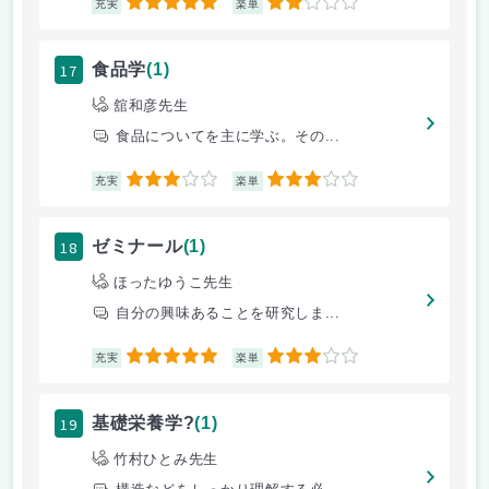
5
2
充実
楽単
17
食品学
(1)
舘和彦先生
食品についてを主に学ぶ。その...
3
3
充実
楽単
18
ゼミナール
(1)
ほったゆうこ先生
自分の興味あることを研究しま...
5
3
充実
楽単
19
基礎栄養学?
(1)
竹村ひとみ先生