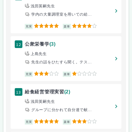
浅田英嗣先生
学内の大量調理室を用いての給...
5
4
充実
楽単
12
公衆栄養学
(3)
上島先生
先生の話をひたすら聞く。テス...
3
1
充実
楽単
13
給食経営管理実習
(2)
浅田英嗣先生
グループに分かれて自分達で献...
5
3
充実
楽単