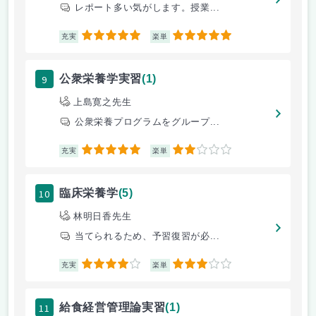
レポート多い気がします。授業...
5
5
充実
楽単
9
公衆栄養学実習
(1)
上島寛之先生
公衆栄養プログラムをグループ...
5
2
充実
楽単
10
臨床栄養学
(5)
林明日香先生
当てられるため、予習復習が必...
4
3
充実
楽単
11
給食経営管理論実習
(1)