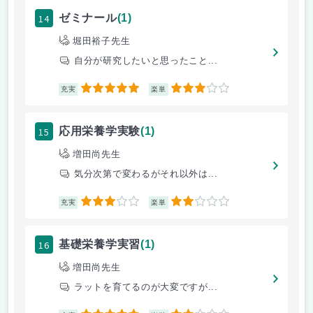
14
ゼミナール
(1)
堀田裕子先生
自分が研究したいと思ったこと...
5
3
充実
楽単
15
応用栄養学実験
(1)
増田尚先生
気分次第で変わるがそれ以外は...
3
2
充実
楽単
16
基礎栄養学実習
(1)
増田尚先生
ラットを育てるのが大変ですが...