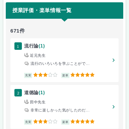
授業評価・楽単情報一覧
671件
1
流行論
(1)
近元先生
流行のいろいろを学ぶことがで...
3
5
充実
楽単
2
道徳論
(1)
田中先生
非常に楽しかった気がしたのだ...
3
5
充実
楽単