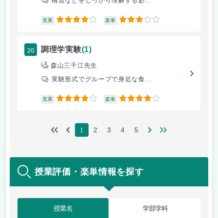
構造などをしっかり理解する必...
4
3
充実
楽単
20
調理学実験
(1)
森山三千江先生
実験形式でグループで身近な食...
4
4
充実
楽単
2
3
4
5
1
授業評価・楽単情報を探す
授業名
学部学科