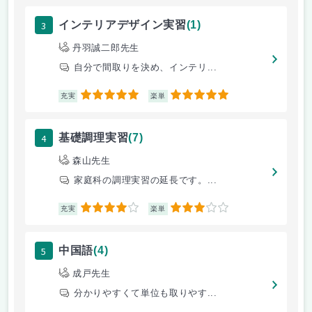
3
インテリアデザイン実習
(1)
丹羽誠二郎先生
自分で間取りを決め、インテリ...
5
5
充実
楽単
4
基礎調理実習
(7)
森山先生
家庭科の調理実習の延長です。...
4
3
充実
楽単
5
中国語
(4)
成戸先生
分かりやすくて単位も取りやす...