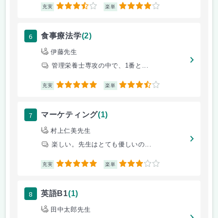
3.5
4
充実
楽単
6
食事療法学
(2)
伊藤先生
管理栄養士専攻の中で、1番と...
5
3.5
充実
楽単
7
マーケティング
(1)
村上仁美先生
楽しい。先生はとても優しいの...
5
3
充実
楽単
8
英語B1
(1)
田中太郎先生