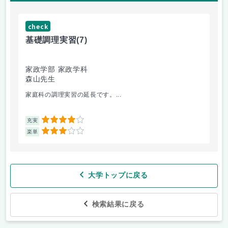
check
ch
基礎調理実習
(7)
基
家政学部 家政学科
家
森山先生
森
家庭科の調理実習の延長です。...
切
4
充実
充
3
楽単
楽
大学トップに戻る
検索結果に戻る