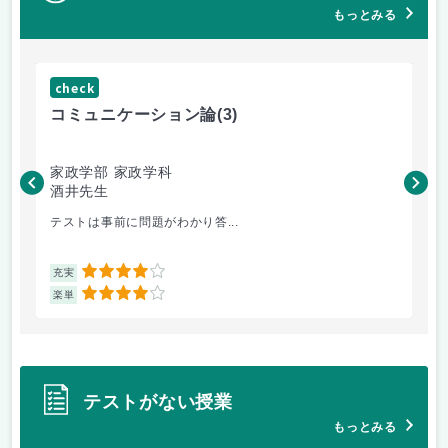
もっとみる
check
ch
コミュニケーション論
(3)
マ
家政学部 家政学科
家
酒井先生
村
テストは事前に問題がわかり答...
楽
4
充実
充
4
楽単
楽
テストがない授業
もっとみる