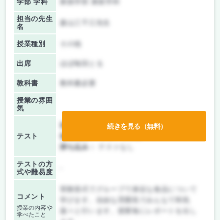
学部 学科
家政学部 家政学科
担当の先生
森山三千江先生
名
授業種別
その他
出席
ほぼ毎回とる
教科書
教科書必要
授業の雰囲
気
前期/中間：
レポートのみ
続きを見る（無料）
テスト
後期/期末：
レポートのみ
持ち込み：
テストなし
テストの方
-
式や難易度
実験形式でグループで身近な食品について
コメント
学びます。自由な雰囲気でみんなで和気
授業の内容や
藹々と行います。授業毎にレポートを出し
学べたこと