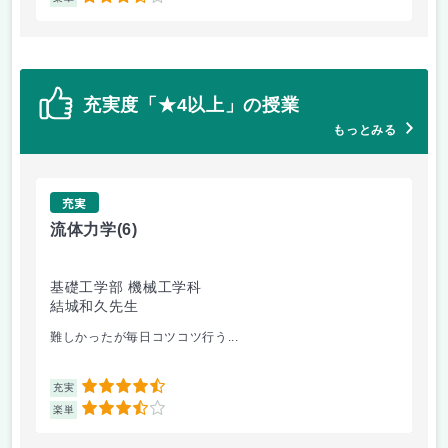
充実度「★4以上」の授業
もっとみる
充実
流体力学
(6)
地
基礎工学部 機械工学科
工
結城和久先生
中
難しかったが毎日コツコツ行う...
外
4.5
充実
充
3.5
楽単
楽