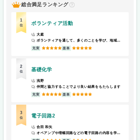
総合満足ランキング
？
1
ボランティア活動
位
大庭
ボランティアを通して、多くのことを学び、地域に貢献できてよかったと思います。
5
5
充実
楽単
2
基礎化学
位
浅野
仲間と協力することでより良い結果をもたらします
5
5
充実
楽単
3
電子回路2
位
合田 和矢
オペアンプや増幅回路などの電子回路の内容を学ぶことができる
5
5