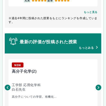
充実
楽単
もっと見る
※過去4年間に投稿された授業をもとにランキングを作成していま
す。
最新の評価が投稿された授業
もっとみる
NEW
N
高分子化学
(2)
基
工学部 応用化学科
工
白石先生
浅
高分子についての学習。有機化...
仲