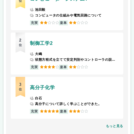
位
池田毅
コンピュータの仕組みや電気回路について
2
2
充実
楽単
2
制御工学2
位
大嶋
状態方程式を立てて安定判別やコントローラの設計法を学ぶ。制御工学1よりは分かりやすいが難しいことに変わりはない。中間までの内容をしっかり定着させていないと、それ以降の理解が難しくなる。
4
2
充実
楽単
3
高分子化学
位
白石
高分子について詳しく学ぶことができた。
5
3
充実
楽単
もっと見る