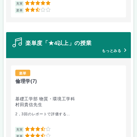
5
充実
充
2.5
楽単
楽
楽単度「★4以上」の授業
もっとみる
楽単
倫理学
(7)
地
基礎工学部 物質・環境工学科
工
村田貴信先生
中
2，3回のレポートで評価する...
外
3.5
充実
充
3.5
楽単
楽