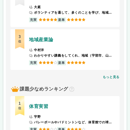
大庭
ボランティアを通して、多くのことを学び、地域に貢献できてよかったと思います。
5
5
充実
楽単
3
地域産業論
位
中村洋
わかりやすい講義をしてくれ、地域（宇部市、山陽小野田市）の産業の歴史（宇部興産や小野田セメントなど）を知ることができる。
4
5
充実
楽単
もっと見る
課題少なめランキング
？
1
体育実習
位
宇野
バレーボールやバドミントンなど、体育館での球技が中心
3
4
充実
楽単