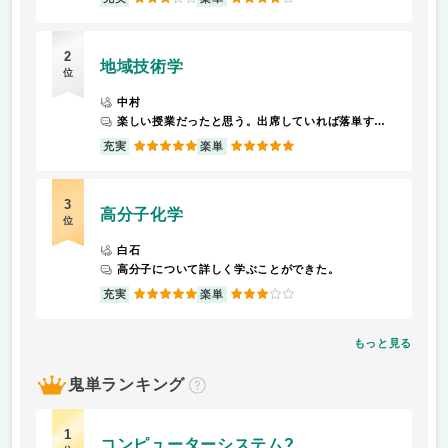
2
地域技術学
位
中村
楽しい授業だったと思う。出席していれば落単することはない。
5
5
充実
楽単
3
高分子化学
位
白石
高分子について詳しく学ぶことができた。
5
3
充実
楽単
もっと見る
鬼単ランキング
？
1
コンピューターシステム?