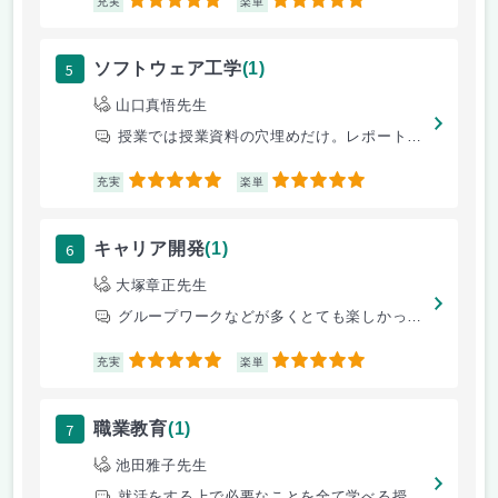
5
5
充実
楽単
5
ソフトウェア工学
(1)
山口真悟先生
授業では授業資料の穴埋めだけ。レポートも授業資料を見ながら穴埋めするだ
5
5
充実
楽単
6
キャリア開発
(1)
大塚章正先生
グループワークなどが多くとても楽しかった。
5
5
充実
楽単
7
職業教育
(1)
池田雅子先生
就活をする上で必要なことを全て学べる授業です。就活生にとっては必須の授