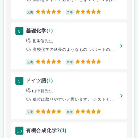
5
5
充実
楽単
8
基礎化学
(1)
北条信先生
高校化学の延長のようなもの レポートの中身を勉強しておけば大丈夫。
5
5
充実
楽単
9
ドイツ語
(1)
山中智先生
単位は取りやすいと思います。 テストもレポート形式なので事前準備さえす
5
5
充実
楽単
10
有機合成化学?
(1)