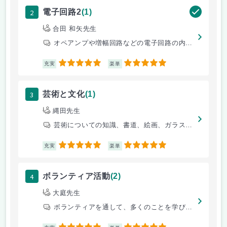
2
電子回路2
(1)
合田 和矢先生
オペアンプや増幅回路などの電子回路の内容を学ぶことができる
5
5
充実
楽単
3
芸術と文化
(1)
縄田先生
芸術についての知識、書道、絵画、ガラスのコップ製作体験など、とても楽し
5
5
充実
楽単
4
ボランティア活動
(2)
大庭先生
ボランティアを通して、多くのことを学び、地域に貢献できてよかったと思い