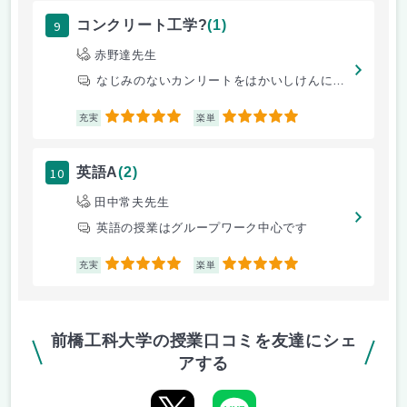
9
コンクリート工学?
(1)
赤野達先生
なじみのないカンリートをはかいしけんにて内部応力を測るのが楽しい
5
5
充実
楽単
10
英語A
(2)
田中常夫先生
英語の授業はグループワーク中心です
5
5
充実
楽単
前橋工科大学の授業口コミを友達にシェ
アする