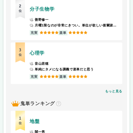
2
分子生物学
位
善野修一
月曜1限なのが非常にきつい。単位が欲しい後輩諸君には早寝早起きを徹底して欲しい。
5
5
充実
楽単
3
心理学
位
音山若穂
単純にタメになる講義で楽単だと思う
5
5
充実
楽単
もっと見る
鬼単ランキング
？
1
地盤
位
関一男