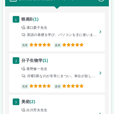
？
1
映画B
(1)
溝口愛子先生
英語の基礎を学び、パソコンを主に使いました。
5
5
充実
楽単
2
分子生物学
(1)
善野修一先生
月曜1限なのが非常にきつい。単位が欲しい後輩諸君には早寝早起きを徹底し
5
5
充実
楽単
3
美術
(2)
白川芳夫先生