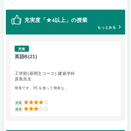
充実度「★4以上」の授業
もっとみる
充実
英語B
(21)
英
工学部(昼間主コース) 建築学科
工
原島先生
神
簡単です。PCを使って簡単な...
英語
4
充実
充
3
楽単
楽