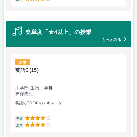
楽単度「★4以上」の授業
もっとみる
楽単
英語C
(15)
英
工学部 生物工学科
工
神保先生
井
英語のTOEICのテキストを...
テ
4
充実
充
4
楽単
楽