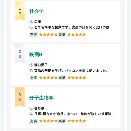
1
社会学
位
工藤
とても簡単な授業です。先生の話を聞くだけの授業です
5
5
充実
楽単
2
映画B
位
溝口愛子
英語の基礎を学び、パソコンを主に使いました。
5
5
充実
楽単
3
分子生物学
位
善野修一
月曜1限なのが非常にきつい。単位が欲しい後輩諸君には早寝早起きを徹底して欲しい。
5
5
充実
楽単