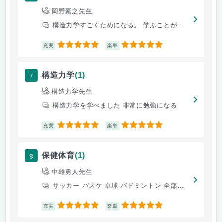
岡野素之先生
構造力学すごくためになる。 学ぶことができる。
5
5
充実
楽単
7
構造力学
(1)
構造力学先生
構造力学を学べました 非常に勉強になる
5
5
充実
楽単
8
保健体育
(1)
中雄勇人先生
サッカー バスケ 卓球 バドミントン 全部楽しかった。
5
5
充実
楽単