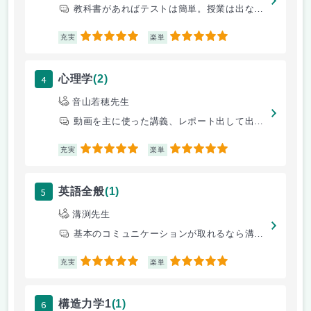
教科書があればテストは簡単。授業は出なくてもよい。
5
5
充実
楽単
4
心理学
(2)
音山若穂先生
動画を主に使った講義、レポート出して出席して
5
5
充実
楽単
5
英語全般
(1)
溝渕先生
基本のコミュニケーションが取れるなら溝渕先生選んでおけばok
5
5
充実
楽単
6
構造力学1
(1)