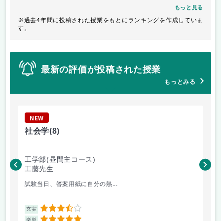
もっと見る
※過去4年間に投稿された授業をもとにランキングを作成していま
す。
最新の評価が投稿された授業
もっとみる
NEW
N
社会学
(8)
映
工学部(昼間主コース)
工
工藤先生
溝
試験当日、答案用紙に自分の熱...
英
3.5
充実
充
5
楽単
楽