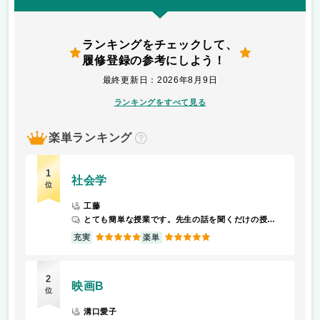
ランキングをチェックして、
履修登録の参考にしよう！
最終更新日：2026年8月9日
ランキングをすべて見る
楽単ランキング
？
1
社会学
位
工藤
とても簡単な授業です。先生の話を聞くだけの授業です
5
5
充実
楽単
2
映画B
位
溝口愛子