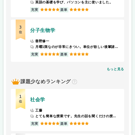
英語の基礎を学び、パソコンを主に使いました。
5
5
充実
楽単
3
分子生物学
位
善野修一
月曜1限なのが非常にきつい。単位が欲しい後輩諸君には早寝早起きを徹底して欲しい。
5
5
充実
楽単
もっと見る
課題少なめランキング
？
1
社会学
位
工藤
とても簡単な授業です。先生の話を聞くだけの授業です
5
5
充実
楽単