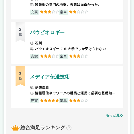
関先生の専門の地盤。授業は面白かった。
3
2
充実
楽単
2
バウビオロギー
位
石川
バウ＋オロギー この大学でしか受けられない
3
3
充実
楽単
3
メディア伝送技術
位
伊佐浩史
情報通信ネッワークの構築と運用に必要な基礎知識の理解を目的とする。
5
3
充実
楽単
もっと見る
総合満足ランキング
？