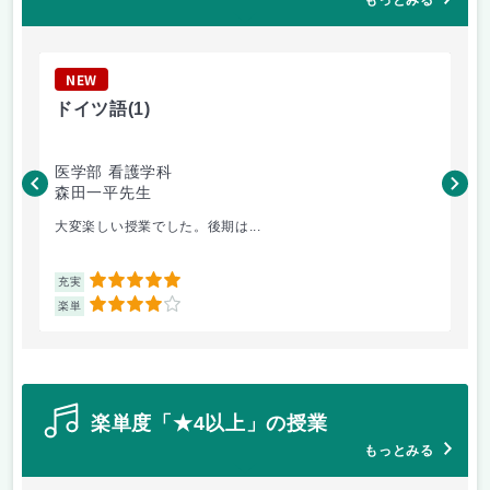
もっとみる
NEW
N
ドイツ語
(1)
看
医学部 看護学科
医
森田一平先生
本
大変楽しい授業でした。後期は...
普通
5
充実
充
4
楽単
楽
楽単度「★4以上」の授業
もっとみる