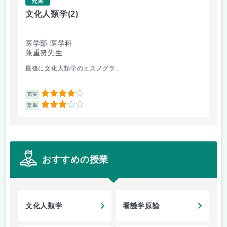
充実
文化人類学
(2)
ド
医学部 医学科
医
兼重努先生
森
最後に文化人類学のエスノグラ...
大
4
充実
充
3
楽単
楽
おすすめの授業
文化人類学
看護学原論