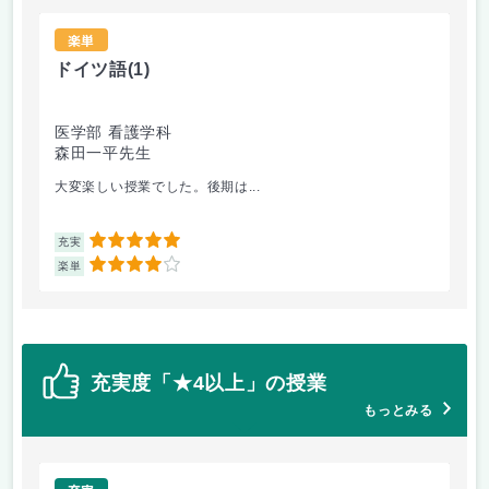
楽単
ドイツ語
(1)
生
医学部 看護学科
医
森田一平先生
高
大変楽しい授業でした。後期は...
普
5
充実
充
4
楽単
楽
充実度「★4以上」の授業
もっとみる