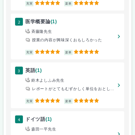
5
5
充実
楽単
2
医学概要論
(1)
斉藤隆先生
授業の内容が興味深くおもしろかった
5
5
充実
楽単
3
英語
(1)
鈴木よしふみ先生
レポートがとてもむずかしく単位をおとしました
5
5
充実
楽単
4
ドイツ語
(1)
森田一平先生