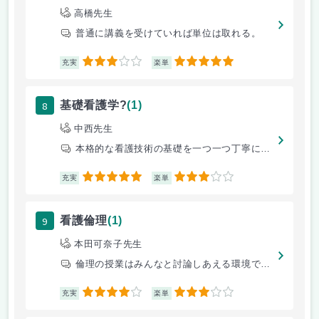
高橋先生
普通に講義を受けていれば単位は取れる。
3
5
充実
楽単
8
基礎看護学?
(1)
中西先生
本格的な看護技術の基礎を一つ一つ丁寧に学べます。
5
3
充実
楽単
9
看護倫理
(1)
本田可奈子先生
倫理の授業はみんなと討論しあえる環境でとてもよかった、
4
3
充実
楽単