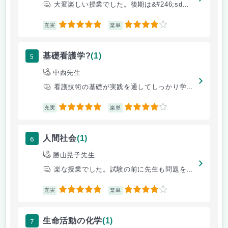
大変楽しい授業でした。後期は&#246;sd合格したら試験免除ですから
5
4
充実
楽単
5
基礎看護学?
(1)
中西先生
看護技術の基礎が実践を通してしっかり学べます。
5
4
充実
楽単
6
人間社会
(1)
勝山晃子先生
楽な授業でした。試験の前に先生も問題を教えてもらいますので、単位を取る
5
4
充実
楽単
7
生命活動の化学
(1)