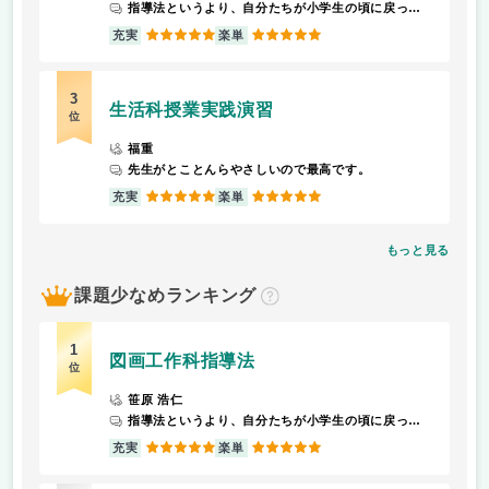
指導法というより、自分たちが小学生の頃に戻って図画工作をする感じです！
5
5
充実
楽単
3
生活科授業実践演習
位
福重
先生がとことんらやさしいので最高です。
5
5
充実
楽単
もっと見る
課題少なめランキング
？
1
図画工作科指導法
位
笹原 浩仁
指導法というより、自分たちが小学生の頃に戻って図画工作をする感じです！
5
5
充実
楽単