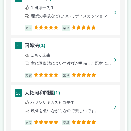
生田淳一先生
理想の学級などについてディスカッションし合う
5
5
充実
楽単
9
国際法
(1)
こもり先生
主に国際法について教授が準備した題材について討論するもの
5
5
充実
楽単
10
人権同和問題
(1)
ハヤシザキカズヒコ先生
映像を使いながらなので楽しいです。
5
5
充実
楽単