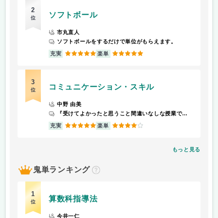
2
ソフトボール
位
市丸直人
ソフトボールをするだけで単位がもらえます。
5
5
充実
楽単
3
コミュニケーション・スキル
位
中野 由美
『受けてよかったと思うこと間違いなしな授業です！』ほぼ毎回グループ活動があります。同じ受講生同士で会話をしたり、グループでお題に取り組みます。とにかく楽しいです！授業を受けてからのお楽しみですが、先生が本当に明るい方で、受講生はみんな楽しそうに受けていました。電話の対応や、面接のマナーなど、実践的な内容もあり、大変勉強になりました。肝心のコミュニケーションスキルも回を重ねるごとに、自然と身に付きました。
5
4
充実
楽単
もっと見る
鬼単ランキング
？
1
算数科指導法
位
今井一仁