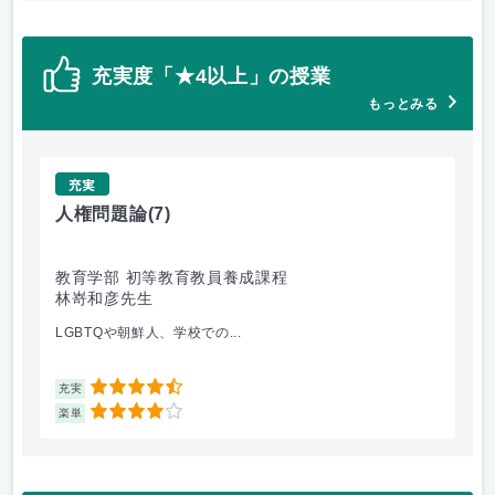
充実度「★4以上」の授業
もっとみる
充実
人権問題論
(7)
ボ
教育学部 初等教育教員養成課程
教
林嵜和彦先生
井
LGBTQや朝鮮人、学校での...
先
4.5
充実
充
4
楽単
楽