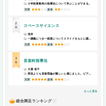
小学校算数科の指導法について学ぶことができる。
3
2
充実
楽単
2
スペースサイエンス
位
浅井
一講義につき一惑星についてスライドをもとに講義をうけ、出席カードに100文字程度の感想を記入する。
5
3
充実
楽単
3
音楽科指導法
位
大屋 省子
実技よりも音楽理論が難しいと感じました。ピアノやリコーダーの実技がありましたが、それらはきちんと練習すれば問題ないです。
5
3
充実
楽単
もっと見る
総合満足ランキング
？