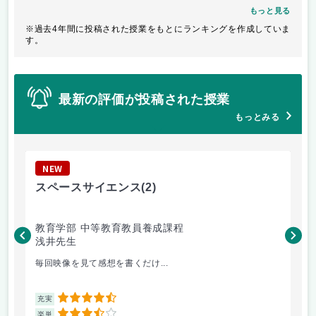
もっと見る
※過去4年間に投稿された授業をもとにランキングを作成していま
す。
最新の評価が投稿された授業
もっとみる
NEW
N
スペースサイエンス
(2)
音
教育学部 中等教育教員養成課程
教
浅井先生
大
毎回映像を見て感想を書くだけ...
実
4.5
充実
充
3.5
楽単
楽