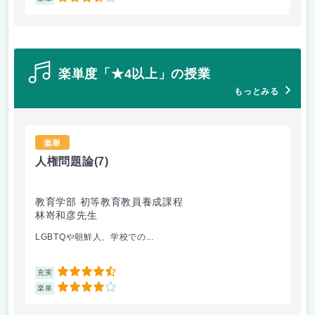
楽単度「★4以上」の授業
もっとみる
楽単
人権問題論
(7)
人
教育学部 初等教育教員養成課程
教
林嵜和彦先生
ハ
LGBTQや朝鮮人、学校での...
先
4.5
充実
充
4
楽単
楽