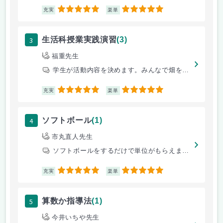
5
5
充実
楽単
3
生活科授業実践演習
(3)
福重先生
学生が活動内容を決めます。みんなで畑を耕して野菜を育てました。最後は育
5
5
充実
楽単
4
ソフトボール
(1)
市丸直人先生
ソフトボールをするだけで単位がもらえます。
5
5
充実
楽単
5
算数か指導法
(1)
今井いちや先生