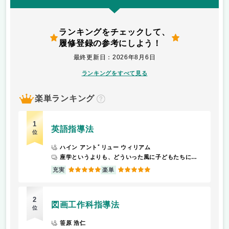
ランキングをチェックして、
履修登録の参考にしよう！
最終更新日：2026年8月6日
ランキングをすべて見る
楽単ランキング
？
1
英語指導法
位
ハイン アントﾞリュー ウィリアム
座学というよりも、どういった風に子どもたちに教えれば良いのかを、身をもって体験できる授業です。
5
5
充実
楽単
2
図画工作科指導法
位
笹原 浩仁