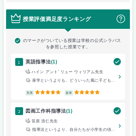
授業評価満足度ランキング
？
のマークがついている授業は学校の公式シラバス
を参照した授業です。
1
英語指導法
(1)
ハイン アントﾞリュー ウィリアム先生
座学というよりも、どういった風に子どもたちに教えれば良いのかを、身をも
5
5
充実
楽単
2
図画工作科指導法
(1)
笹原 浩仁先生
指導法というより、自分たちが小学生の頃に戻って図画工作をする感じです！