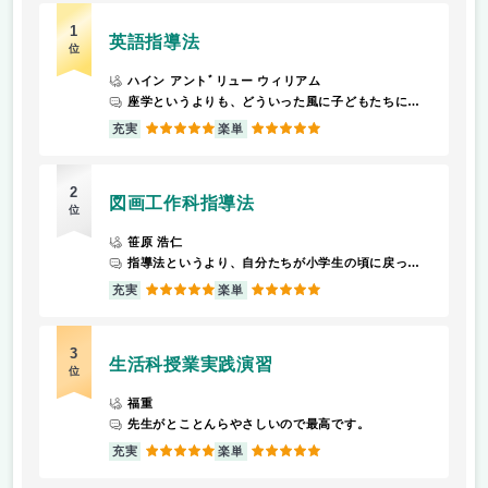
1
英語指導法
位
ハイン アントﾞリュー ウィリアム
座学というよりも、どういった風に子どもたちに教えれば良いのかを、身をもって体験できる授業です。
5
5
充実
楽単
2
図画工作科指導法
位
笹原 浩仁
指導法というより、自分たちが小学生の頃に戻って図画工作をする感じです！
5
5
充実
楽単
3
生活科授業実践演習
位
福重
先生がとことんらやさしいので最高です。
5
5
充実
楽単