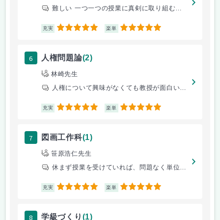
難しい 一つ一つの授業に真剣に取り組むことが求められる
5
5
充実
楽単
6
人権問題論
(2)
林崎先生
人権について興味がなくても教授が面白い人なので是非受けることをお勧めし
5
5
充実
楽単
7
図画工作科
(1)
笹原浩仁先生
休まず授業を受けていれば、問題なく単位取れます。授業も毎回工作で楽しい
5
5
充実
楽単
8
学級づくり
(1)